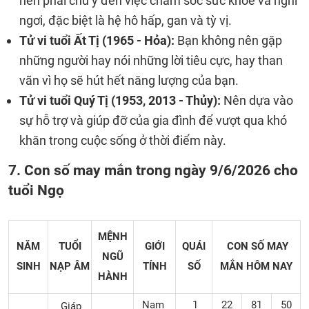
nên phải chú ý đến việc chăm sóc sức khỏe và nghỉ
ngơi, đặc biệt là hệ hô hấp, gan và tỳ vị.
Tử vi tuổi Ất Tị (1965 - Hỏa):
Bạn không nên gặp
những người hay nói những lời tiêu cực, hay than
vãn vì họ sẽ hút hết năng lượng của bạn.
Tử vi tuổi Quý Tị (1953, 2013 - Thủy):
Nên dựa vào
sự hỗ trợ và giúp đỡ của gia đình để vượt qua khó
khăn trong cuộc sống ở thời điểm này.
7. Con số may mắn trong ngày 9/6/2026 cho
tuổi Ngọ
MỆNH
NĂM
TUỔI
GIỚI
QUÁI
CON SỐ MAY
NGŨ
SINH
NẠP ÂM
TÍNH
SỐ
MẮN
HÔM NAY
HÀNH
Nam
1
22
81
50
Giáp