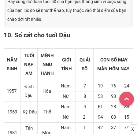
Hãy cùng dự đoán tuổi 50 của bạn qua tháng sinh vì cuộc sống
của bạn lúc đó sẽ như thế nào, tùy thuộc vào thời điểm của bạn
chào đời rất nhiều.
10. Số cát cho tuổi Dậu
TUỔI
MỆNH
NĂM
GIỚI
QUÁI
CON SỐ MAY
NẠP
NGŨ
SINH
TÍNH
SỐ
MẮN
HÔM NAY
ÂM
HÀNH
Nam
7
19
76
24
Đinh
1957
Hỏa
Dậu
Nữ
8
58
93
33
Nam
4
61
28
85
1969
Kỷ Dậu
Thổ
Nữ
2
94
03
15
Nam
1
42
37
74
Tân
X
1981
Mộc