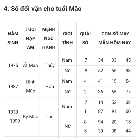
4. Số đổi vận cho tuổi Mão
TUỔI
MỆNH
NĂM
GIỚI
QUÁI
CON SỐ MAY
NẠP
NGŨ
SINH
TÍNH
SỐ
MẮN
HÔM NAY
ÂM
HÀNH
Nam
7
34
33
45
1975
Ất Mão
Thủy
Nữ
8
52
65
93
Nam
4
41
15
54
Đinh
1987
Hỏa
Mão
Nữ
2
36
65
77
7
14
52
38
Nam
1
87
91
60
1939
Kỷ Mão
Thổ
1999
8
94
20
15
Nữ
5
39
08
44