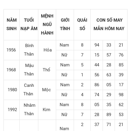
MỆNH
NĂM
TUỔI
GIỚI
QUÁI
CON SỐ MAY
NGŨ
SINH
NẠP ÂM
TÍNH
SỐ
MẮN
HÔM NAY
HÀNH
Nam
8
94
33
21
Bính
1956
Hỏa
Thân
Nữ
7
15
57
76
Nam
5
44
28
85
Mậu
1968
Thổ
Thân
Nữ
1
56
63
39
Nam
2
86
05
17
Canh
1980
Mộc
Thân
Nữ
4
74
29
98
Nam
8
05
35
62
Nhâm
1992
Kim
Thân
Nữ
7
28
89
53
2
37
71
21
Nam