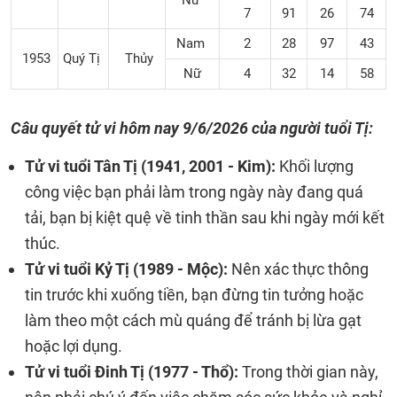
Nữ
7
91
26
74
Nam
2
28
97
43
1953
Quý Tị
Thủy
Nữ
4
32
14
58
Câu quyết tử vi hôm nay
9/6/2026 của người tuổi Tị:
Tử vi tuổi Tân Tị (1941, 2001 - Kim):
Khối lượng
công việc bạn phải làm trong ngày này đang quá
tải, bạn bị kiệt quệ về tinh thần sau khi ngày mới kết
thúc.
Tử vi tuổi Kỷ Tị (1989 - Mộc):
Nên xác thực thông
tin trước khi xuống tiền, bạn đừng tin tưởng hoặc
làm theo một cách mù quáng để tránh bị lừa gạt
hoặc lợi dụng.
Tử vi tuổi Đinh Tị (1977 - Thổ):
Trong thời gian này,