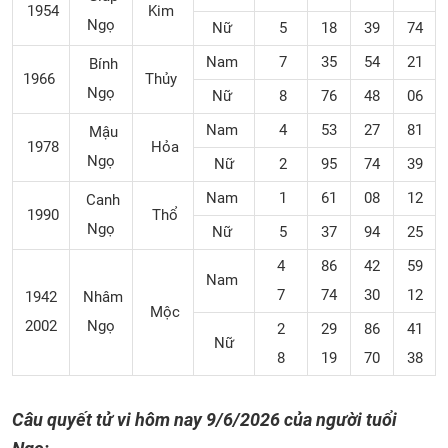
1954
Kim
Ngọ
Nữ
5
18
39
74
Nam
7
35
54
21
Bính
1966
Thủy
Ngọ
Nữ
8
76
48
06
Nam
4
53
27
81
Mậu
1978
Hỏa
Ngọ
Nữ
2
95
74
39
Nam
1
61
08
12
Canh
1990
Thổ
Ngọ
Nữ
5
37
94
25
4
86
42
59
Nam
7
74
30
12
1942
Nhâm
Mộc
2002
Ngọ
2
29
86
41
Nữ
8
19
70
38
Câu quyết tử vi hôm nay
9/6/2026 của người tuổi