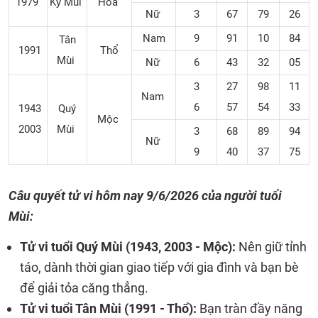
1979
Kỷ Mùi
Hỏa
Nữ
3
67
79
26
Nam
9
91
10
84
Tân
1991
Thổ
Mùi
Nữ
6
43
32
05
3
27
98
11
Nam
6
57
54
33
1943
Quý
Mộc
2003
Mùi
3
68
89
94
Nữ
9
40
37
75
Câu quyết tử vi hôm nay
9/6/2026 của người tuổi
Mùi:
Tử vi tuổi Quý Mùi (1943, 2003 - Mộc):
Nên giữ tỉnh
táo, dành thời gian giao tiếp với gia đình và bạn bè
để giải tỏa căng thẳng.
Tử vi tuổi Tân Mùi (1991 - Thổ):
Bạn tràn đầy năng