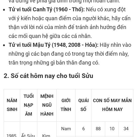
và đứng về phía gia đình trong mọi hoàn cảnh.
Tử vi tuổi Canh Tý (1960 - Thổ):
Nếu có xung đột
với ý kiến ​​hoặc quan điểm của người khác, hãy cẩn
thận với lời nói của mình để tránh ảnh hưởng đến
các mối quan hệ giữa các cá nhân.
Tử vi tuổi Mậu Tý (1948, 2008 - Hỏa):
Hãy nhìn vào
những gì các bạn đang có trong tay thời điểm này,
trân trọng những gì bản thân đang có.
2. Số cát hôm nay cho tuổi Sửu
TUỔI
MỆNH
NĂM
GIỚI
QUÁI
CON SỐ MAY MẮN
NẠP
NGŨ
SINH
TÍNH
SỐ
HÔM NAY
ÂM
HÀNH
Nam
6
88
10
34
1985
Ất Sửu
Kim