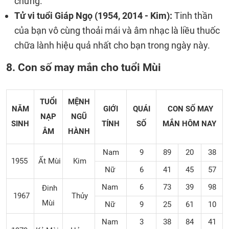
chừng.
Tử vi tuổi Giáp Ngọ (1954, 2014 - Kim):
Tinh thần
của bạn vô cùng thoải mái và âm nhạc là liều thuốc
chữa lành hiệu quả nhất cho bạn trong ngày này.
8. Con số may mắn cho tuổi Mùi
TUỔI
MỆNH
NĂM
GIỚI
QUÁI
CON SỐ MAY
NẠP
NGŨ
SINH
TÍNH
SỐ
MẮN
HÔM NAY
ÂM
HÀNH
Nam
9
89
20
38
1955
Ất Mùi
Kim
Nữ
6
41
45
57
Nam
6
73
39
98
Đinh
1967
Thủy
Mùi
Nữ
9
25
61
10
Nam
3
38
84
41