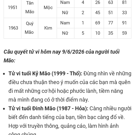
Nam
4
26
63
81
Tân
1951
Mộc
Mão
Nữ
2
45
51
33
Nam
1
69
77
91
Quý
1963
Kim
Mão
Nữ
5
10
35
59
Câu quyết tử vi hôm nay
9/6/2026 của người tuổi
Mão:
Tử vi tuổi Kỷ Mão (1999 - Thổ):
Đừng nhìn về những
điều chưa thuận theo ý muốn của các bạn mà quên
đi mất những cơ hội hoặc phước lành, tiềm năng
mà mình đang có ở thời điểm này.
Tử vi tuổi Đinh Mão (1987 - Hỏa):
Càng nhiều người
biết đến danh tiếng của bạn, tiền bạc càng đổ về.
Hợp với truyền thông, quảng cáo, làm hình ảnh
công chúng.