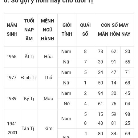
6. Số gợi ý hôm nay cho tuổi Tị
TUỔI
MỆNH
NĂM
GIỚI
QUÁI
CON SỐ MAY
NẠP
NGŨ
SINH
TÍNH
SỐ
MẮN
HÔM NAY
ÂM
HÀNH
Nam
8
78
62
20
1965
Ất Tị
Hỏa
Nữ
7
39
91
55
Nam
5
24
47
71
1977
Đinh Tị
Thổ
Nữ
1
50
14
68
Nam
2
94
30
45
1989
Kỷ Tị
Mộc
Nữ
4
61
76
04
5
15
59
98
Nam
8
43
81
25
1941
Tân Tị
Kim
2001
1
80
34
69