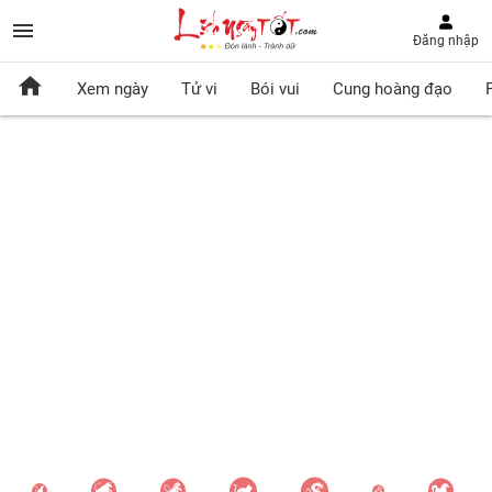
Đăng nhập
Xem ngày
Tử vi
Bói vui
Cung hoàng đạo