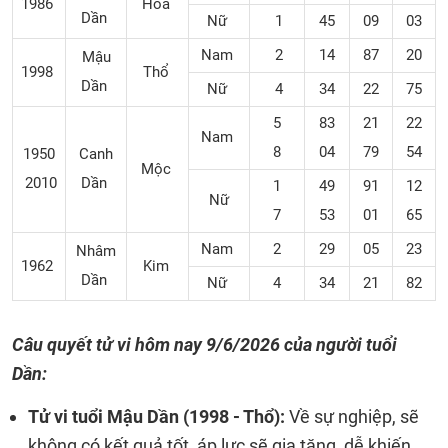
1986
Hỏa
Dần
Nữ
1
45
09
03
Nam
2
14
87
20
Mậu
1998
Thổ
Dần
Nữ
4
34
22
75
5
83
21
22
Nam
8
04
79
54
1950
Canh
Mộc
2010
Dần
1
49
91
12
Nữ
7
53
01
65
Nam
2
29
05
23
Nhâm
1962
Kim
Dần
Nữ
4
34
21
82
Câu quyết tử vi hôm nay
9/6/2026 của người tuổi
Dần:
Tử vi tuổi Mậu Dần (1998 - Thổ):
Về sự nghiệp, sẽ
không có kết quả tốt, áp lực sẽ gia tăng, dễ khiến