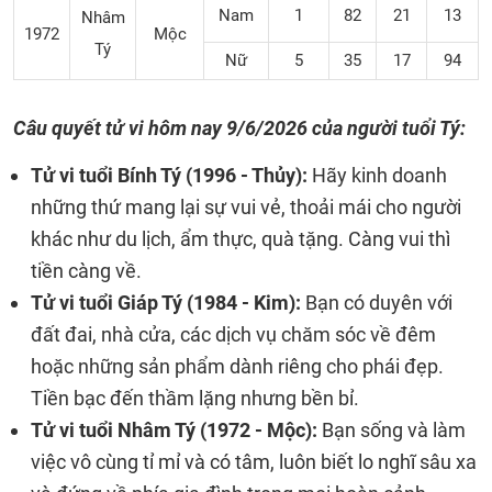
Nam
1
82
21
13
Nhâm
1972
Mộc
Tý
Nữ
5
35
17
94
Câu quyết tử vi hôm nay 9/6/2026 của người tuổi Tý:
Tử vi tuổi Bính Tý (1996 - Thủy):
Hãy kinh doanh
những thứ mang lại sự vui vẻ, thoải mái cho người
khác như du lịch, ẩm thực, quà tặng. Càng vui thì
tiền càng về.
Tử vi tuổi Giáp Tý (1984 - Kim):
Bạn có duyên với
đất đai, nhà cửa, các dịch vụ chăm sóc về đêm
hoặc những sản phẩm dành riêng cho phái đẹp.
Tiền bạc đến thầm lặng nhưng bền bỉ.
Tử vi tuổi Nhâm Tý (1972 - Mộc):
Bạn sống và làm
việc vô cùng tỉ mỉ và có tâm, luôn biết lo nghĩ sâu xa