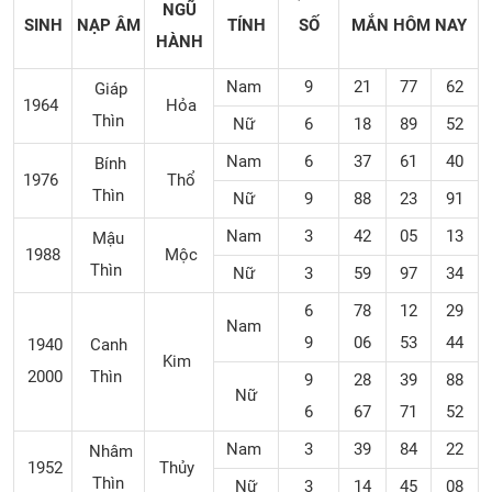
NGŨ
SINH
NẠP ÂM
TÍNH
SỐ
MẮN
HÔM NAY
HÀNH
Nam
9
21
77
62
Giáp
1964
Hỏa
Thìn
Nữ
6
18
89
52
Nam
6
37
61
40
Bính
1976
Thổ
Thìn
Nữ
9
88
23
91
Nam
3
42
05
13
Mậu
1988
Mộc
Thìn
Nữ
3
59
97
34
6
78
12
29
Nam
9
06
53
44
1940
Canh
Kim
2000
Thìn
9
28
39
88
Nữ
6
67
71
52
Nam
3
39
84
22
Nhâm
1952
Thủy
Thìn
Nữ
3
14
45
08