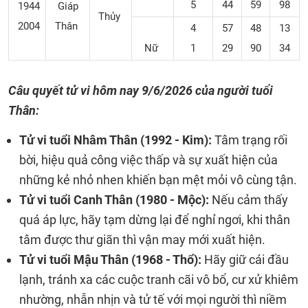
5
44
59
98
1944
Giáp
Thủy
2004
Thân
4
57
48
13
Nữ
1
29
90
34
Câu quyết tử vi hôm nay
9/6/2026 của người tuổi
Thân:
Tử vi tuổi Nhâm Thân (1992 - Kim):
Tâm trạng rối
bời, hiệu quả công việc thấp và sự xuất hiện của
những kẻ nhỏ nhen khiến bạn mệt mỏi vô cùng tận.
Tử vi tuổi Canh Thân (1980 - Mộc):
Nếu cảm thấy
quá áp lực, hãy tạm dừng lại để nghỉ ngơi, khi thân
tâm được thư giãn thì vận may mới xuất hiện.
Tử vi tuổi Mậu Thân (1968 - Thổ):
Hãy giữ cái đầu
lạnh, tránh xa các cuộc tranh cãi vô bổ, cư xử khiêm
nhường, nhẫn nhịn và tử tế với mọi người thì niềm