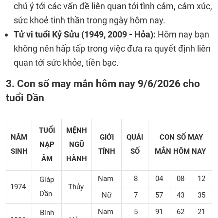
chú ý tới các vấn đề liên quan tới tình cảm, cảm xúc,
sức khoẻ tinh thần trong ngày hôm nay.
Tử vi tuổi Kỷ Sửu (1949, 2009 - Hỏa):
Hôm nay bạn
không nên hấp tấp trong việc đưa ra quyết định liên
quan tới sức khỏe, tiền bạc.
3. Con số may mắn hôm nay 9/6/2026 cho
tuổi Dần
TUỔI
MỆNH
NĂM
GIỚI
QUÁI
CON SỐ MAY
NẠP
NGŨ
SINH
TÍNH
SỐ
MẮN
HÔM NAY
ÂM
HÀNH
Nam
8
04
08
12
Giáp
1974
Thủy
Dần
Nữ
7
57
43
35
Nam
5
91
62
21
Bính