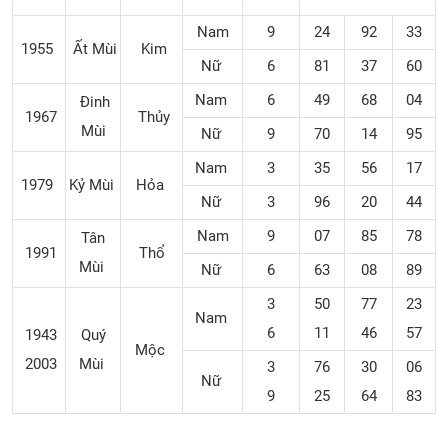
Nam
9
24
92
33
1955
Ất Mùi
Kim
Nữ
6
81
37
60
Nam
6
49
68
04
Đinh
1967
Thủy
Mùi
Nữ
9
70
14
95
Nam
3
35
56
17
1979
Kỷ Mùi
Hỏa
Nữ
3
96
20
44
Nam
9
07
85
78
Tân
1991
Thổ
Mùi
Nữ
6
63
08
89
3
50
77
23
Nam
6
11
46
57
1943
Quý
Mộc
2003
Mùi
3
76
30
06
Nữ
9
25
64
83