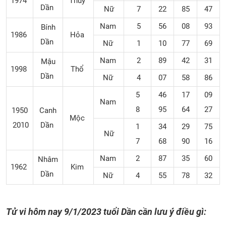
1974
Thủy
Dần
Nữ
7
22
85
47
Nam
5
56
08
93
Bính
1986
Hỏa
Dần
Nữ
1
10
77
69
Nam
2
89
42
31
Mậu
1998
Thổ
Dần
Nữ
4
07
58
86
5
46
17
09
Nam
8
95
64
27
1950
Canh
Mộc
2010
Dần
1
34
29
75
Nữ
7
68
90
16
Nam
2
87
35
60
Nhâm
1962
Kim
Dần
Nữ
4
55
78
32
Tử vi hôm nay
9/1/2023 tuổi Dần cần lưu ý điều gì: