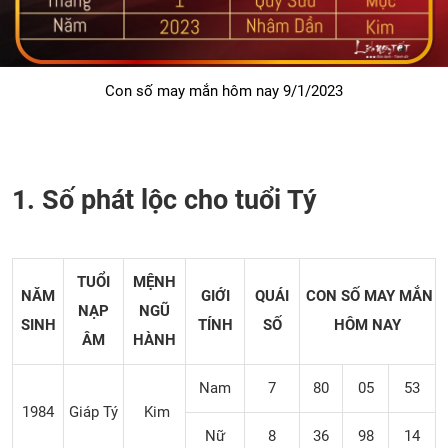
Con số may mắn hôm nay 9/1/2023
1. Số phát lộc cho tuổi Tý
TUỔI
MỆNH
NĂM
GIỚI
QUÁI
CON SỐ MAY MẮN
NẠP
NGŨ
SINH
TÍNH
SỐ
HÔM NAY
ÂM
HÀNH
Nam
7
80
05
53
1984
Giáp Tý
Kim
Nữ
8
36
98
14