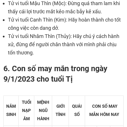
Tử vi tuổi Mậu Thìn (Mộc): Đừng quá tham lam khi
thấy cái lợi trước mắt kẻo mắc bẫy kẻ xấu.
Tử vi tuổi Canh Thìn (Kim): Hãy hoàn thành cho tốt
công việc còn dang dở.
Tử vi tuổi Nhâm Thìn (Thủy): Hãy chú ý cách hành
xử, đừng để người chân thành với mình phải chịu
tổn thương.
6. Con số may mắn trong ngày
9/1/2023 cho tuổi Tị
TUỔI
MỆNH
NĂM
GIỚI
QUÁI
CON SỐ MAY
NẠP
NGŨ
SINH
TÍNH
SỐ
MẮN
HÔM NAY
ÂM
HÀNH