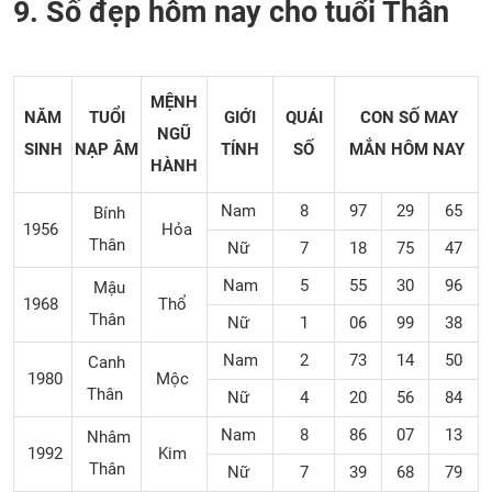
9. Số đẹp hôm nay cho tuổi Thân
MỆNH
NĂM
TUỔI
GIỚI
QUÁI
CON SỐ MAY
NGŨ
SINH
NẠP ÂM
TÍNH
SỐ
MẮN
HÔM NAY
HÀNH
Nam
8
97
29
65
Bính
1956
Hỏa
Thân
Nữ
7
18
75
47
Nam
5
55
30
96
Mậu
1968
Thổ
Thân
Nữ
1
06
99
38
Nam
2
73
14
50
Canh
1980
Mộc
Thân
Nữ
4
20
56
84
Nam
8
86
07
13
Nhâm
1992
Kim
Thân
Nữ
7
39
68
79