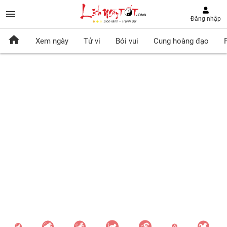
Đăng nhập
Xem ngày
Tử vi
Bói vui
Cung hoàng đạo