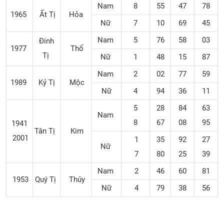
Nam
8
55
47
78
1965
Ất Tị
Hỏa
Nữ
7
10
69
45
Nam
5
76
58
03
Đinh
1977
Thổ
Tị
Nữ
1
48
15
87
Nam
2
02
77
59
1989
Kỷ Tị
Mộc
Nữ
4
94
36
11
5
28
84
63
Nam
8
67
08
95
1941
Tân Tị
Kim
2001
1
35
92
27
Nữ
7
80
25
39
Nam
2
46
60
81
1953
Quý Tị
Thủy
Nữ
4
79
38
56