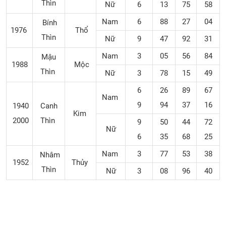
Thìn
Nữ
6
13
75
58
Nam
6
88
27
04
Bính
1976
Thổ
Thìn
Nữ
9
47
92
31
Nam
3
05
56
84
Mậu
1988
Mộc
Thìn
Nữ
3
78
15
49
6
26
89
67
Nam
9
94
37
16
1940
Canh
Kim
2000
Thìn
9
50
44
72
Nữ
6
35
68
25
Nam
3
77
53
38
Nhâm
1952
Thủy
Thìn
Nữ
3
08
96
40