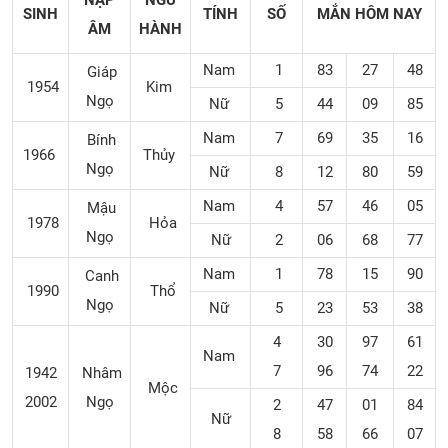
NẠP
NGŨ
SINH
TÍNH
SỐ
MẮN
HÔM NAY
ÂM
HÀNH
Nam
1
83
27
48
Giáp
1954
Kim
Ngọ
Nữ
5
44
09
85
Nam
7
69
35
16
Bính
1966
Thủy
Ngọ
Nữ
8
12
80
59
Nam
4
57
46
05
Mậu
1978
Hỏa
Ngọ
Nữ
2
06
68
77
Nam
1
78
15
90
Canh
1990
Thổ
Ngọ
Nữ
5
23
53
38
4
30
97
61
Nam
7
96
74
22
1942
Nhâm
Mộc
2002
Ngọ
2
47
01
84
Nữ
8
58
66
07