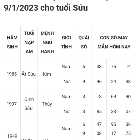
9/1/2023 cho tuổi Sửu
TUỔI
MỆNH
NĂM
GIỚI
QUÁI
CON SỐ MAY
NẠP
NGŨ
SINH
TÍNH
SỐ
MẮN
HÔM NAY
ÂM
HÀNH
Nam
6
38
76
14
1985
Ất Sửu
Kim
Nữ
9
96
24
48
Nam
3
13
69
90
Đinh
1997
Thủy
Sửu
Nữ
3
85
33
07
6
47
95
36
Nam
9
08
17
75
1949