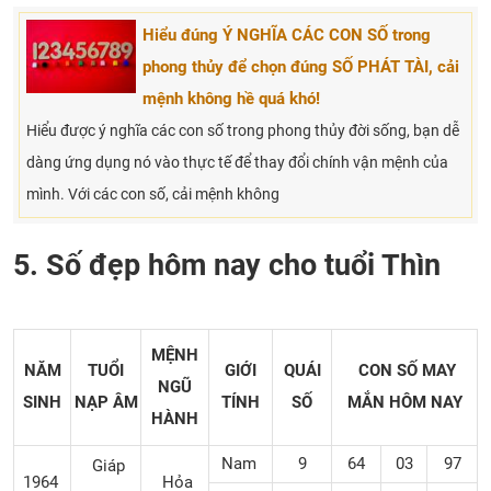
Hiểu đúng Ý NGHĨA CÁC CON SỐ trong
phong thủy để chọn đúng SỐ PHÁT TÀI, cải
mệnh không hề quá khó!
Hiểu được ý nghĩa các con số trong phong thủy đời sống, bạn dễ
dàng ứng dụng nó vào thực tế để thay đổi chính vận mệnh của
mình. Với các con số, cải mệnh không
5. Số đẹp hôm nay cho tuổi Thìn
MỆNH
NĂM
TUỔI
GIỚI
QUÁI
CON SỐ MAY
NGŨ
SINH
NẠP ÂM
TÍNH
SỐ
MẮN
HÔM NAY
HÀNH
Nam
9
64
03
97
Giáp
1964
Hỏa