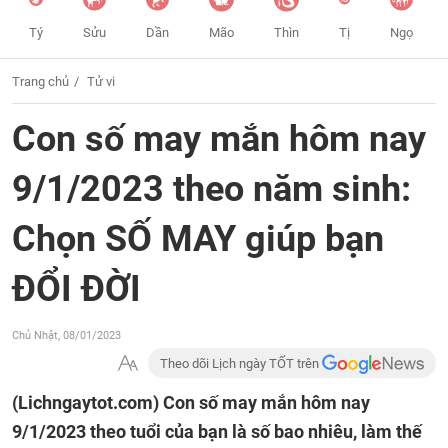
Tý
Sửu
Dần
Mão
Thìn
Tị
Ngọ
Trang chủ
Tử vi
Con số may mắn hôm nay
9/1/2023 theo năm sinh:
Chọn SỐ MAY giúp bạn
ĐỔI ĐỜI
Chủ Nhật, 08/01/2023
Theo dõi Lịch ngày TỐT trên
(Lichngaytot.com)
Con số may mắn hôm nay
9/1/2023 theo tuổi của bạn là số bao nhiêu, làm thế