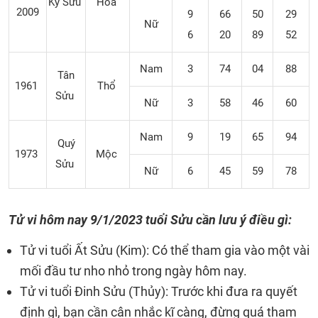
Kỷ Sửu
Hỏa
2009
9
66
50
29
Nữ
6
20
89
52
Nam
3
74
04
88
Tân
1961
Thổ
Sửu
Nữ
3
58
46
60
Nam
9
19
65
94
Quý
1973
Mộc
Sửu
Nữ
6
45
59
78
Tử vi hôm nay
9/1/2023 tuổi Sửu cần lưu ý điều gì:
Tử vi tuổi Ất Sửu (Kim): Có thể tham gia vào một vài
mối đầu tư nho nhỏ trong ngày hôm nay.
Tử vi tuổi Đinh Sửu (Thủy): Trước khi đưa ra quyết
định gì, bạn cần cân nhắc kĩ càng, đừng quá tham