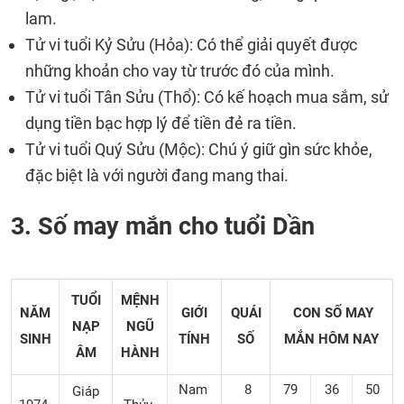
lam.
Tử vi tuổi Kỷ Sửu (Hỏa): Có thể giải quyết được
những khoản cho vay từ trước đó của mình.
Tử vi tuổi Tân Sửu (Thổ): Có kế hoạch mua sắm, sử
dụng tiền bạc hợp lý để tiền đẻ ra tiền.
Tử vi tuổi Quý Sửu (Mộc): Chú ý giữ gìn sức khỏe,
đặc biệt là với người đang mang thai.
3. Số may mắn cho tuổi Dần
TUỔI
MỆNH
NĂM
GIỚI
QUÁI
CON SỐ MAY
NẠP
NGŨ
SINH
TÍNH
SỐ
MẮN
HÔM NAY
ÂM
HÀNH
Nam
8
79
36
50
Giáp