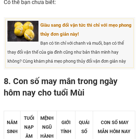
Có thể bạn chưa biết:
Giàu sang đổi vận tức thì chỉ với mẹo phong
thủy đơn giản này!
Bạn có tin chỉ với chanh và muối, bạn có thể
thay đổi vận thế của gia đình cũng như bản thân mình hay
không? Cùng khám phá mẹo phong thủy đổi vận đơn giản này
8. Con số may mắn trong ngày
hôm nay cho tuổi Mùi
TUỔI
MỆNH
NĂM
GIỚI
QUÁI
CON SỐ MAY
NẠP
NGŨ
SINH
TÍNH
SỐ
MẮN
HÔM NAY
ÂM
HÀNH