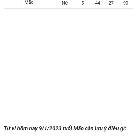
Mão
Nữ
5
44
27
90
Tử vi hôm nay
9/1/2023 tuổi Mão cần lưu ý điều gì: