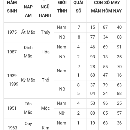
NĂM
GIỚI
QUÁI
CON SỐ MAY
NẠP
NGŨ
SINH
TÍNH
SỐ
MẮN
HÔM NAY
ÂM
HÀNH
Nam
7
15
87
40
1975
Ất Mão
Thủy
Nữ
8
77
34
08
Nam
4
46
69
91
Đinh
1987
Hỏa
Mão
Nữ
2
93
18
35
7
28
55
70
Nam
1
60
47
16
1939
Kỷ Mão
Thổ
1999
8
37
79
63
Nữ
5
04
24
88
Nam
4
53
96
25
Tân
1951
Mộc
Mão
Nữ
2
80
05
57
Nam
1
19
68
36
Quý
1963
Kim