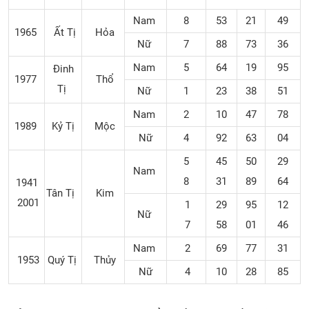
Nam
8
53
21
49
1965
Ất Tị
Hỏa
Nữ
7
88
73
36
Nam
5
64
19
95
Đinh
1977
Thổ
Tị
Nữ
1
23
38
51
Nam
2
10
47
78
1989
Kỷ Tị
Mộc
Nữ
4
92
63
04
5
45
50
29
Nam
8
31
89
64
1941
Tân Tị
Kim
2001
1
29
95
12
Nữ
7
58
01
46
Nam
2
69
77
31
1953
Quý Tị
Thủy
Nữ
4
10
28
85