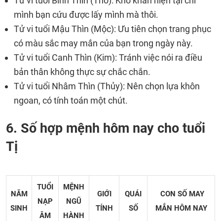
Tử vi tuổi Bính Thìn (Thổ): Khó khăn hiện tại chỉ
mình bạn cứu được lấy mình mà thôi.
Tử vi tuổi Mậu Thìn (Mộc): Ưu tiên chọn trang phục
có màu sắc may mắn của bạn trong ngày này.
Tử vi tuổi Canh Thìn (Kim): Tránh việc nói ra điều
bản thân không thực sự chắc chắn.
Tử vi tuổi Nhâm Thìn (Thủy): Nên chọn lựa khôn
ngoan, có tính toán một chút.
6. Số hợp mệnh hôm nay cho tuổi
Tị
TUỔI
MỆNH
NĂM
GIỚI
QUÁI
CON SỐ MAY
NẠP
NGŨ
SINH
TÍNH
SỐ
MẮN
HÔM NAY
ÂM
HÀNH