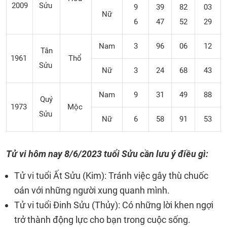
2009
Sửu
9
39
82
03
Nữ
6
47
52
29
Nam
3
96
06
12
Tân
1961
Thổ
Sửu
Nữ
3
24
68
43
Nam
9
31
49
88
Quý
1973
Mộc
Sửu
Nữ
6
58
91
53
Tử vi hôm nay 8/6/2023 tuổi Sửu cần lưu ý điều gì:
Tử vi tuổi Ất Sửu (Kim): Tránh việc gây thù chuốc
oán với những người xung quanh mình.
Tử vi tuổi Đinh Sửu (Thủy): Có những lời khen ngợi
trở thành động lực cho bạn trong cuộc sống.