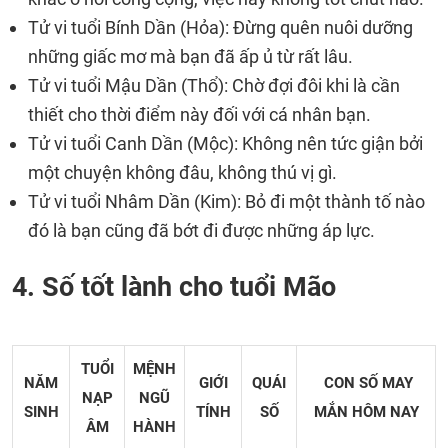
Tử vi tuổi Bính Dần (Hỏa): Đừng quên nuôi dưỡng
những giấc mơ mà bạn đã ấp ủ từ rất lâu.
Tử vi tuổi Mậu Dần (Thổ): Chờ đợi đôi khi là cần
thiết cho thời điểm này đối với cá nhân bạn.
Tử vi tuổi Canh Dần (Mộc): Không nên tức giận bởi
một chuyện không đâu, không thú vị gì.
Tử vi tuổi Nhâm Dần (Kim): Bỏ đi một thành tố nào
đó là bạn cũng đã bớt đi được những áp lực.
4. Số tốt lành cho tuổi Mão
TUỔI
MỆNH
NĂM
GIỚI
QUÁI
CON SỐ MAY
NẠP
NGŨ
SINH
TÍNH
SỐ
MẮN
HÔM NAY
ÂM
HÀNH