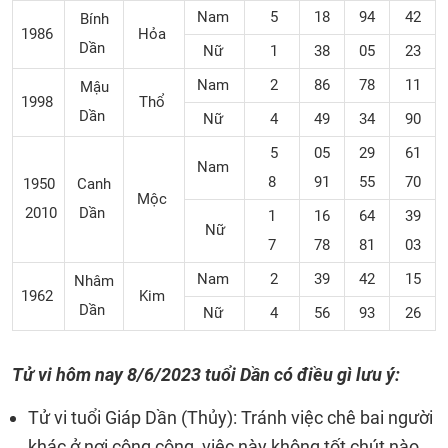
Nam
5
18
94
42
Bính
1986
Hỏa
Dần
Nữ
1
38
05
23
Nam
2
86
78
11
Mậu
1998
Thổ
Dần
Nữ
4
49
34
90
5
05
29
61
Nam
8
91
55
70
1950
Canh
Mộc
2010
Dần
1
16
64
39
Nữ
7
78
81
03
Nam
2
39
42
15
Nhâm
1962
Kim
Dần
Nữ
4
56
93
26
Tử vi hôm nay 8/6/2023 tuổi Dần có điều gì lưu ý:
Tử vi tuổi Giáp Dần (Thủy): Tránh việc chê bai người
khác ở nơi công cộng, việc này không tốt chút nào.