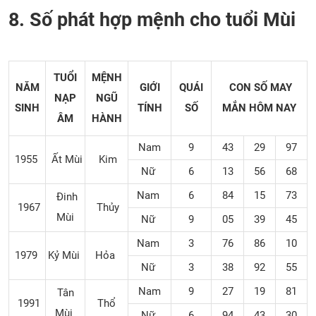
8. Số phát hợp mệnh cho tuổi Mùi
TUỔI
MỆNH
NĂM
GIỚI
QUÁI
CON SỐ MAY
NẠP
NGŨ
SINH
TÍNH
SỐ
MẮN
HÔM NAY
ÂM
HÀNH
Nam
9
43
29
97
1955
Ất Mùi
Kim
Nữ
6
13
56
68
Nam
6
84
15
73
Đinh
1967
Thủy
Mùi
Nữ
9
05
39
45
Nam
3
76
86
10
1979
Kỷ Mùi
Hỏa
Nữ
3
38
92
55
Nam
9
27
19
81
Tân
1991
Thổ
Mùi
Nữ
6
94
43
30