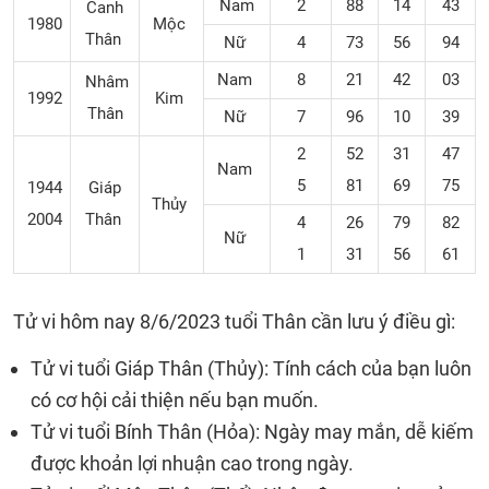
Nam
2
88
14
43
Canh
1980
Mộc
Thân
Nữ
4
73
56
94
Nam
8
21
42
03
Nhâm
1992
Kim
Thân
Nữ
7
96
10
39
2
52
31
47
Nam
5
81
69
75
1944
Giáp
Thủy
2004
Thân
4
26
79
82
Nữ
1
31
56
61
Tử vi hôm nay 8/6/2023 tuổi Thân cần lưu ý điều gì:
Tử vi tuổi Giáp Thân (Thủy): Tính cách của bạn luôn
có cơ hội cải thiện nếu bạn muốn.
Tử vi tuổi Bính Thân (Hỏa): Ngày may mắn, dễ kiếm
được khoản lợi nhuận cao trong ngày.