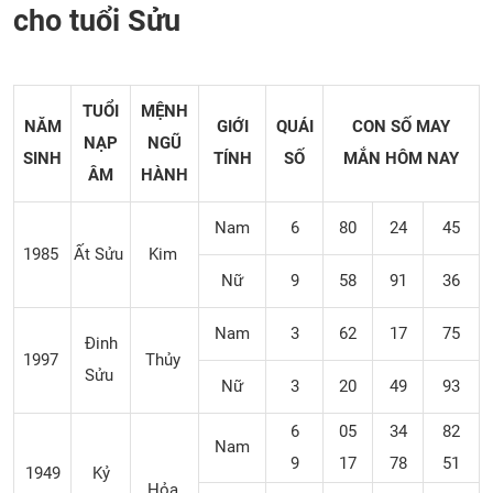
cho tuổi Sửu
TUỔI
MỆNH
NĂM
GIỚI
QUÁI
CON SỐ MAY
NẠP
NGŨ
SINH
TÍNH
SỐ
MẮN
HÔM NAY
ÂM
HÀNH
Nam
6
80
24
45
1985
Ất Sửu
Kim
Nữ
9
58
91
36
Nam
3
62
17
75
Đinh
1997
Thủy
Sửu
Nữ
3
20
49
93
6
05
34
82
Nam
9
17
78
51
1949
Kỷ
Hỏa