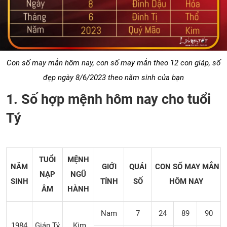
Con số may mắn hôm nay, con số may mắn theo 12 con giáp, số
đẹp ngày 8/6/2023 theo năm sinh của bạn
1. Số hợp mệnh hôm nay cho tuổi
Tý
TUỔI
MỆNH
NĂM
GIỚI
QUÁI
CON SỐ MAY MẮN
NẠP
NGŨ
SINH
TÍNH
SỐ
HÔM NAY
ÂM
HÀNH
Nam
7
24
89
90
1984
Giáp Tý
Kim