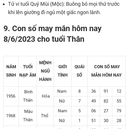
Tử vi tuổi Quý Mùi (Mộc): Buông bỏ mọi thứ trước
khi lên giường đi ngủ một giấc ngon lành.
9. Con số may mắn hôm nay
8/6/2023 cho tuổi Thân
MỆNH
NĂM
TUỔI
GIỚI
QUÁI
CON SỐ MAY
NGŨ
SINH
NẠP ÂM
TÍNH
SỐ
MẮN
HÔM NAY
HÀNH
Nam
8
36
91
12
Bính
1956
Hỏa
Thân
Nữ
7
49
82
55
Nam
5
06
27
79
Mậu
1968
Thổ
Thân
Nữ
1
51
30
28