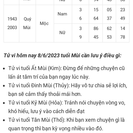
3
15
05
23
Nam
6
64
37
49
1943
Quý
Mộc
2003
Mùi
3
86
62
14
Nữ
9
45
53
78
Tử vi hôm nay 8/6/2023 tuổi Mùi cần lưu ý điều gì:
Tử vi tuổi Ất Mùi (Kim): Đừng để những chuyện cũ
lấn át tâm trí của bạn ngay lúc này.
Tử vi tuổi Đinh Mùi (Thủy): Hãy vô tư chia sẻ lợi ích,
bạn sẽ cảm thấy thoải mái hơn.
Tử vi tuổi Kỷ Mùi (Hỏa): Tránh nói chuyện vòng vo,
khó hiểu, lưu ý vào cách diễn đạt
Tử vi tuổi Tân Mùi (Thổ): Khi bạn xem chuyện gì là
quan trọng thì bạn kỳ vọng nhiều vào đó.