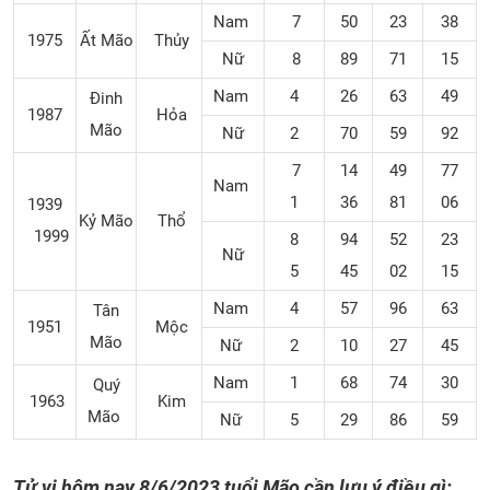
Nam
7
50
23
38
1975
Ất Mão
Thủy
Nữ
8
89
71
15
Nam
4
26
63
49
Đinh
1987
Hỏa
Mão
Nữ
2
70
59
92
7
14
49
77
Nam
1
36
81
06
1939
Kỷ Mão
Thổ
1999
8
94
52
23
Nữ
5
45
02
15
Nam
4
57
96
63
Tân
1951
Mộc
Mão
Nữ
2
10
27
45
Nam
1
68
74
30
Quý
1963
Kim
Mão
Nữ
5
29
86
59
Tử vi hôm nay 8/6/2023 tuổi Mão cần lưu ý điều gì: