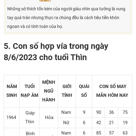
nhân?
Những sở thích tốn kém của người giàu nhìn qua tưởng là vung
tay quá trán nhưng thực ra chúng đều là cách tiêu tiền khôn
ngoan và có tính toán của họ.
5. Con số hợp vía trong ngày
8/6/2023 cho tuổi Thìn
MỆNH
NĂM
TUỔI
GIỚI
QUÁI
CON SỐ MAY
NGŨ
SINH
NẠP ÂM
TÍNH
SỐ
MẮN
HÔM NAY
HÀNH
Nam
9
90
36
75
Giáp
1964
Hỏa
Thìn
Nữ
6
42
21
19
Nam
6
85
57
63
Bính