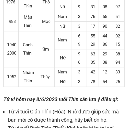
1976
Thổ
Thìn
Nữ
9
31
08
97
Nam
3
76
65
51
Mậu
1988
Mộc
Thìn
Nữ
3
17
90
32
6
55
44
02
Nam
9
29
86
15
1940
Canh
Kim
2000
Thìn
9
63
29
88
Nữ
6
05
38
94
Nam
3
42
12
33
Nhâm
1952
Thủy
Thìn
Nữ
3
78
54
25
Tử vi hôm nay 8/6/2023 tuổi Thìn cần lưu ý điều gì:
Tử vi tuổi Giáp Thìn (Hỏa): Nhờ được giúp sức mà
bạn mới có được thành công, hãy biết ơn họ.