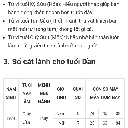
Tử vi tuổi Kỷ Sửu (Hỏa): Hiểu người khác giúp bạn
hành động khôn ngoan hơn trước đây.
Tử vi tuổi Tân Sửu (Thổ): Tránh thù vặt khiến bạn
mệt mỏi từ trong tâm, không tốt gì cả.
Tử vi tuổi Quý Sửu (Mộc): Nhắc nhở bản thân luôn
làm những việc thiện lành với mọi người.
3. Số cát lành cho tuổi Dần
TUỔI
MỆNH
NĂM
GIỚI
QUÁI
CON SỐ MAY
NẠP
NGŨ
SINH
TÍNH
SỐ
MẮN
HÔM NAY
ÂM
HÀNH
Nam
8
74
40
02
Giáp
1974
Thủy
Dần
Nữ
7
25
63
84