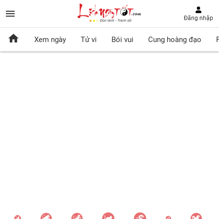
Đăng nhập
Xem ngày
Tử vi
Bói vui
Cung hoàng đạo