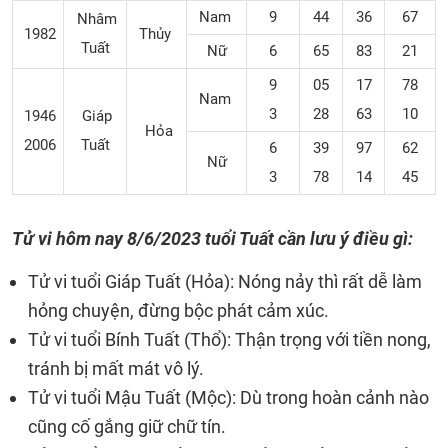
Nam
9
44
36
67
Nhâm
1982
Thủy
Tuất
Nữ
6
65
83
21
9
05
17
78
Nam
3
28
63
10
1946
Giáp
Hỏa
2006
Tuất
6
39
97
62
Nữ
3
78
14
45
Tử vi hôm nay 8/6/2023 tuổi Tuất cần lưu ý điều gì:
Tử vi tuổi Giáp Tuất (Hỏa): Nóng nảy thì rất dễ làm
hỏng chuyện, đừng bộc phát cảm xúc.
Tử vi tuổi Bính Tuất (Thổ): Thận trọng với tiền nong,
tránh bị mất mát vô lý.
Tử vi tuổi Mậu Tuất (Mộc): Dù trong hoàn cảnh nào
cũng cố gắng giữ chữ tín.