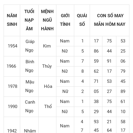
TUỔI
MỆNH
NĂM
GIỚI
QUÁI
CON SỐ MAY
NẠP
NGŨ
SINH
TÍNH
SỐ
MẮN
HÔM NAY
ÂM
HÀNH
Nam
1
17
75
53
Giáp
1954
Kim
Ngọ
Nữ
5
86
44
25
Nam
7
59
91
06
Bính
1966
Thủy
Ngọ
Nữ
8
62
17
79
Nam
4
71
53
45
Mậu
1978
Hỏa
Ngọ
Nữ
2
05
27
89
Nam
1
38
75
61
Canh
1990
Thổ
Ngọ
Nữ
5
29
44
10
4
93
21
58
Nam
7
45
64
17
1942
Nhâm