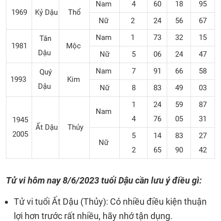
Nam
4
60
18
95
1969
Kỷ Dậu
Thổ
Nữ
2
24
56
67
Nam
1
73
32
15
Tân
1981
Mộc
Dậu
Nữ
5
06
24
47
Nam
7
91
66
58
Quý
1993
Kim
Dậu
Nữ
8
83
49
03
1
24
59
87
Nam
4
76
05
31
1945
Ất Dậu
Thủy
2005
5
14
83
27
Nữ
2
65
90
42
Tử vi hôm nay 8/6/2023 tuổi Dậu cần lưu ý điều gì:
Tử vi tuổi Ất Dậu (Thủy): Có nhiều điều kiện thuận
lợi hơn trước rất nhiều, hãy nhớ tận dụng.