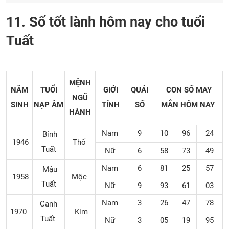
11. Số tốt lành hôm nay cho tuổi
Tuất
MỆNH
NĂM
TUỔI
GIỚI
QUÁI
CON SỐ MAY
NGŨ
SINH
NẠP ÂM
TÍNH
SỐ
MẮN
HÔM NAY
HÀNH
Nam
9
10
96
24
Bính
1946
Thổ
Tuất
Nữ
6
58
73
49
Nam
6
81
25
57
Mậu
1958
Mộc
Tuất
Nữ
9
93
61
03
Nam
3
26
47
78
Canh
1970
Kim
Tuất
Nữ
3
05
19
95