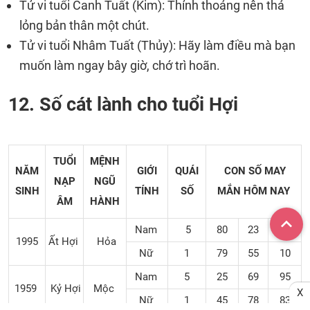
Tử vi tuổi Canh Tuất (Kim): Thỉnh thoảng nên thả
lỏng bản thân một chút.
Tử vi tuổi Nhâm Tuất (Thủy): Hãy làm điều mà bạn
muốn làm ngay bây giờ, chớ trì hoãn.
12. Số cát lành cho tuổi Hợi
TUỔI
MỆNH
NĂM
GIỚI
QUÁI
CON SỐ MAY
NẠP
NGŨ
SINH
TÍNH
SỐ
MẮN
HÔM NAY
ÂM
HÀNH
Nam
5
80
23
67
1995
Ất Hợi
Hỏa
Nữ
1
79
55
10
Nam
5
25
69
95
1959
Kỷ Hợi
Mộc
X
Nữ
1
45
78
83