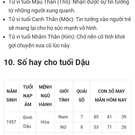
Tử vi tuổi Mậu Thân (Thổ): Nhận được sự tin tưởng
từ những người xung quanh.
Tử vi tuổi Canh Thân (Mộc): Tin tưởng vào người trẻ
sẽ mang lại cho họ sức mạnh vô hình.
Tử vi tuổi Nhâm Thân (Kim): Chớ nên cố tình khơi
gợi chuyện xưa cũ lúc này.
10. Số hay cho tuổi Dậu
TUỔI
MỆNH
NĂM
GIỚI
QUÁI
CON SỐ MAY
NẠP
NGŨ
SINH
TÍNH
SỐ
MẮN
HÔM NAY
ÂM
HÀNH
Nam
7
85
41
39
Đinh
1957
Hỏa
Dậu
Nữ
8
53
71
26