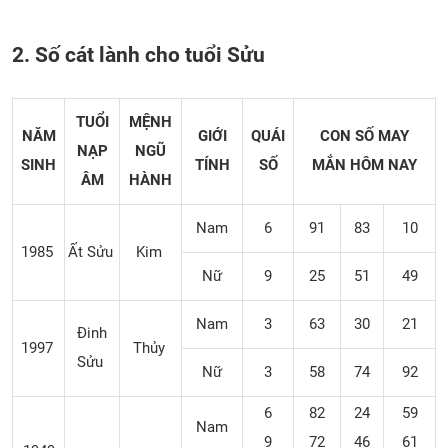
2. Số cát lành cho tuổi Sửu
TUỔI
MỆNH
NĂM
GIỚI
QUÁI
CON SỐ MAY
NẠP
NGŨ
SINH
TÍNH
SỐ
MẮN
HÔM NAY
ÂM
HÀNH
Nam
6
91
83
10
1985
Ất Sửu
Kim
Nữ
9
25
51
49
Nam
3
63
30
21
Đinh
1997
Thủy
Sửu
Nữ
3
58
74
92
6
82
24
59
Nam
9
72
46
61