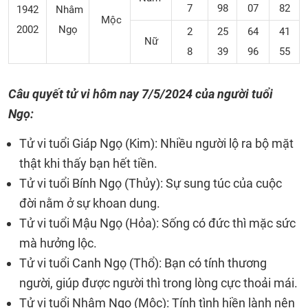
7
98
07
82
1942
Nhâm
Mộc
2002
Ngọ
2
25
64
41
Nữ
8
39
96
55
Câu quyết tử vi hôm nay
7/5/2024
của người tuổi
Ngọ:
Tử vi tuổi Giáp Ngọ (Kim): Nhiều người lộ ra bộ mặt
thật khi thấy bạn hết tiền.
Tử vi tuổi Bính Ngọ (Thủy): Sự sung túc của cuộc
đời nằm ở sự khoan dung.
Tử vi tuổi Mậu Ngọ (Hỏa): Sống có đức thì mặc sức
mà hưởng lộc.
Tử vi tuổi Canh Ngọ (Thổ): Bạn có tính thương
người, giúp được người thì trong lòng cực thoải mái.
Tử vi tuổi Nhâm Ngọ (Mộc): Tính tình hiền lành nên