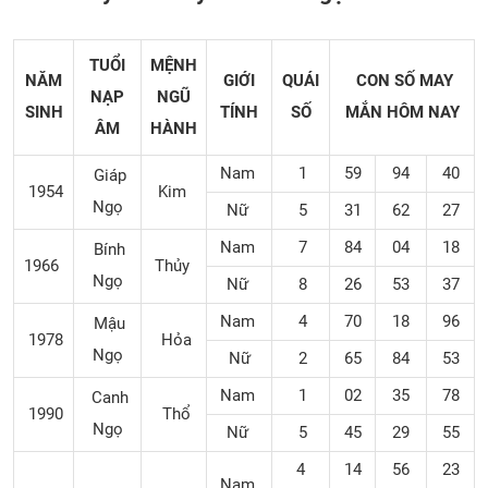
TUỔI
MỆNH
NĂM
GIỚI
QUÁI
CON SỐ MAY
NẠP
NGŨ
SINH
TÍNH
SỐ
MẮN
HÔM NAY
ÂM
HÀNH
Nam
1
59
94
40
Giáp
1954
Kim
Ngọ
Nữ
5
31
62
27
Nam
7
84
04
18
Bính
1966
Thủy
Ngọ
Nữ
8
26
53
37
Nam
4
70
18
96
Mậu
1978
Hỏa
Ngọ
Nữ
2
65
84
53
Nam
1
02
35
78
Canh
1990
Thổ
Ngọ
Nữ
5
45
29
55
4
14
56
23
Nam