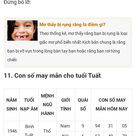
Đừng bỏ lỡ:
Mơ thấy bị rụng răng là điềm gì?
Theo thống kê, mơ thấy răng bạn bị rụng là loại
giấc mơ phổ biến nhất.Kịch bản chung là răng
bạn bị vỡ vụn trong lòng bàn tay bạn hoặc răng bạn rơi từng
chiếc
11. Con số may mắn cho tuổi Tuất
MỆNH
NĂM
TUỔI
GIỚI
QUÁI
CON SỐ MAY
NGŨ
SINH
NẠP ÂM
TÍNH
SỐ
MẮN
HÔM NAY
HÀNH
Nam
9
94
31
05
Bính
1946
Thổ
Tuất