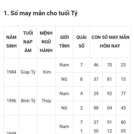
1. Số may mắn cho tuổi Tý
TUỔI
MỆNH
NĂM
GIỚI
QUÁI
CON SỐ MAY MẮN
NẠP
NGŨ
SINH
TÍNH
SỐ
HÔM NAY
ÂM
HÀNH
Nam
7
46
70
23
1984
Giáp Tý
Kim
Nữ
8
37
81
15
Nam
4
29
92
77
1996
Bính Tý
Thủy
Nữ
2
88
04
43
7
37
91
80
Nam
1
50
12
05
1948