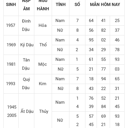
NẠP
NGŨ
SINH
TÍNH
SỐ
MẮN
HÔM NAY
ÂM
HÀNH
Nam
7
64
41
25
Đinh
1957
Hỏa
Dậu
Nữ
8
56
82
37
Nam
4
95
02
46
1969
Kỷ Dậu
Thổ
Nữ
2
34
29
78
Nam
1
61
55
93
Tân
1981
Mộc
Dậu
Nữ
5
21
77
03
Nam
7
18
94
65
Quý
1993
Kim
Dậu
Nữ
8
43
22
31
1
76
52
21
Nam
4
39
84
45
1945
Ất Dậu
Thủy
2005
5
57
69
93
Nữ
2
45
21
18