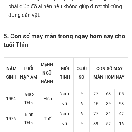
phải giúp đỡ ai nên nếu không giúp được thì cũng
đừng dằn vặt.
5. Con số may mắn trong ngày hôm nay cho
tuổi Thìn
MỆNH
NĂM
TUỔI
GIỚI
QUÁI
CON SỐ MAY
NGŨ
SINH
NẠP ÂM
TÍNH
SỐ
MẮN
HÔM NAY
HÀNH
Nam
9
27
63
05
Giáp
1964
Hỏa
Thìn
Nữ
6
16
39
98
Nam
6
77
81
42
Bính
1976
Thổ
Thìn
Nữ
9
39
52
16