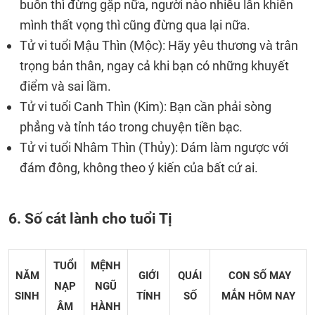
buồn thì đừng gặp nữa, người nào nhiều lần khiến
mình thất vọng thì cũng đừng qua lại nữa.
Tử vi tuổi Mậu Thìn (Mộc): Hãy yêu thương và trân
trọng bản thân, ngay cả khi bạn có những khuyết
điểm và sai lầm.
Tử vi tuổi Canh Thìn (Kim): Bạn cần phải sòng
phẳng và tỉnh táo trong chuyện tiền bạc.
Tử vi tuổi Nhâm Thìn (Thủy): Dám làm ngược với
đám đông, không theo ý kiến của bất cứ ai.
6. Số cát lành cho tuổi Tị
TUỔI
MỆNH
NĂM
GIỚI
QUÁI
CON SỐ MAY
NẠP
NGŨ
SINH
TÍNH
SỐ
MẮN
HÔM NAY
ÂM
HÀNH