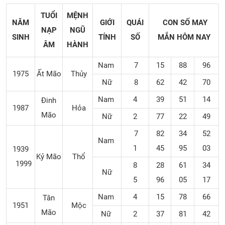
TUỔI
MỆNH
NĂM
GIỚI
QUÁI
CON SỐ MAY
NẠP
NGŨ
SINH
TÍNH
SỐ
MẮN
HÔM NAY
ÂM
HÀNH
Nam
7
15
88
96
1975
Ất Mão
Thủy
Nữ
8
62
42
70
Nam
4
39
51
14
Đinh
1987
Hỏa
Mão
Nữ
2
77
22
49
7
82
34
52
Nam
1
45
95
03
1939
Kỷ Mão
Thổ
1999
8
28
61
34
Nữ
5
96
05
17
Nam
4
15
78
66
Tân
1951
Mộc
Mão
Nữ
2
37
81
42