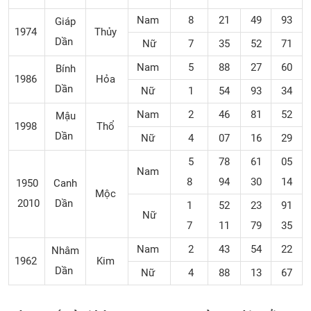
Nam
8
21
49
93
Giáp
1974
Thủy
Dần
Nữ
7
35
52
71
Nam
5
88
27
60
Bính
1986
Hỏa
Dần
Nữ
1
54
93
34
Nam
2
46
81
52
Mậu
1998
Thổ
Dần
Nữ
4
07
16
29
5
78
61
05
Nam
8
94
30
14
1950
Canh
Mộc
2010
Dần
1
52
23
91
Nữ
7
11
79
35
Nam
2
43
54
22
Nhâm
1962
Kim
Dần
Nữ
4
88
13
67