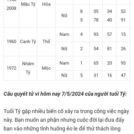
Mậu Tý
Hỏa
2008
8
05
34
52
Nữ
5
78
40
91
Nam
4
93
57
15
1960
Canh Tý
Thổ
Nữ
2
54
81
26
Nam
1
65
20
95
Nhâm
1972
Mộc
Tý
Nữ
5
31
16
47
Câu quyết tử vi hôm nay 7/5/2024
của người tuổi Tý:
Tuổi Tý gặp nhiều biến cố xảy ra trong công việc ngày
này. Bạn muốn an phận nhưng cuộc đời lại đưa đẩy
bạn vào những tình huống éo le để thử thách lòng