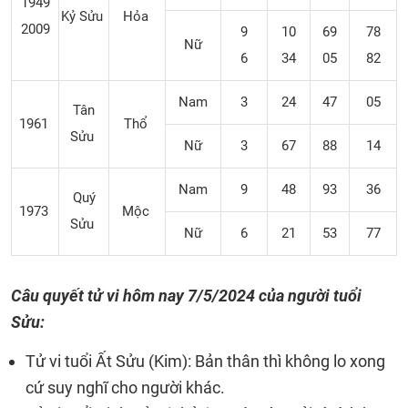
1949
Kỷ Sửu
Hỏa
2009
9
10
69
78
Nữ
6
34
05
82
Nam
3
24
47
05
Tân
1961
Thổ
Sửu
Nữ
3
67
88
14
Nam
9
48
93
36
Quý
1973
Mộc
Sửu
Nữ
6
21
53
77
Câu quyết tử vi hôm nay
7/5/2024
của người tuổi
Sửu:
Tử vi tuổi Ất Sửu (Kim): Bản thân thì không lo xong
cứ suy nghĩ cho người khác.