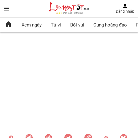
Đăng nhập
Xem ngày
Tử vi
Bói vui
Cung hoàng đạo