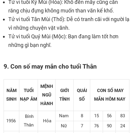
Tử vi tuổi Kỷ Mùi (Hỏa): Khổ đến mấy cũng cắn
răng chịu đựng không muốn than vãn kể khổ.
Tử vi tuổi Tân Mùi (Thổ): Dễ có tranh cãi với người lạ
vì những chuyện vặt vãnh.
Tử vi tuổi Quý Mùi (Mộc): Bạn đang làm tốt hơn
những gì bạn nghĩ.
9. Con số may mắn cho tuổi Thân
MỆNH
NĂM
TUỔI
GIỚI
QUÁI
CON SỐ MAY
NGŨ
SINH
NẠP ÂM
TÍNH
SỐ
MẮN
HÔM NAY
HÀNH
Nam
8
15
56
83
Bính
1956
Hỏa
Thân
Nữ
7
76
90
24