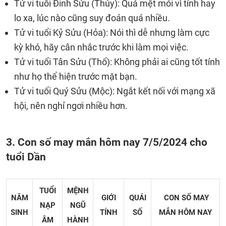
Tử vi tuổi Đinh Sửu (Thủy): Quá mệt mỏi vì tính hay
lo xa, lúc nào cũng suy đoán quá nhiều.
Tử vi tuổi Kỷ Sửu (Hỏa): Nói thì dễ nhưng làm cực
kỳ khó, hãy cân nhắc trước khi làm mọi việc.
Tử vi tuổi Tân Sửu (Thổ): Không phải ai cũng tốt tính
như họ thể hiện trước mặt bạn.
Tử vi tuổi Quý Sửu (Mộc): Ngắt kết nối với mạng xã
hội, nên nghỉ ngơi nhiều hơn.
3. Con số may mắn hôm nay 7/5/2024 cho
tuổi Dần
TUỔI
MỆNH
NĂM
GIỚI
QUÁI
CON SỐ MAY
NẠP
NGŨ
SINH
TÍNH
SỐ
MẮN
HÔM NAY
ÂM
HÀNH