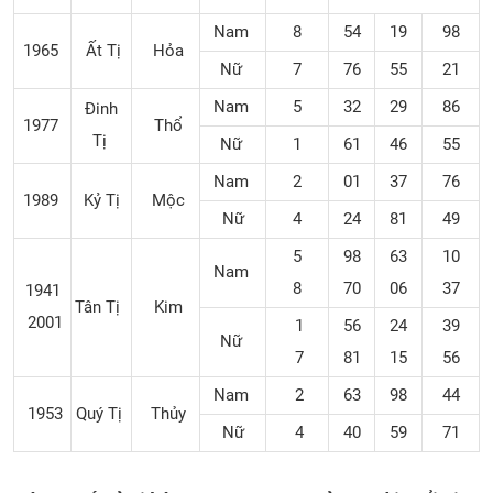
Nam
8
54
19
98
1965
Ất Tị
Hỏa
Nữ
7
76
55
21
Nam
5
32
29
86
Đinh
1977
Thổ
Tị
Nữ
1
61
46
55
Nam
2
01
37
76
1989
Kỷ Tị
Mộc
Nữ
4
24
81
49
5
98
63
10
Nam
8
70
06
37
1941
Tân Tị
Kim
2001
1
56
24
39
Nữ
7
81
15
56
Nam
2
63
98
44
1953
Quý Tị
Thủy
Nữ
4
40
59
71