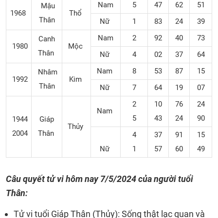
Nam
5
47
62
51
Mậu
1968
Thổ
Thân
Nữ
1
83
24
39
Nam
2
92
40
73
Canh
1980
Mộc
Thân
Nữ
4
02
37
64
Nam
8
53
87
15
Nhâm
1992
Kim
Thân
Nữ
7
64
19
07
2
10
76
24
Nam
5
43
24
90
1944
Giáp
Thủy
2004
Thân
4
37
91
15
Nữ
1
57
60
49
Câu quyết tử vi hôm nay
7/5/2024
của người tuổi
Thân:
Tử vi tuổi Giáp Thân (Thủy): Sống thật lạc quan và