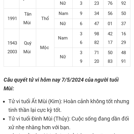
Nữ
3
23
76
92
Nam
9
34
56
50
Tân
1991
Thổ
Mùi
Nữ
6
47
01
37
3
98
42
16
Nam
6
82
17
29
1943
Quý
Mộc
2003
Mùi
3
71
50
48
Nữ
9
20
83
91
Câu quyết tử vi hôm nay
7/5/2024
của người tuổi
Mùi:
Tử vi tuổi Ất Mùi (Kim): Hoàn cảnh không tốt nhưng
tinh thần lại cực kỳ tốt.
Tử vi tuổi Đinh Mùi (Thủy): Cuộc sống đang dần đối
xử nhẹ nhàng hơn với bạn.