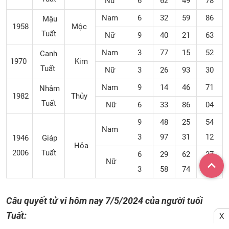
Nữ
6
62
49
78
Nam
6
32
59
86
Mậu
1958
Mộc
Tuất
Nữ
9
40
21
63
Nam
3
77
15
52
Canh
1970
Kim
Tuất
Nữ
3
26
93
30
Nam
9
14
46
71
Nhâm
1982
Thủy
Tuất
Nữ
6
33
86
04
9
48
25
54
Nam
3
97
31
12
1946
Giáp
Hỏa
2006
Tuất
6
29
62
37
Nữ
3
58
74
40
Câu quyết tử vi hôm nay
7/5/2024
của người tuổi
Tuất:
X