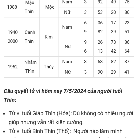
Nam
3
92
49
75
Mậu
1988
Mộc
Thìn
Nữ
3
53
20
86
6
06
17
23
Nam
9
82
39
51
1940
Canh
Kim
2000
Thìn
9
26
73
86
Nữ
6
13
42
64
Nam
3
58
82
37
Nhâm
1952
Thủy
Thìn
Nữ
3
90
29
41
Câu quyết tử vi hôm nay
7/5/2024
của người tuổi
Thìn:
Tử vi tuổi Giáp Thìn (Hỏa): Dù không có nhiều người
giúp nhưng vẫn rất kiên cường.
Tử vi tuổi Bính Thìn (Thổ): Người nào làm mình