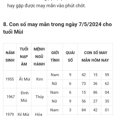
hay gặp được may mắn vào phút chót.
8. Con số may mắn trong ngày 7/5/2024 cho
tuổi Mùi
TUỔI
MỆNH
NĂM
GIỚI
QUÁI
CON SỐ MAY
NẠP
NGŨ
SINH
TÍNH
SỐ
MẮN
HÔM NAY
ÂM
HÀNH
Nam
9
42
15
59
1955
Ất Mùi
Kim
Nữ
6
73
36
62
Nam
6
15
86
04
Đinh
1967
Thủy
Mùi
Nữ
9
56
27
35
Nam
3
84
42
01
1979
Kỷ Mùi
Hỏa