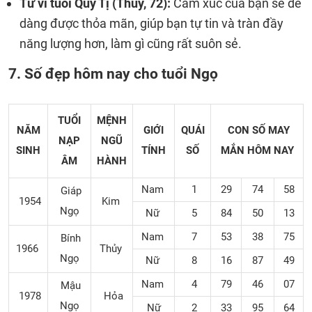
Tử vi tuổi Quý Tị (Thủy, 72):
Cảm xúc của bạn sẽ dễ
dàng được thỏa mãn, giúp bạn tự tin và tràn đầy
năng lượng hơn, làm gì cũng rất suôn sẻ.
7. Số đẹp hôm nay cho tuổi Ngọ
TUỔI
MỆNH
NĂM
GIỚI
QUÁI
CON SỐ MAY
NẠP
NGŨ
SINH
TÍNH
SỐ
MẮN
HÔM NAY
ÂM
HÀNH
Nam
1
29
74
58
Giáp
1954
Kim
Ngọ
Nữ
5
84
50
13
Nam
7
53
38
75
Bính
1966
Thủy
Ngọ
Nữ
8
16
87
49
Nam
4
79
46
07
Mậu
1978
Hỏa
Ngọ
Nữ
2
33
95
64