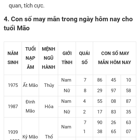
quan, tích cực.
4. Con số may mắn trong ngày hôm nay cho
tuổi Mão
TUỔI
MỆNH
NĂM
GIỚI
QUÁI
CON SỐ MAY
NẠP
NGŨ
SINH
TÍNH
SỐ
MẮN
HÔM NAY
ÂM
HÀNH
Nam
7
86
45
10
1975
Ất Mão
Thủy
Nữ
8
29
97
58
Nam
4
55
08
87
Đinh
1987
Hỏa
Mão
Nữ
2
17
83
35
7
90
26
63
Nam
1
38
65
07
1939
Kỷ Mão
Thổ