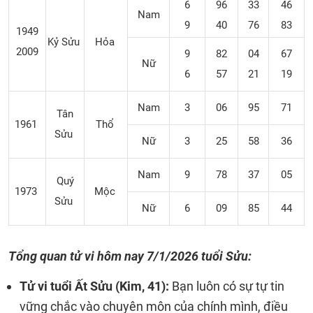
6
96
33
46
Nam
9
40
76
83
1949
Kỷ Sửu
Hỏa
2009
9
82
04
67
Nữ
6
57
21
19
Nam
3
06
95
71
Tân
1961
Thổ
Sửu
Nữ
3
25
58
36
Nam
9
78
37
05
Quý
1973
Mộc
Sửu
Nữ
6
09
85
44
Tổng quan tử vi hôm nay
7/1/2026 tuổi Sửu:
Tử vi tuổi Ất Sửu (Kim, 41):
Bạn luôn có sự tự tin
vững chắc vào chuyên môn của chính mình, điều