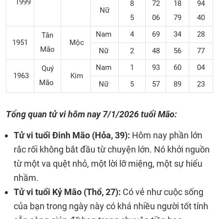
1999
8
72
18
94
Nữ
5
06
79
40
Nam
4
69
34
28
Tân
1951
Mộc
Mão
Nữ
2
48
56
77
Nam
1
93
60
04
Quý
1963
Kim
Mão
Nữ
5
57
89
23
Tổng quan tử vi hôm nay
7/1/2026 tuổi Mão:
Tử vi tuổi Đinh Mão (Hỏa, 39):
Hôm nay phần lớn
rắc rối không bắt đầu từ chuyện lớn. Nó khởi nguồn
từ một va quệt nhỏ, một lời lỡ miệng, một sự hiểu
nhầm.
Tử vi tuổi Kỷ Mão (Thổ, 27):
Có vẻ như cuộc sống
của bạn trong ngày này có khá nhiều người tốt tính