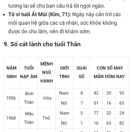
tương lai sẽ cho bạn câu trả lời ngọt ngào.
Tử vi tuổi Ất Mùi (Kim, 71):
Ngày này cản trở các
mối quan hệ giữa các cá nhân, sức khỏe không
được ổn cho lăm, nên đi khám sớm.
9. Số cát lành cho tuổi Thân
MỆNH
NĂM
TUỔI
GIỚI
QUÁI
CON SỐ MAY
NGŨ
SINH
NẠP ÂM
TÍNH
SỐ
MẮN
HÔM NAY
HÀNH
Nam
8
42
29
93
Bính
1956
Hỏa
Thân
Nữ
7
01
16
65
Nam
5
77
32
24
Mậu
1968
Thổ
Thân
Nữ
1
16
63
82