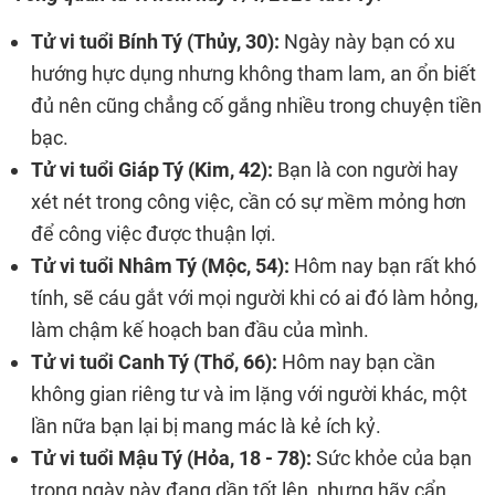
Tử vi tuổi Bính Tý (Thủy, 30):
Ngày này bạn có xu
hướng hực dụng nhưng không tham lam, an ổn biết
đủ nên cũng chẳng cố gắng nhiều trong chuyện tiền
bạc.
Tử vi tuổi Giáp Tý (Kim, 42):
Bạn là con người hay
xét nét trong công việc, cần có sự mềm mỏng hơn
để công việc được thuận lợi.
Tử vi tuổi Nhâm Tý (Mộc, 54):
Hôm nay bạn rất khó
tính, sẽ cáu gắt với mọi người khi có ai đó làm hỏng,
làm chậm kế hoạch ban đầu của mình.
Tử vi tuổi Canh Tý (Thổ, 66):
Hôm nay bạn cần
không gian riêng tư và im lặng với người khác, một
lần nữa bạn lại bị mang mác là kẻ ích kỷ.
Tử vi tuổi Mậu Tý (Hỏa, 18 - 78):
Sức khỏe của bạn
trong ngày này đang dần tốt lên, nhưng hãy cẩn