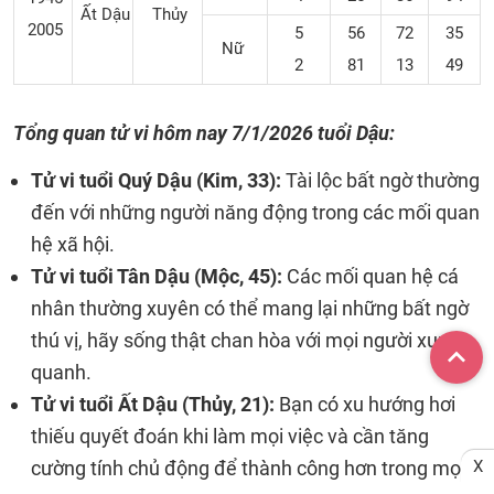
Ất Dậu
Thủy
2005
5
56
72
35
Nữ
2
81
13
49
Tổng quan tử vi hôm nay
7/1/2026 tuổi Dậu:
Tử vi tuổi Quý Dậu (Kim, 33):
Tài lộc bất ngờ thường
đến với những người năng động trong các mối quan
hệ xã hội.
Tử vi tuổi Tân Dậu (Mộc, 45):
Các mối quan hệ cá
nhân thường xuyên có thể mang lại những bất ngờ
thú vị, hãy sống thật chan hòa với mọi người xung
quanh.
Tử vi tuổi Ất Dậu (Thủy, 21):
Bạn có xu hướng hơi
thiếu quyết đoán khi làm mọi việc và cần tăng
cường tính chủ động để thành công hơn trong mọi
X