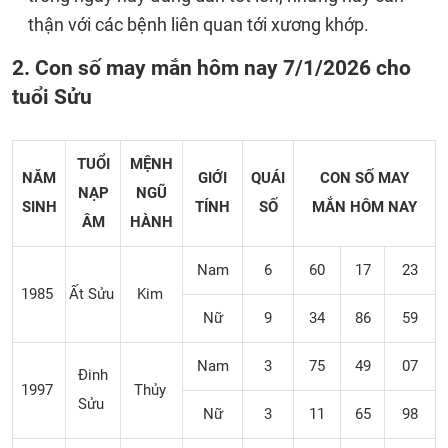
thận với các bệnh liên quan tới xương khớp.
2. Con số may mắn hôm nay 7/1/2026 cho
tuổi Sửu
TUỔI
MỆNH
NĂM
GIỚI
QUÁI
CON SỐ MAY
NẠP
NGŨ
SINH
TÍNH
SỐ
MẮN
HÔM NAY
ÂM
HÀNH
Nam
6
60
17
23
1985
Ất Sửu
Kim
Nữ
9
34
86
59
Nam
3
75
49
07
Đinh
1997
Thủy
Sửu
Nữ
3
11
65
98