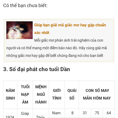
Có thể bạn chưa biết:
Giúp bạn giải mã giấc mơ hay gặp chuẩn
xác nhất
Mỗi giấc mơ phản ánh trải nghiệm của con
người và có thể mang một điềm báo nào đó. Hãy cùng giải mã
những giấc mơ hay gặp để biết chúng đang nói cho bạn biết
3. Số đại phát cho tuổi Dần
TUỔI
MỆNH
NĂM
GIỚI
QUÁI
CON SỐ MAY
NẠP
NGŨ
SINH
TÍNH
SỐ
MẮN
HÔM NAY
ÂM
HÀNH
Nam
8
31
75
64
Giáp
1974
Thủy