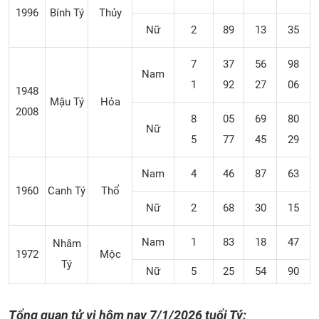
1996
Bính Tý
Thủy
Nữ
2
89
13
35
7
37
56
98
Nam
1
92
27
06
1948
Mậu Tý
Hỏa
2008
8
05
69
80
Nữ
5
77
45
29
Nam
4
46
87
63
1960
Canh Tý
Thổ
Nữ
2
68
30
15
Nam
1
83
18
47
Nhâm
1972
Mộc
Tý
Nữ
5
25
54
90
Tổng quan tử vi hôm nay
7/1/2026 tuổi Tý: