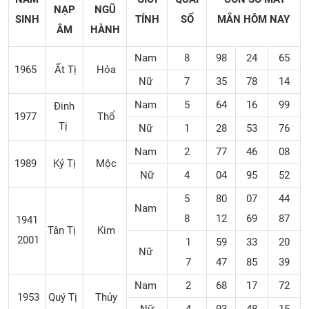
NẠP
NGŨ
SINH
TÍNH
SỐ
MẮN
HÔM NAY
ÂM
HÀNH
Nam
8
98
24
65
1965
Ất Tị
Hỏa
Nữ
7
35
78
14
Nam
5
64
16
99
Đinh
1977
Thổ
Tị
Nữ
1
28
53
76
Nam
2
77
46
08
1989
Kỷ Tị
Mộc
Nữ
4
04
95
52
5
80
07
44
Nam
8
12
69
87
1941
Tân Tị
Kim
2001
1
59
33
20
Nữ
7
47
85
39
Nam
2
68
17
72
1953
Quý Tị
Thủy