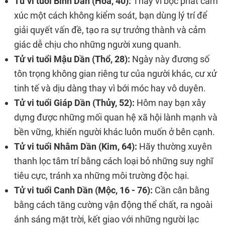
Tử vi tuổi Bính Dần (Hỏa, 40):
Thay vì bộc phát cảm
xúc một cách không kiểm soát, bạn dùng lý trí để
giải quyết vấn đề, tạo ra sự trưởng thành và cảm
giác dễ chịu cho những người xung quanh.
Tử vi tuổi Mậu Dần (Thổ, 28):
Ngày này đương số
tôn trọng không gian riêng tư của người khác, cư xử
tinh tế và dịu dàng thay vì bới móc hay vô duyên.
Tử vi tuổi Giáp Dần (Thủy, 52):
Hôm nay bạn xây
dựng được những mối quan hệ xã hội lành mạnh và
bền vững, khiến người khác luôn muốn ở bên cạnh.
Tử vi tuổi Nhâm Dần (Kim, 64):
Hãy thường xuyên
thanh lọc tâm trí bằng cách loại bỏ những suy nghĩ
tiêu cực, tránh xa những môi trường độc hại.
Tử vi tuổi Canh Dần (Mộc, 16 - 76):
Cần cân bằng
bằng cách tăng cường vận động thể chất, ra ngoài
ánh sáng mặt trời, kết giao với những người lạc