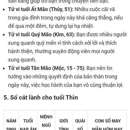
sẵn sàng giúp đỡ bạn trong chuyện tiền bạc.
Tử vi tuổi Ất Mão (Thủy, 51):
Nhiều cuộc cãi vã
trong gia đình trong ngày này khá căng thẳng, nếu
để qua một đêm, tự dưng lại hạ nhiệt.
Tử vi tuổi Quý Mão (Kim, 63):
Bạn được nhiều người
xung quanh quý mến vì tính cách xởi lởi và thích
hành thiện, thường xuyên động viên mọi người
xung quanh.
Tử vi tuổi Tân Mão (Mộc, 15 - 75)
: Bạn nên tin
tưởng vào những quyết định của bản thân trong
ngày này, việc học hành của bạn vô cùng thuận lợi.
5. Số cát lành cho tuổi Thìn
MỆNH
NĂM
TUỔI
GIỚI
QUÁI
CON SỐ MAY
NGŨ
SINH
NẠP ÂM
TÍNH
SỐ
MẮN
HÔM NAY