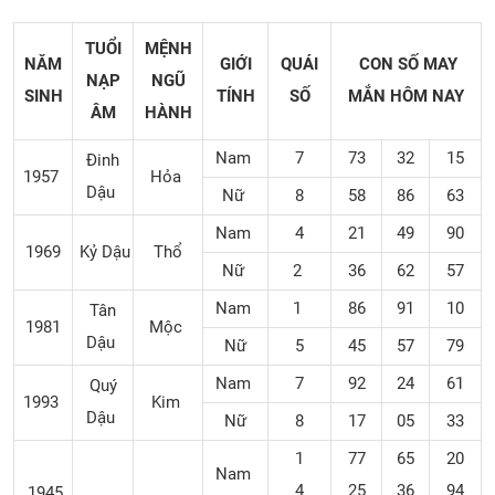
TUỔI
MỆNH
NĂM
GIỚI
QUÁI
CON SỐ MAY
NẠP
NGŨ
SINH
TÍNH
SỐ
MẮN
HÔM NAY
ÂM
HÀNH
Nam
7
73
32
15
Đinh
1957
Hỏa
Dậu
Nữ
8
58
86
63
Nam
4
21
49
90
1969
Kỷ Dậu
Thổ
Nữ
2
36
62
57
Nam
1
86
91
10
Tân
1981
Mộc
Dậu
Nữ
5
45
57
79
Nam
7
92
24
61
Quý
1993
Kim
Dậu
Nữ
8
17
05
33
1
77
65
20
Nam
4
25
36
94
1945