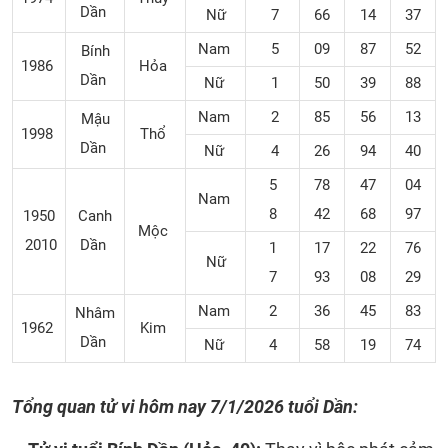
Dần
Nữ
7
66
14
37
Nam
5
09
87
52
Bính
1986
Hỏa
Dần
Nữ
1
50
39
88
Nam
2
85
56
13
Mậu
1998
Thổ
Dần
Nữ
4
26
94
40
5
78
47
04
Nam
8
42
68
97
1950
Canh
Mộc
2010
Dần
1
17
22
76
Nữ
7
93
08
29
Nam
2
36
45
83
Nhâm
1962
Kim
Dần
Nữ
4
58
19
74
Tổng quan tử vi hôm nay
7/1/2026 tuổi Dần: