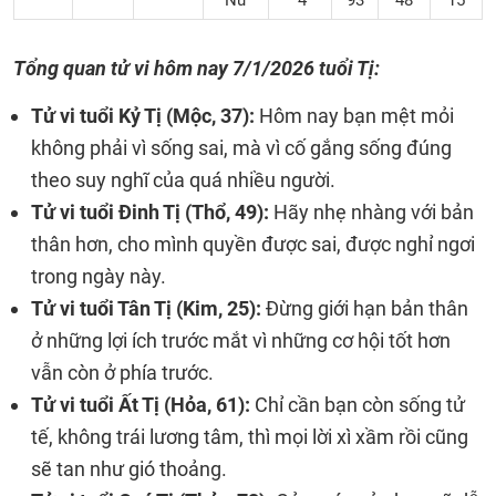
Nữ
4
93
48
15
Tổng quan tử vi hôm nay
7/1/2026
tuổi Tị:
Tử vi tuổi Kỷ Tị (Mộc, 37):
Hôm nay bạn mệt mỏi
không phải vì sống sai, mà vì cố gắng sống đúng
theo suy nghĩ của quá nhiều người.
Tử vi tuổi Đinh Tị (Thổ, 49):
Hãy nhẹ nhàng với bản
thân hơn, cho mình quyền được sai, được nghỉ ngơi
trong ngày này.
Tử vi tuổi Tân Tị (Kim, 25):
Đừng giới hạn bản thân
ở những lợi ích trước mắt vì những cơ hội tốt hơn
vẫn còn ở phía trước.
Tử vi tuổi Ất Tị (Hỏa, 61):
Chỉ cần bạn còn sống tử
tế, không trái lương tâm, thì mọi lời xì xầm rồi cũng
sẽ tan như gió thoảng.