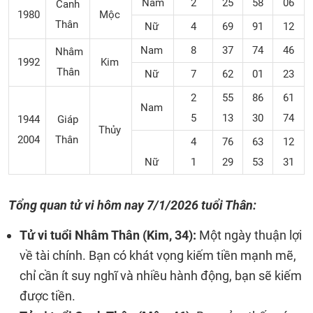
Nam
2
25
58
06
Canh
1980
Mộc
Thân
Nữ
4
69
91
12
Nam
8
37
74
46
Nhâm
1992
Kim
Thân
Nữ
7
62
01
23
2
55
86
61
Nam
5
13
30
74
1944
Giáp
Thủy
2004
Thân
4
76
63
12
Nữ
1
29
53
31
Tổng quan tử vi hôm nay
7/1/2026
tuổi Thân:
Tử vi tuổi Nhâm Thân (Kim, 34):
Một ngày thuận lợi
về tài chính. Bạn có khát vọng kiếm tiền mạnh mẽ,
chỉ cần ít suy nghĩ và nhiều hành động, bạn sẽ kiếm
được tiền.