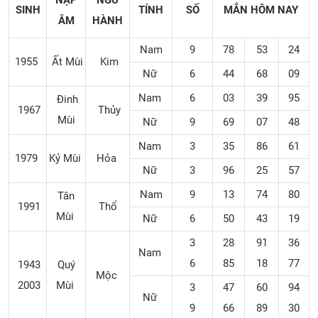
NẠP
NGŨ
SINH
TÍNH
SỐ
MẮN
HÔM NAY
ÂM
HÀNH
Nam
9
78
53
24
1955
Ất Mùi
Kim
Nữ
6
44
68
09
Nam
6
03
39
95
Đinh
1967
Thủy
Mùi
Nữ
9
69
07
48
Nam
3
35
86
61
1979
Kỷ Mùi
Hỏa
Nữ
3
96
25
57
Nam
9
13
74
80
Tân
1991
Thổ
Mùi
Nữ
6
50
43
19
3
28
91
36
Nam
6
85
18
77
1943
Quý
Mộc
2003
Mùi
3
47
60
94
Nữ
9
66
89
30