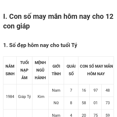
I. Con số may mắn hôm nay cho 12
con giáp
1. Số đẹp hôm nay cho tuổi Tý
TUỔI
MỆNH
NĂM
GIỚI
QUÁI
CON SỐ MAY MẮN
NẠP
NGŨ
SINH
TÍNH
SỐ
HÔM NAY
ÂM
HÀNH
Nam
7
16
97
48
1984
Giáp Tý
Kim
Nữ
8
58
01
73
Nam
4
20
75
59