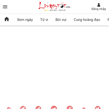
Đăng nhập
Xem ngày
Tử vi
Bói vui
Cung hoàng đạo