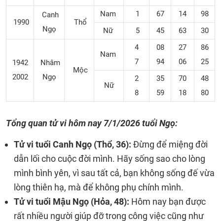
Nam
1
67
14
98
Canh
1990
Thổ
Ngọ
Nữ
5
45
63
30
4
08
27
86
Nam
7
94
06
25
1942
Nhâm
Mộc
2002
Ngọ
2
35
70
48
Nữ
8
59
18
80
Tổng quan tử vi hôm nay
7/1/2026 tuổi Ngọ:
Tử vi tuổi Canh Ngọ (Thổ, 36):
Đừng để miệng đời
dẫn lối cho cuộc đời mình. Hãy sống sao cho lòng
mình bình yên, vì sau tất cả, bạn không sống đế vừa
lòng thiên hạ, mà để không phụ chính mình.
Tử vi tuổi Mậu Ngọ (Hỏa, 48):
Hôm nay bạn được
rất nhiều người giúp đỡ trong công việc cũng như