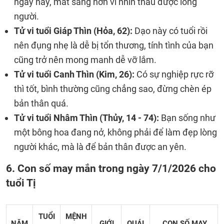
ngày này, mắt sáng hơn vì nhìn thấu được lòng
người.
Tử vi tuổi Giáp Thìn (Hỏa, 62):
Dạo này có tuổi rồi
nên đụng nhẹ là dễ bị tổn thương, tính tình của bạn
cũng trở nên mong manh dễ vỡ lắm.
Tử vi tuổi Canh Thìn (Kim, 26):
Có sự nghiệp rực rỡ
thì tốt, bình thường cũng chẳng sao, đừng chèn ép
bản thân quá.
Tử vi tuổi Nhâm Thìn (Thủy, 14 - 74):
Bạn sống như
một bông hoa đang nở, không phải để làm đẹp lòng
người khác, mà là để bản thân được an yên.
6. Con số may mắn trong ngày 7/1/2026 cho
tuổi Tị
TUỔI
MỆNH
NĂM
GIỚI
QUÁI
CON SỐ MAY