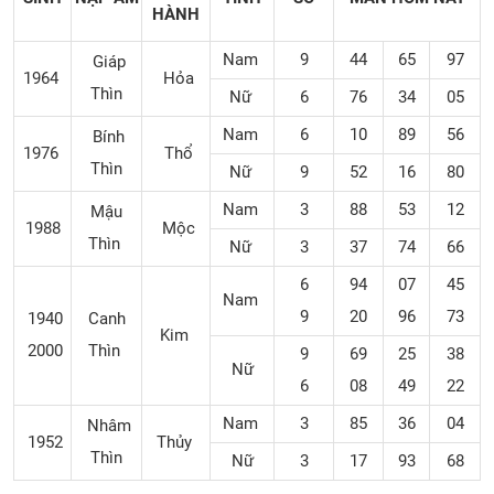
HÀNH
Nam
9
44
65
97
Giáp
1964
Hỏa
Thìn
Nữ
6
76
34
05
Nam
6
10
89
56
Bính
1976
Thổ
Thìn
Nữ
9
52
16
80
Nam
3
88
53
12
Mậu
1988
Mộc
Thìn
Nữ
3
37
74
66
6
94
07
45
Nam
9
20
96
73
1940
Canh
Kim
2000
Thìn
9
69
25
38
Nữ
6
08
49
22
Nam
3
85
36
04
Nhâm
1952
Thủy
Thìn
Nữ
3
17
93
68