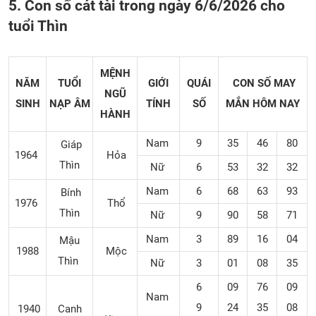
5. Con số cát tài trong ngày 6/6/2026 cho
tuổi Thìn
MỆNH
NĂM
TUỔI
GIỚI
QUÁI
CON SỐ MAY
NGŨ
SINH
NẠP ÂM
TÍNH
SỐ
MẮN
HÔM NAY
HÀNH
Nam
9
35
46
80
Giáp
1964
Hỏa
Thìn
Nữ
6
53
32
32
Nam
6
68
63
93
Bính
1976
Thổ
Thìn
Nữ
9
90
58
71
Nam
3
89
16
04
Mậu
1988
Mộc
Thìn
Nữ
3
01
08
35
6
09
76
09
Nam
9
24
35
08
1940
Canh