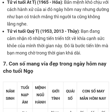
Tử vi tuổi Ất Tị (1965 - Hỏa)
: Bản mệnh khó chịu với
cách hành xử của ai đó ngày hôm nay nhưng dường
như bạn có trách mắng thì người ta cũng không
lắng nghe.
Tử vi tuổi Quý Tị (1953, 2013 - Thủy)
: Bạn đang
cảm nhận rõ những tiến triển tốt về khía cạnh sức
khỏe của mình thời gian này. Đó là bước tiến lớn mà
bạn mong chờ trong thời gian khá dài.
7. Con số mang vía đẹp trong ngày hôm nay
cho tuổi Ngọ
TUỔI
MỆNH
NĂM
GIỚI
QUÁI
CON SỐ MAY
NẠP
NGŨ
SINH
TÍNH
SỐ
MẮN
HÔM NAY
ÂM
HÀNH