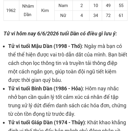
Nam
2
10
49
55
Nhâm
1962
Kim
Dần
Nữ
4
34
72
61
Tử vi hôm nay 6/6/2026 tuổi Dần có điều gì lưu ý:
Tử vi tuổi Mậu Dần (1998 - Thổ)
: Ngày mà bạn có
thể thể hiện được vai trò dẫn dắt của mình. Bạn biết
cách chọn lọc thông tin và truyền tải thông điệp
một cách ngắn gọn, giúp toàn đội ngũ tiết kiệm
được thời gian quý báu.
Tử vi tuổi Bính Dần (1986 - Hỏa)
: Hôm nay nhắc
nhở bạn cần quản lý tốt cảm xúc cá nhân để tập
trung xử lý dứt điểm danh sách các hóa đơn, chứng
từ còn tồn đọng từ trước đây.
Tử vi tuổi Giáp Dần (1974 - Thủy)
: Khát khao khẳng
định vị thế thúc đẩy bản mệnh chủ động nhận về