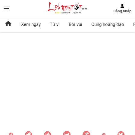
Đăng nhập
Xem ngày
Tử vi
Bói vui
Cung hoàng đạo