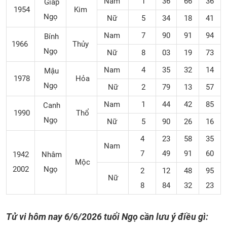
Nam
1
36
66
36
Giáp
1954
Kim
Ngọ
Nữ
5
34
18
41
Nam
7
90
91
94
Bính
1966
Thủy
Ngọ
Nữ
8
03
19
73
Nam
4
35
32
14
Mậu
1978
Hỏa
Ngọ
Nữ
2
79
13
57
Nam
1
44
42
85
Canh
1990
Thổ
Ngọ
Nữ
5
90
26
16
4
23
58
35
Nam
7
49
91
60
1942
Nhâm
Mộc
2002
Ngọ
2
12
48
95
Nữ
8
84
32
23
Tử vi hôm nay 6/6/2026 tuổi Ngọ cần lưu ý điều gì: