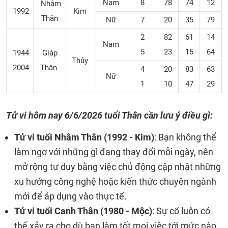
Nam
8
78
74
12
Nhâm
1992
Kim
Thân
Nữ
7
20
35
79
2
82
61
14
Nam
5
23
15
64
1944
Giáp
Thủy
2004
Thân
4
20
83
63
Nữ
1
10
47
29
Tử vi hôm nay 6/6/2026 tuổi Thân cần lưu ý điều gì:
Tử vi tuổi Nhâm Thân (1992 - Kim)
: Bạn không thể
làm ngơ với những gì đang thay đổi mỗi ngày, nên
mở rộng tư duy bằng việc chủ động cập nhật những
xu hướng công nghệ hoặc kiến thức chuyên ngành
mới để áp dụng vào thực tế.
Tử vi tuổi Canh Thân (1980 - Mộc)
: Sự cố luôn có
thể xảy ra cho dù bạn làm tốt mọi việc tới mức nào.