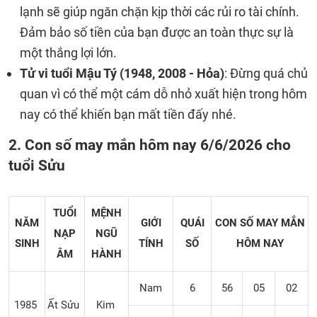
lạnh sẽ giúp ngăn chặn kịp thời các rủi ro tài chính.
Đảm bảo số tiền của bạn được an toàn thực sự là
một thắng lợi lớn.
Tử vi tuổi Mậu Tý (1948, 2008 - Hỏa)
: Đừng quá chủ
quan vì có thể một cám dỗ nhỏ xuất hiện trong hôm
nay có thể khiến bạn mất tiền đấy nhé.
2. Con số may mắn hôm nay 6/6/2026 cho
tuổi Sửu
TUỔI
MỆNH
NĂM
GIỚI
QUÁI
CON SỐ MAY MẮN
NẠP
NGŨ
SINH
TÍNH
SỐ
HÔM NAY
ÂM
HÀNH
Nam
6
56
05
02
1985
Ất Sửu
Kim