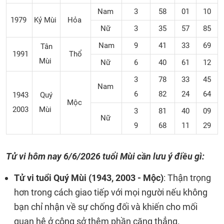
Nam
3
58
01
10
1979
Kỷ Mùi
Hỏa
Nữ
3
35
57
85
Nam
9
41
33
69
Tân
1991
Thổ
Mùi
Nữ
6
40
61
12
3
78
33
45
Nam
6
82
24
64
1943
Quý
Mộc
2003
Mùi
3
81
40
09
Nữ
9
68
11
29
Tử vi hôm nay 6/6/2026 tuổi Mùi cần lưu ý điều gì:
Tử vi tuổi Quý Mùi (1943, 2003 - Mộc)
: Thận trọng
hơn trong cách giao tiếp với mọi người nếu không
bạn chỉ nhận về sự chống đối và khiến cho mối
quan hệ ở công sở thêm phần căng thẳng.