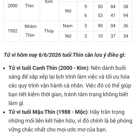
Kim
2000
Thìn
9
50
84
38
Nữ
6
53
41
94
Nam
3
90
04
36
Nhâm
1952
Thủy
Thìn
Nữ
3
10
37
34
Tử vi hôm nay 6/6/2026 tuổi Thìn cần lưu ý điều gì:
Tử vi tuổi Canh Thìn (2000 - Kim)
: Nên dành buổi
sáng để sắp xếp lại lịch trình làm việc và tối ưu hóa
các quy trình vận hành cá nhân. Việc đó có thể giúp
bạn tiết kiệm thời gian, tránh tâm trạng không biết
làm gì.
Tử vi tuổi Mậu Thìn (1988 - Mộc)
: Hãy trân trọng
những mối liên kết hiện hữu, vì đó chính là bệ phóng
vững chắc nhất cho mọi ước mơ của bạn.