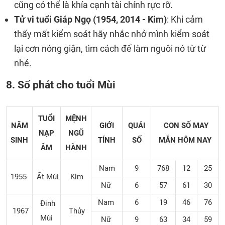
cũng có thể là khía cạnh tài chính rực rỡ.
Tử vi tuổi Giáp Ngọ (1954, 2014 - Kim)
: Khi cảm
thấy mất kiểm soát hãy nhắc nhở mình kiểm soát
lại cơn nóng giận, tìm cách để làm nguôi nó từ từ
nhé.
8. Số phát cho tuổi Mùi
TUỔI
MỆNH
NĂM
GIỚI
QUÁI
CON SỐ MAY
NẠP
NGŨ
SINH
TÍNH
SỐ
MẮN
HÔM NAY
ÂM
HÀNH
Nam
9
768
12
25
1955
Ất Mùi
Kim
Nữ
6
57
61
30
Nam
6
19
46
76
Đinh
1967
Thủy
Mùi
Nữ
9
63
34
59