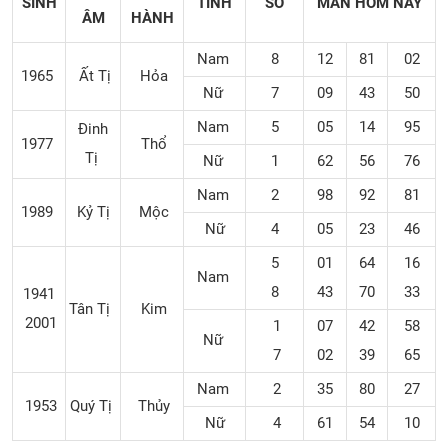
SINH
TÍNH
SỐ
MẮN
HÔM NAY
ÂM
HÀNH
Nam
8
12
81
02
1965
Ất Tị
Hỏa
Nữ
7
09
43
50
Nam
5
05
14
95
Đinh
1977
Thổ
Tị
Nữ
1
62
56
76
Nam
2
98
92
81
1989
Kỷ Tị
Mộc
Nữ
4
05
23
46
5
01
64
16
Nam
8
43
70
33
1941
Tân Tị
Kim
2001
1
07
42
58
Nữ
7
02
39
65
Nam
2
35
80
27
1953
Quý Tị
Thủy
Nữ
4
61
54
10