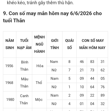
khéo kéo, tránh gây thêm thù hận.
9. Con số may mắn hôm nay 6/6/2026 cho
tuổi Thân
MỆNH
NĂM
TUỔI
GIỚI
QUÁI
CON SỐ MAY
NGŨ
SINH
NẠP ÂM
TÍNH
SỐ
MẮN
HÔM NAY
HÀNH
Nam
8
46
83
31
Bính
1956
Hỏa
Thân
Nữ
7
21
73
62
Nam
5
09
44
05
Mậu
1968
Thổ
Thân
Nữ
1
10
64
76
Nam
2
09
22
89
Canh
1980
Mộc
Thân
Nữ
4
01
04
32