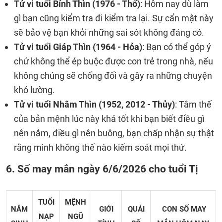
Tử vi tuổi Bính Thìn (1976 - Thổ)
: Hôm nay dù làm
gì bạn cũng kiểm tra đi kiểm tra lại. Sự cẩn mật này
sẽ bảo vệ bạn khỏi những sai sót không đáng có.
Tử vi tuổi Giáp Thìn (1964 - Hỏa)
: Bạn có thể góp ý
chứ không thể ép buộc được con trẻ trong nhà, nếu
không chúng sẽ chống đối và gây ra những chuyện
khó lường.
Tử vi tuổi Nhâm Thìn (1952, 2012 - Thủy)
: Tâm thế
của bản mệnh lúc này khá tốt khi bạn biết điều gì
nên nắm, điều gì nên buông, bạn chấp nhận sự thật
rằng mình không thể nào kiểm soát mọi thứ.
6. Số may mắn ngày 6/6/2026 cho tuổi Tị
TUỔI
MỆNH
NĂM
GIỚI
QUÁI
CON SỐ MAY
NẠP
NGŨ