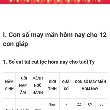
I. Con số may mắn hôm nay cho 12
con giáp
1. Số cát tài cát lộc hôm nay cho tuổi Tý
TUỔI
MỆNH
NĂM
GIỚI
QUÁI
CON SỐ MAY MẮN
NẠP
NGŨ
SINH
TÍNH
SỐ
HÔM NAY
ÂM
HÀNH
Nam
7
22
09
60