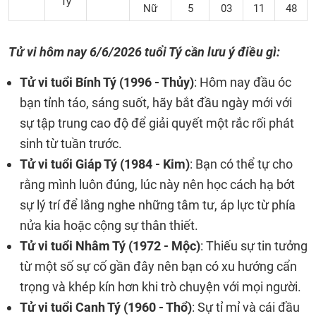
Tý
Nữ
5
03
11
48
Tử vi hôm nay 6/6/2026 tuổi Tý cần lưu ý điều gì:
Tử vi tuổi Bính Tý (1996 - Thủy)
: Hôm nay đầu óc
bạn tỉnh táo, sáng suốt, hãy bắt đầu ngày mới với
sự tập trung cao độ để giải quyết một rắc rối phát
sinh từ tuần trước.
Tử vi tuổi Giáp Tý (1984 - Kim)
: Bạn có thể tự cho
rằng mình luôn đúng, lúc này nên học cách hạ bớt
sự lý trí để lắng nghe những tâm tư, áp lực từ phía
nửa kia hoặc cộng sự thân thiết.
Tử vi tuổi Nhâm Tý (1972 - Mộc)
: Thiếu sự tin tưởng
từ một số sự cố gần đây nên bạn có xu hướng cẩn
trọng và khép kín hơn khi trò chuyện với mọi người.
Tử vi tuổi Canh Tý (1960 - Thổ)
: Sự tỉ mỉ và cái đầu