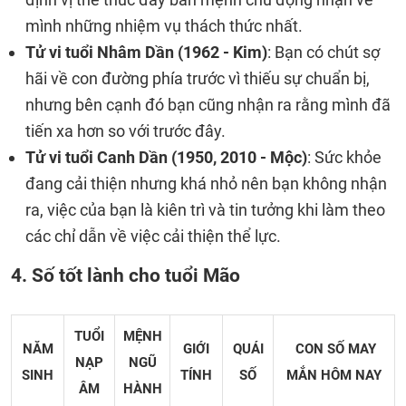
mình những nhiệm vụ thách thức nhất.
Tử vi tuổi Nhâm Dần (1962 - Kim)
: Bạn có chút sợ
hãi về con đường phía trước vì thiếu sự chuẩn bị,
nhưng bên cạnh đó bạn cũng nhận ra rằng mình đã
tiến xa hơn so với trước đây.
Tử vi tuổi Canh Dần (1950, 2010 - Mộc)
: Sức khỏe
đang cải thiện nhưng khá nhỏ nên bạn không nhận
ra, việc của bạn là kiên trì và tin tưởng khi làm theo
các chỉ dẫn về việc cải thiện thể lực.
4. Số tốt lành cho tuổi Mão
TUỔI
MỆNH
NĂM
GIỚI
QUÁI
CON SỐ MAY
NẠP
NGŨ
SINH
TÍNH
SỐ
MẮN
HÔM NAY
ÂM
HÀNH