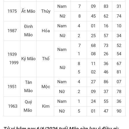
Nam
7
09
83
31
1975
Ất Mão
Thủy
Nữ
8
45
62
74
Nam
4
01
16
10
Đinh
1987
Hỏa
Mão
Nữ
2
25
57
34
7
68
73
52
Nam
1
08
26
54
1939
Kỷ Mão
Thổ
1999
8
11
36
67
Nữ
5
02
46
81
Nam
4
27
86
07
Tân
1951
Mộc
Mão
Nữ
2
09
37
78
Nam
1
24
55
36
Quý
1963
Kim
Mão
Nữ
5
01
47
90
Tử vi hôm nay 6/6/2026 tuổi Mão cần lưu ý điều gì: