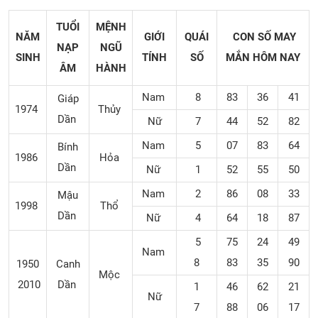
TUỔI
MỆNH
NĂM
GIỚI
QUÁI
CON SỐ MAY
NẠP
NGŨ
SINH
TÍNH
SỐ
MẮN
HÔM NAY
ÂM
HÀNH
Nam
8
83
36
41
Giáp
1974
Thủy
Dần
Nữ
7
44
52
82
Nam
5
07
83
64
Bính
1986
Hỏa
Dần
Nữ
1
52
55
50
Nam
2
86
08
33
Mậu
1998
Thổ
Dần
Nữ
4
64
18
87
5
75
24
49
Nam
8
83
35
90
1950
Canh
Mộc
2010
Dần
1
46
62
21
Nữ
7
88
06
17