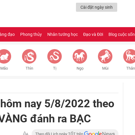
Cài đặt ngày sinh
àng đạo
Phong thủy
Nhân tướng học
Đạo và Đời
Blog cuộc số
Mão
Thìn
Tị
Ngọ
Mùi
Thân
hôm nay 5/8/2022 theo
ố VÀNG đánh ra BẠC
Theo dõi Lịch ngày TỐT trên