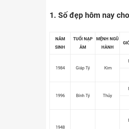
1. Số đẹp hôm nay cho
NĂM
TUỔI NẠP
MỆNH NGŨ
GI
SINH
ÂM
HÀNH
1984
Giáp Tý
Kim
1996
Bính Tý
Thủy
1948