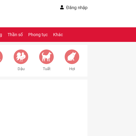
Đăng nhập
ng
Thần số
Phong tục
Khác
Dậu
Tuất
Hợi