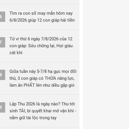
Tìm ra con số may mắn hôm nay
6
6/8/2026 giúp 12 con giáp hái tiền
Tử vi thứ 6 ngày 7/8/2026 của 12
7
con giáp: Sửu chững lại, Hợi giàu
cát khí
Giữa tuần này 5-7/8 hạ gục mọi đối
8
thủ, 3 con giáp có THỪA năng lực,
làm ăn PHẤT lên như diều gặp gió
Lập Thu 2026 là ngày nào? Thu tới
9
sinh TÀI, bí quyết khai mở vận khí -
nắm giữ tài lộc trong tay