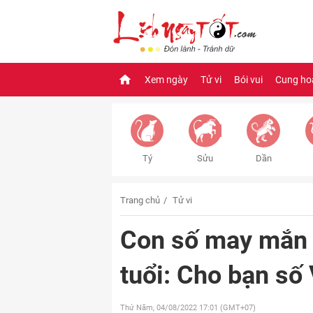
Xem ngày
Tử vi
Bói vui
Cung ho
Tý
Sửu
Dần
Trang chủ
Tử vi
Con số may mắn 
tuổi: Cho bạn s
Thứ Năm, 04/08/2022
17:01 (GMT+07)