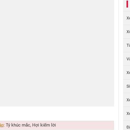
X
X
T
V
X
S
X
X
áp
: Tý khúc mắc, Hợi kiếm lời
Đ