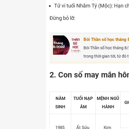
Tử vi tuổi Nhâm Tý (Mộc): Hạn c
Đừng bỏ lỡ:
Bói Thần số học tháng 
Bói Thần số học tháng 8/
trong thời gian tới, từ đó
2. Con số may mắn hôm
NĂM
TUỔI NẠP
MỆNH NGŨ
GI
SINH
ÂM
HÀNH
1985
Ất Sửu
Kim