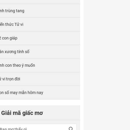
ính trùng tang
iến thức Tử vi
2 con giáp
ân xương tính số
inh con theo ý muốn
 vi trọn đời
on số may mắn hôm nay
Giải mã giấc mơ