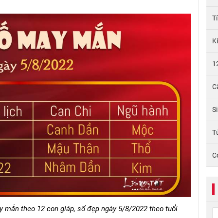
T
K
1
C
S
Tử
C
mắn theo 12 con giáp, số đẹp ngày 5/8/2022 theo tuổi