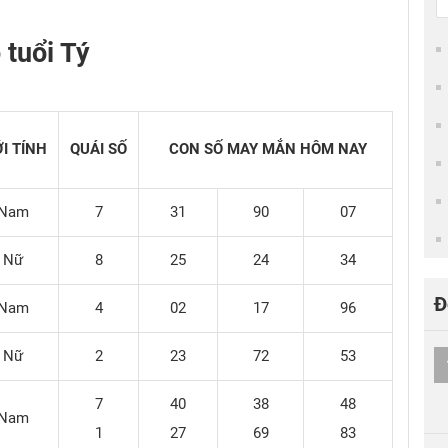
 tuổi Tý
ỚI TÍNH
QUÁI SỐ
CON SỐ MAY MẮN HÔM NAY
Nam
7
31
90
07
Nữ
8
25
24
34
Đ
Nam
4
02
17
96
Nữ
2
23
72
53
7
40
38
48
Nam
1
27
69
83