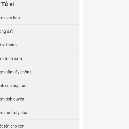
Tử vi
em sao hạn
ông đất
ử vi tháng
ận trình năm
em năm lấy chồng
inh con hợp tuổi
em tình duyên
em tuổi xây nhà
ặt tên cho con