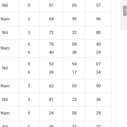
Nữ
9
01
05
57
Nam
3
64
95
96
Nữ
3
72
32
80
6
70
08
40
Nam
9
40
38
29
9
53
94
07
Nữ
6
39
17
24
Nam
3
62
03
90
Nữ
3
81
25
36
Nam
9
24
08
29
Nữ
6
56
33
10