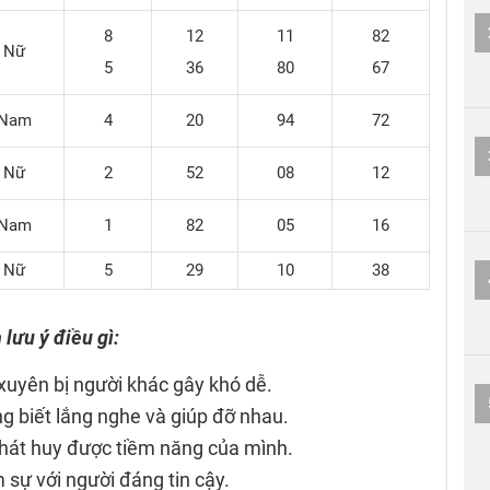
8
12
11
82
Nữ
5
36
80
67
Nam
4
20
94
72
Nữ
2
52
08
12
Nam
1
82
05
16
Nữ
5
29
10
38
 lưu ý điều gì:
 xuyên bị người khác gây khó dễ.
ng biết lắng nghe và giúp đỡ nhau.
phát huy được tiềm năng của mình.
 sự với người đáng tin cậy.