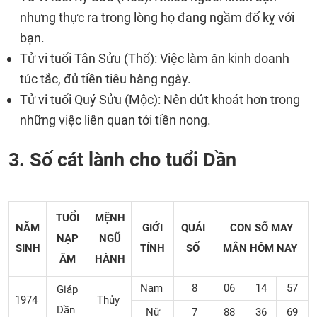
nhưng thực ra trong lòng họ đang ngầm đố kỵ với
bạn.
Tử vi tuổi Tân Sửu (Thổ): Việc làm ăn kinh doanh
túc tắc, đủ tiền tiêu hàng ngày.
Tử vi tuổi Quý Sửu (Mộc): Nên dứt khoát hơn trong
những việc liên quan tới tiền nong.
3. Số cát lành cho tuổi Dần
TUỔI
MỆNH
NĂM
GIỚI
QUÁI
CON SỐ MAY
NẠP
NGŨ
SINH
TÍNH
SỐ
MẮN
HÔM NAY
ÂM
HÀNH
Nam
8
06
14
57
Giáp
1974
Thủy
Dần
Nữ
7
88
36
69