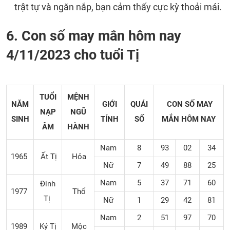
trật tự và ngăn nắp, bạn cảm thấy cực kỳ thoải mái.
6. Con số may mắn hôm nay
4/11/2023 cho tuổi Tị
TUỔI
MỆNH
NĂM
GIỚI
QUÁI
CON SỐ MAY
NẠP
NGŨ
SINH
TÍNH
SỐ
MẮN
HÔM NAY
ÂM
HÀNH
Nam
8
93
02
34
1965
Ất Tị
Hỏa
Nữ
7
49
88
25
Nam
5
37
71
60
Đinh
1977
Thổ
Tị
Nữ
1
29
42
81
Nam
2
51
97
70
1989
Kỷ Tị
Mộc