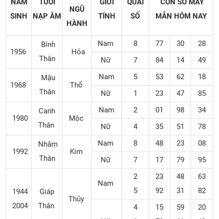
NĂM
TUỔI
GIỚI
QUÁI
CON SỐ MAY
NGŨ
SINH
NẠP ÂM
TÍNH
SỐ
MẮN
HÔM NAY
HÀNH
Nam
8
77
30
28
Bính
1956
Hỏa
Thân
Nữ
7
84
14
49
Nam
5
53
62
18
Mậu
1968
Thổ
Thân
Nữ
1
23
47
85
Nam
2
01
98
34
Canh
1980
Mộc
Thân
Nữ
4
35
51
78
Nam
8
48
23
08
Nhâm
1992
Kim
Thân
Nữ
7
17
79
95
2
23
48
63
Nam
5
92
31
82
1944
Giáp
Thủy
2004
Thân
4
15
59
20