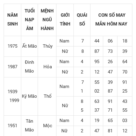
TUỔI
MỆNH
NĂM
GIỚI
QUÁI
CON SỐ MAY
NẠP
NGŨ
SINH
TÍNH
SỐ
MẮN
HÔM NAY
ÂM
HÀNH
Nam
7
44
06
18
1975
Ất Mão
Thủy
Nữ
8
87
73
39
Nam
4
95
26
64
Đinh
1987
Hỏa
Mão
Nữ
2
12
47
70
7
55
39
91
Nam
1
02
87
25
1939
Kỷ Mão
Thổ
1999
8
63
91
43
Nữ
5
37
71
55
Nam
4
19
65
03
Tân
1951
Mộc
Mão
Nữ
2
47
81
12