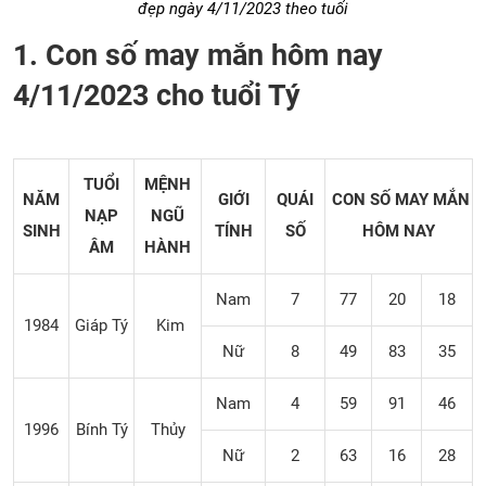
đẹp ngày 4/11/2023 theo tuổi
1. Con số may mắn hôm nay
4/11/2023 cho tuổi Tý
TUỔI
MỆNH
NĂM
GIỚI
QUÁI
CON SỐ MAY MẮN
NẠP
NGŨ
SINH
TÍNH
SỐ
HÔM NAY
ÂM
HÀNH
Nam
7
77
20
18
1984
Giáp Tý
Kim
Nữ
8
49
83
35
Nam
4
59
91
46
1996
Bính Tý
Thủy
Nữ
2
63
16
28