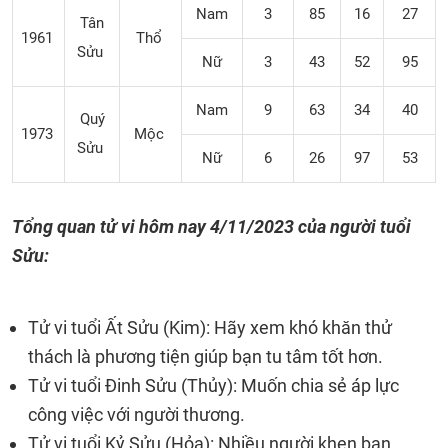
Nam
3
85
16
27
Tân
1961
Thổ
Sửu
Nữ
3
43
52
95
Nam
9
63
34
40
Quý
1973
Mộc
Sửu
Nữ
6
26
97
53
Tổng quan tử vi hôm nay
4/11/2023
của người tuổi
Sửu:
Tử vi tuổi Ất Sửu (Kim): Hãy xem khó khăn thử
thách là phương tiện giúp bạn tu tâm tốt hơn.
Tử vi tuổi Đinh Sửu (Thủy): Muốn chia sẻ áp lực
công việc với người thương.
Tử vi tuổi Kỷ Sửu (Hỏa): Nhiều người khen bạn