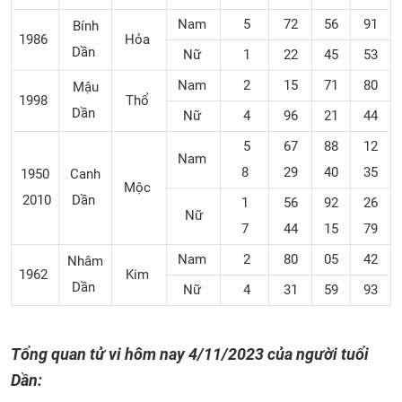
Nam
5
72
56
91
Bính
1986
Hỏa
Dần
Nữ
1
22
45
53
Nam
2
15
71
80
Mậu
1998
Thổ
Dần
Nữ
4
96
21
44
5
67
88
12
Nam
8
29
40
35
1950
Canh
Mộc
2010
Dần
1
56
92
26
Nữ
7
44
15
79
Nam
2
80
05
42
Nhâm
1962
Kim
Dần
Nữ
4
31
59
93
Tổng quan tử vi hôm nay
4/11/2023
của người tuổi
Dần: