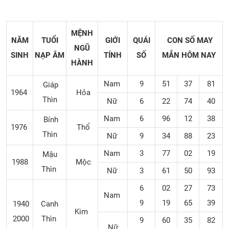
MỆNH
NĂM
TUỔI
GIỚI
QUÁI
CON SỐ MAY
NGŨ
SINH
NẠP ÂM
TÍNH
SỐ
MẮN
HÔM NAY
HÀNH
Nam
9
51
37
81
Giáp
1964
Hỏa
Thìn
Nữ
6
22
74
40
Nam
6
96
12
38
Bính
1976
Thổ
Thìn
Nữ
9
34
88
23
Nam
3
77
02
19
Mậu
1988
Mộc
Thìn
Nữ
3
61
50
93
6
02
27
73
Nam
9
19
65
39
1940
Canh
Kim
2000
Thìn
9
60
35
82
Nữ