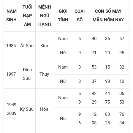
TUỔI
MỆNH
NĂM
GIỚI
QUÁI
CON SỐ MAY
NẠP
NGŨ
SINH
TÍNH
SỐ
MẮN
HÔM NAY
ÂM
HÀNH
Nam
6
40
36
67
1985
Ất Sửu
Kim
Nữ
9
71
29
95
Nam
3
53
15
82
Đinh
1997
Thủy
Sửu
Nữ
3
37
98
10
6
92
44
05
Nam
9
29
75
50
1949
Kỷ Sửu
Hỏa
2009
9
12
83
76
Nữ
6
08
25
34