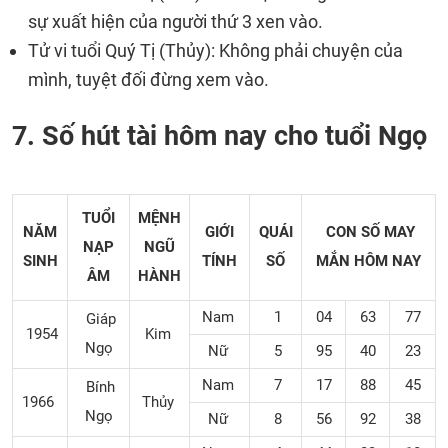
sự xuất hiện của người thứ 3 xen vào.
Tử vi tuổi Quý Tị (Thủy): Không phải chuyện của
mình, tuyệt đối đừng xem vào.
7. Số hút tài hôm nay cho tuổi Ngọ
TUỔI
MỆNH
NĂM
GIỚI
QUÁI
CON SỐ MAY
NẠP
NGŨ
SINH
TÍNH
SỐ
MẮN
HÔM NAY
ÂM
HÀNH
Nam
1
04
63
77
Giáp
1954
Kim
Ngọ
Nữ
5
95
40
23
Nam
7
17
88
45
Bính
1966
Thủy
Ngọ
Nữ
8
56
92
38