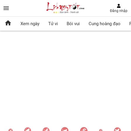
Đăng nhập
Xem ngày
Tử vi
Bói vui
Cung hoàng đạo