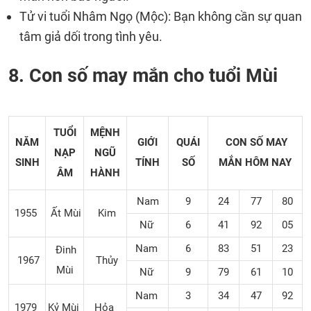
Tử vi tuổi Nhâm Ngọ (Mộc): Bạn không cần sự quan
tâm giả dối trong tình yêu.
8. Con số may mắn cho tuổi Mùi
TUỔI
MỆNH
NĂM
GIỚI
QUÁI
CON SỐ MAY
NẠP
NGŨ
SINH
TÍNH
SỐ
MẮN
HÔM NAY
ÂM
HÀNH
Nam
9
24
77
80
1955
Ất Mùi
Kim
Nữ
6
41
92
05
Nam
6
83
51
23
Đinh
1967
Thủy
Mùi
Nữ
9
79
61
10
Nam
3
34
47
92
1979
Kỷ Mùi
Hỏa