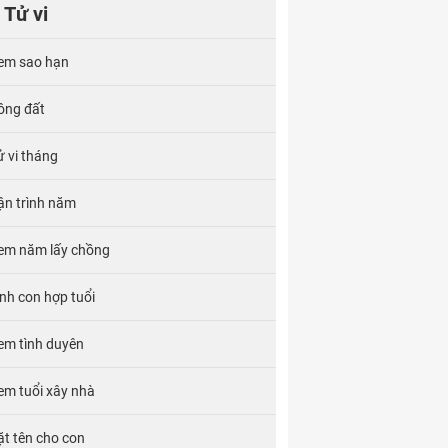
Tử vi
em sao hạn
ông đất
ử vi tháng
ận trình năm
em năm lấy chồng
inh con hợp tuổi
em tình duyên
em tuổi xây nhà
ặt tên cho con