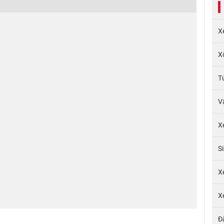
X
X
T
V
X
S
X
X
Đ