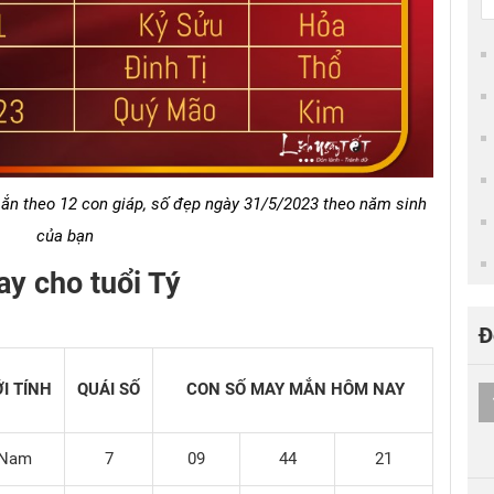
n theo 12 con giáp, số đẹp ngày 31/5/2023 theo năm sinh
của bạn
y cho tuổi Tý
Đ
ỚI TÍNH
QUÁI SỐ
CON SỐ MAY MẮN HÔM NAY
Nam
7
09
44
21