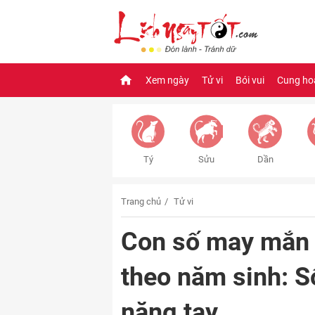
Xem ngày
Tử vi
Bói vui
Cung ho
Tý
Sửu
Dần
Trang chủ
Tử vi
Con số may mắn
theo năm sinh: S
nặng tay