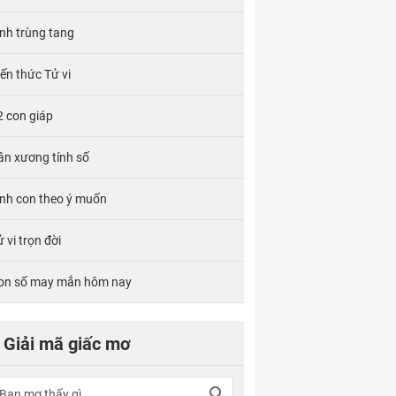
ính trùng tang
iến thức Tử vi
2 con giáp
ân xương tính số
inh con theo ý muốn
 vi trọn đời
on số may mắn hôm nay
Giải mã giấc mơ