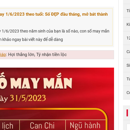
T
y 1/6/2023 theo tuổi: Số ĐẸP đầu tháng, mở bát thành
K
1/6/2023 theo năm sinh của bạn là số nào, con số may mắn
1
am khảo ngay bài viết này để dễ dàng
C
iáp
: Hợi thắng lớn, Tý nhận tiền lộc
S
Tử
C