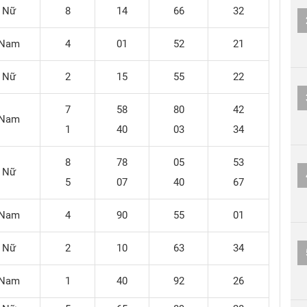
Nữ
8
14
66
32
Nam
4
01
52
21
Nữ
2
15
55
22
7
58
80
42
Nam
1
40
03
34
8
78
05
53
Nữ
5
07
40
67
Nam
4
90
55
01
Nữ
2
10
63
34
Nam
1
40
92
26