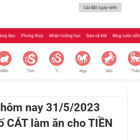
Cài đặt ngày sinh
àng đạo
Phong thủy
Nhân tướng học
Đạo và Đời
Blog cuộc số
Mão
Thìn
Tị
Ngọ
Mùi
Thân
 hôm nay 31/5/2023
ố CÁT làm ăn cho TIỀN