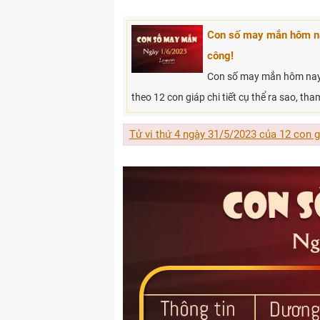
Con số may mắn hôm na
công!
Con số may mắn hôm nay 
theo 12 con giáp chi tiết cụ thể ra sao, th
Tử vi thứ 4 ngày 31/5/2023 của 12 con g