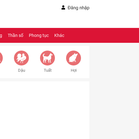
Đăng nhập
ng
Thần số
Phong tục
Khác
Dậu
Tuất
Hợi