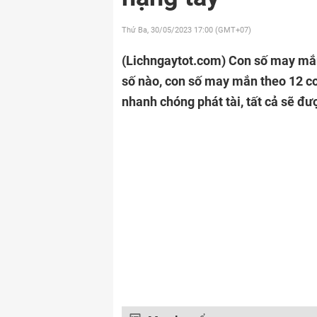
Thứ Ba, 30/05/2023
17:00 (GMT+07)
(Lichngaytot.com)
Con số may mắn
số nào, con số may mắn theo 12 co
nhanh chóng phát tài, tất cả sẽ đượ