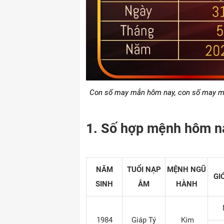
Con số may mắn hôm nay, con số may mắ
1. Số hợp mệnh hôm na
NĂM
TUỔI NẠP
MỆNH NGŨ
GI
SINH
ÂM
HÀNH
1984
Giáp Tý
Kim