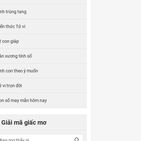
ính trùng tang
iến thức Tử vi
2 con giáp
ân xương tính số
inh con theo ý muốn
 vi trọn đời
on số may mắn hôm nay
Giải mã giấc mơ