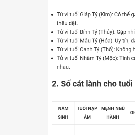
Tử vi tuổi Giáp Tý (Kim): Có thể 
thêu dệt.
Tử vi tuổi Bính Tý (Thủy): Gặp nh
Tử vi tuổi Mậu Tý (Hỏa): Uy tín, 
Tử vi tuổi Canh Tý (Thổ): Không h
Tử vi tuổi Nhâm Tý (Mộc): Tình c
nhau.
2. Số cát lành cho tuổi
NĂM
TUỔI NẠP
MỆNH NGŨ
GI
SINH
ÂM
HÀNH