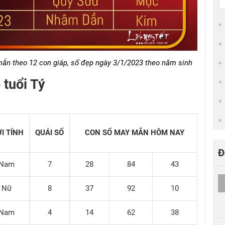
n theo 12 con giáp, số đẹp ngày 3/1/2023 theo năm sinh
 tuổi Tý
ỚI TÍNH
QUÁI SỐ
CON SỐ MAY MẮN HÔM NAY
Đ
Nam
7
28
84
43
Nữ
8
37
92
10
Nam
4
14
62
38