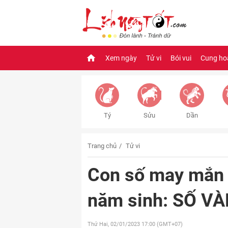
Xem ngày
Tử vi
Bói vui
Cung ho
Tý
Sửu
Dần
Trang chủ
Tử vi
Con số may mắn 
năm sinh: SỐ VÀN
Thứ Hai, 02/01/2023
17:00 (GMT+07)