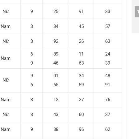
Nữ
9
25
91
33
Nam
3
34
45
57
Nữ
3
92
26
63
6
89
11
24
Nam
9
46
63
39
9
01
34
48
Nữ
6
65
59
91
Nam
3
12
27
76
Nữ
3
43
60
37
Nam
9
88
96
62