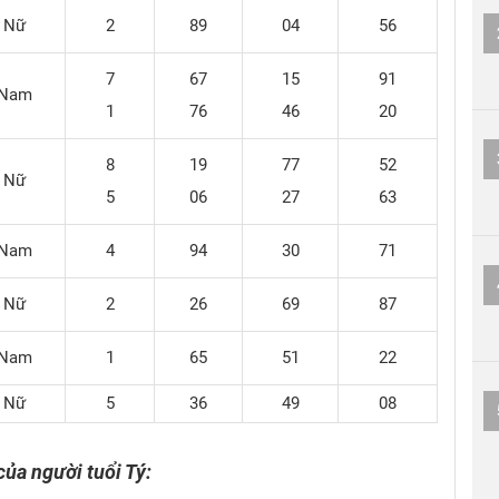
Nữ
2
89
04
56
7
67
15
91
Nam
1
76
46
20
8
19
77
52
Nữ
5
06
27
63
Nam
4
94
30
71
Nữ
2
26
69
87
Nam
1
65
51
22
Nữ
5
36
49
08
ủa người tuổi Tý: