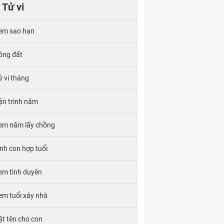
Tử vi
em sao hạn
ông đất
ử vi tháng
ận trình năm
em năm lấy chồng
inh con hợp tuổi
em tình duyên
em tuổi xây nhà
ặt tên cho con