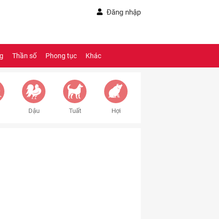
Đăng nhập
ng
Thần số
Phong tục
Khác
Dậu
Tuất
Hợi