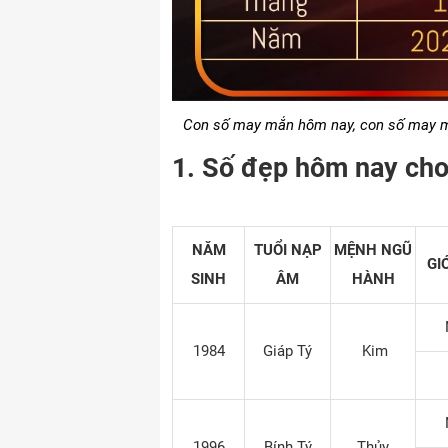
Con số may mắn hôm nay, con số may mắ
1. Số đẹp hôm nay cho
NĂM
TUỔI NẠP
MỆNH NGŨ
GI
SINH
ÂM
HÀNH
1984
Giáp Tý
Kim
1996
Bính Tý
Thủy