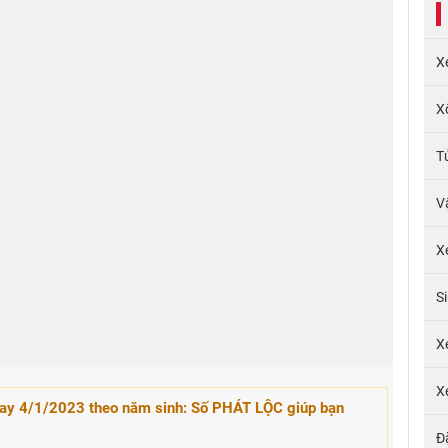
X
X
T
V
X
S
X
X
y 4/1/2023 theo năm sinh: Số PHÁT LỘC giúp bạn
Đ