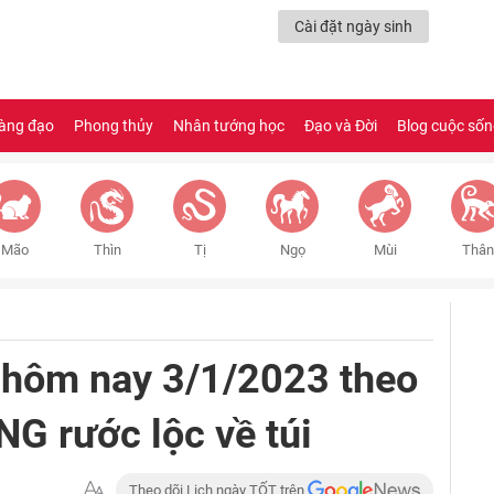
Cài đặt ngày sinh
àng đạo
Phong thủy
Nhân tướng học
Đạo và Đời
Blog cuộc số
Mão
Thìn
Tị
Ngọ
Mùi
Thân
hôm nay 3/1/2023 theo
G rước lộc về túi
Theo dõi Lịch ngày TỐT trên