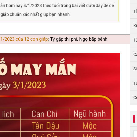
 hôm nay 4/1/2023 theo tuổi trong bài viết dưới đây để dễ
T
 giáp chuẩn xác nhất giúp bạn nhanh
K
/1/2023 của 12 con giáp
: Tý gặp thị phi, Ngọ bấp bênh
1
C
S
Tử
C