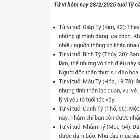
Tử vi hôm nay 28/2/2025 tuổi Tý cầ
Tử vi tuổi Giáp Tý (Kim, 42): Tha
những gì mình đang lựa chọn. Khi
nhiều nguồn thông tin khác nhau 
Tử vi tuổi Bính Tý (Thủy, 30): Bạn
làm, thế nhưng vô tình điều này 
Người độc thân thực sự đào hoa
Tử vi tuổi Mậu Tý (Hỏa, 18-78): 
nhưng tinh thần lạc quan, vui v
lý vì yếu tố tuổi tác vậy.
Tử vi tuổi Canh Tý (Thổ, 66): Mộ
nay. Thậm chí bạn còn được nhận 
Tử vi tuổi Nhâm Tý (Mộc, 54): Đây
được đảm bảo. Nhu cầu mua sắm