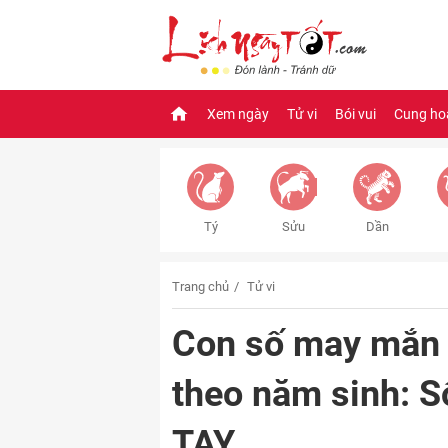
Xem ngày
Tử vi
Bói vui
Cung ho
Tý
Sửu
Dần
Trang chủ
Tử vi
Con số may mắn
theo năm sinh: 
TAY