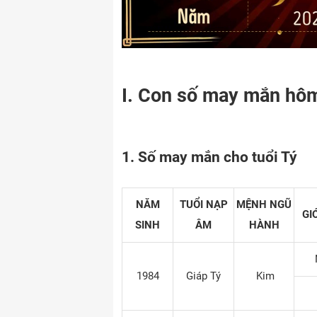
I. Con số may mắn hôm
1. Số may mắn cho tuổi Tý
NĂM
TUỔI NẠP
MỆNH NGŨ
GI
SINH
ÂM
HÀNH
1984
Giáp Tý
Kim