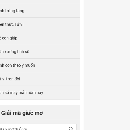
ính trùng tang
iến thức Tử vi
2 con giáp
ân xương tính số
inh con theo ý muốn
 vi trọn đời
on số may mắn hôm nay
Giải mã giấc mơ