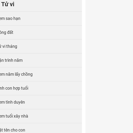
Tử vi
em sao hạn
ông đất
ử vi tháng
ận trình năm
em năm lấy chồng
inh con hợp tuổi
em tình duyên
em tuổi xây nhà
ặt tên cho con