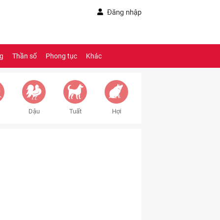
Đăng nhập
ng
Thần số
Phong tục
Khác
Dậu
Tuất
Hợi