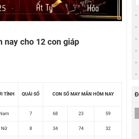
 nay cho 12 con giáp
Đ
ỚI TÍNH
QUÁI SỐ
CON SỐ MAY MẮN HÔM NAY
Nam
7
68
23
59
Nữ
8
34
74
32