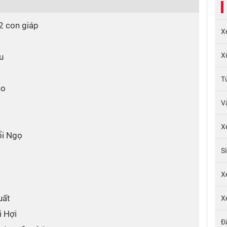
2 con giáp
X
X
u
T
ão
V
X
ổi Ngọ
S
X
uất
X
i Hợi
Đ