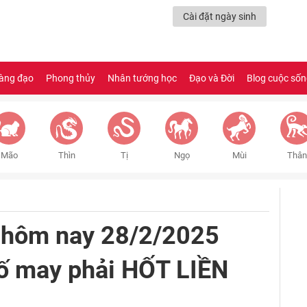
Cài đặt ngày sinh
àng đạo
Phong thủy
Nhân tướng học
Đạo và Đời
Blog cuộc số
Mão
Thìn
Tị
Ngọ
Mùi
Thân
 hôm nay 28/2/2025
Số may phải HỐT LIỀN