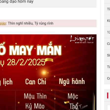
hoàng đạo hôm nay
T
K
giáp
: Thìn nghĩ nhiều, Tý rủng rỉnh
1
C
S
Tử
C