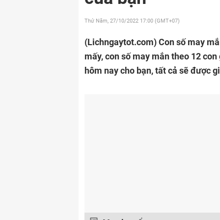
Thứ Năm, 27/10/2022
17:00 (GMT+07)
(Lichngaytot.com)
Con số may mắn
mấy, con số may mắn theo 12 con g
hôm nay cho bạn, tất cả sẽ được giả