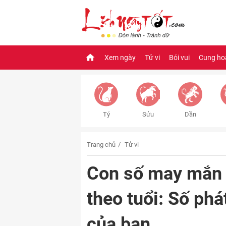
Xem ngày
Tử vi
Bói vui
Cung ho
Tý
Sửu
Dần
Trang chủ
Tử vi
Con số may mắn
theo tuổi: Số ph
của bạn