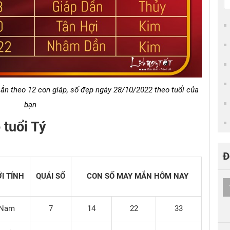
 theo 12 con giáp, số đẹp ngày 28/10/2022 theo tuổi của
bạn
 tuổi Tý
Đ
ỚI TÍNH
QUÁI SỐ
CON SỐ MAY MẮN HÔM NAY
Nam
7
14
22
33