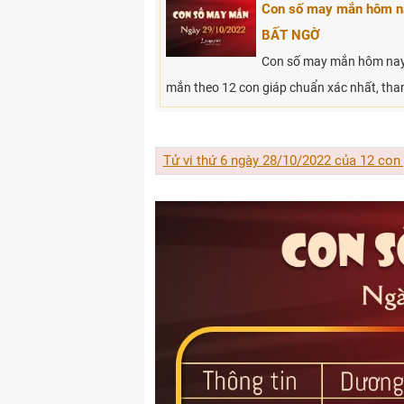
Con số may mắn hôm na
BẤT NGỜ
Con số may mắn hôm nay 
mắn theo 12 con giáp chuẩn xác nhất, tha
Tử vi thứ 6 ngày 28/10/2022 của 12 con