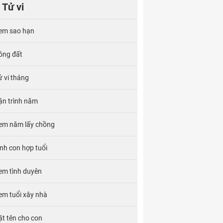
Tử vi
em sao hạn
ông đất
ử vi tháng
ận trình năm
em năm lấy chồng
inh con hợp tuổi
em tình duyên
em tuổi xây nhà
ặt tên cho con