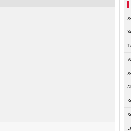
X
X
T
V
X
S
X
X
Đ