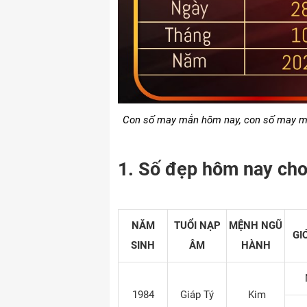
Con số may mắn hôm nay, con số may mắn
1. Số đẹp hôm nay cho
NĂM
TUỔI NẠP
MỆNH NGŨ
GI
SINH
ÂM
HÀNH
1984
Giáp Tý
Kim