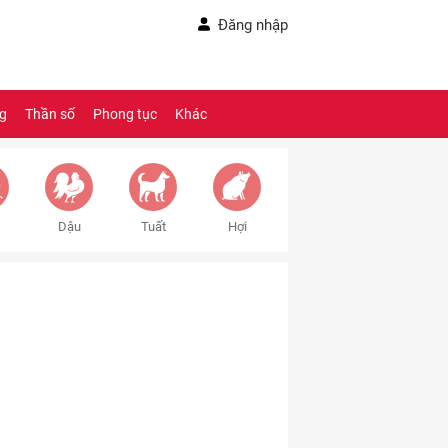
Đăng nhập
ng
Thần số
Phong tục
Khác
Dậu
Tuất
Hợi