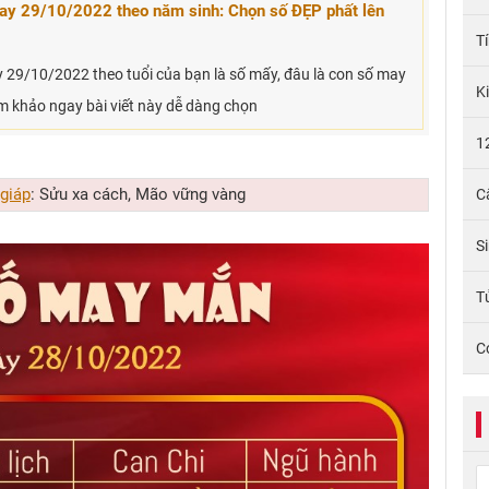
y 29/10/2022 theo năm sinh: Chọn số ĐẸP phất lên
T
29/10/2022 theo tuổi của bạn là số mấy, đâu là con số may
K
m khảo ngay bài viết này dễ dàng chọn
1
 giáp
: Sửu xa cách, Mão vững vàng
C
S
Tử
C