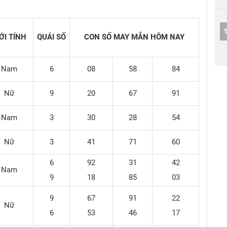
ỚI TÍNH
QUÁI SỐ
CON SỐ MAY MẮN
HÔM NAY
Nam
6
08
58
84
Nữ
9
20
67
91
Nam
3
30
28
54
Nữ
3
41
71
60
6
92
31
42
Nam
9
18
85
03
9
67
91
22
Nữ
6
53
46
17