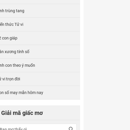
ính trùng tang
iến thức Tử vi
2 con giáp
ân xương tính số
inh con theo ý muốn
 vi trọn đời
on số may mắn hôm nay
Giải mã giấc mơ