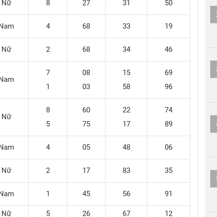
Nữ
8
27
31
50
Nam
4
68
33
19
Nữ
2
68
34
46
7
08
15
69
Nam
1
03
58
96
8
60
22
74
Nữ
5
75
17
89
Nam
4
05
48
06
Nữ
2
17
83
35
Nam
1
45
56
91
Nữ
5
26
67
12