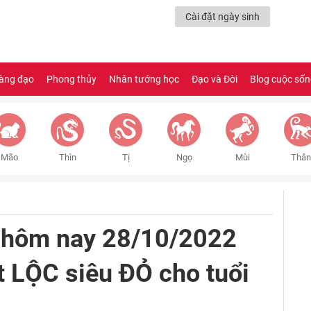
Cài đặt ngày sinh
àng đạo
Phong thủy
Nhân tướng học
Đạo và Đời
Blog cuộc số
Mão
Thìn
Tị
Ngọ
Mùi
Thân
 hôm nay 28/10/2022
át LỘC siêu ĐỎ cho tuổi