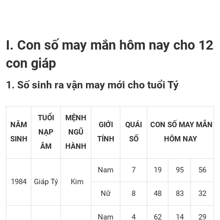
I. Con số may mắn hôm nay cho 12
con giáp
1. Số sinh ra vận may mới cho tuổi Tý
TUỔI
MỆNH
NĂM
GIỚI
QUÁI
CON SỐ MAY MẮN
NẠP
NGŨ
SINH
TÍNH
SỐ
HÔM NAY
ÂM
HÀNH
Nam
7
19
95
56
1984
Giáp Tý
Kim
Nữ
8
48
83
32
Nam
4
62
14
29