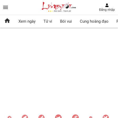
Đăng nhập
Xem ngày
Tử vi
Bói vui
Cung hoàng đạo