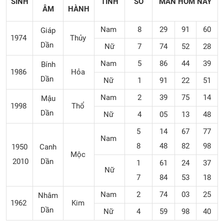
SINH
TÍNH
SỐ
MẮN
HÔM NAY
ÂM
HÀNH
Nam
8
29
91
60
Giáp
1974
Thủy
Dần
Nữ
7
74
52
28
Nam
5
86
44
39
Bính
1986
Hỏa
Dần
Nữ
1
91
22
51
Nam
2
39
75
14
Mậu
1998
Thổ
Dần
Nữ
4
05
13
48
5
14
67
77
Nam
8
48
82
98
1950
Canh
Mộc
2010
Dần
1
61
24
37
Nữ
7
84
53
18
Nam
2
74
03
25
Nhâm
1962
Kim
Dần
Nữ
4
59
98
40