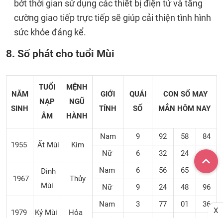
bớt thời gian sử dụng các thiết bị điện tử và tăng
cường giao tiếp trực tiếp sẽ giúp cải thiện tình hình
sức khỏe đáng kể.
8. Số phát cho tuổi Mùi
TUỔI
MỆNH
NĂM
GIỚI
QUÁI
CON SỐ MAY
NẠP
NGŨ
SINH
TÍNH
SỐ
MẮN
HÔM NAY
ÂM
HÀNH
Nam
9
92
58
84
1955
Ất Mùi
Kim
Nữ
6
32
24
49
Nam
6
56
65
73
Đinh
1967
Thủy
Mùi
Nữ
9
24
48
96
Nam
3
77
01
36
X
1979
Kỷ Mùi
Hỏa
Nữ
3
86
63
14