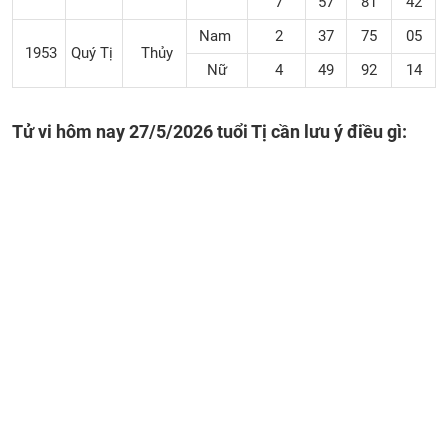
7
57
81
42
Nam
2
37
75
05
1953
Quý Tị
Thủy
Nữ
4
49
92
14
Tử vi hôm nay 27/5/2026 tuổi Tị cần lưu ý điều gì: