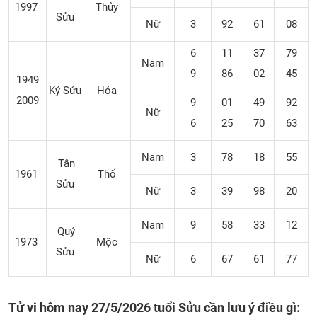
1997
Thủy
Sửu
Nữ
3
92
61
08
6
11
37
79
Nam
9
86
02
45
1949
Kỷ Sửu
Hỏa
2009
9
01
49
92
Nữ
6
25
70
63
Nam
3
78
18
55
Tân
1961
Thổ
Sửu
Nữ
3
39
98
20
Nam
9
58
33
12
Quý
1973
Mộc
Sửu
Nữ
6
67
61
77
Tử vi hôm nay 27/5/2026 tuổi Sửu cần lưu ý điều gì: