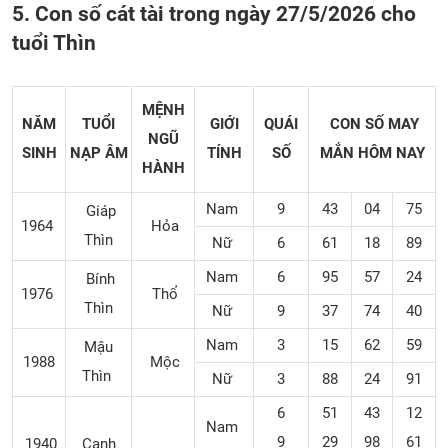
5. Con số cát tài trong ngày 27/5/2026 cho
tuổi Thìn
MỆNH
NĂM
TUỔI
GIỚI
QUÁI
CON SỐ MAY
NGŨ
SINH
NẠP ÂM
TÍNH
SỐ
MẮN
HÔM NAY
HÀNH
Nam
9
43
04
75
Giáp
1964
Hỏa
Thìn
Nữ
6
61
18
89
Nam
6
95
57
24
Bính
1976
Thổ
Thìn
Nữ
9
37
74
40
Nam
3
15
62
59
Mậu
1988
Mộc
Thìn
Nữ
3
88
24
91
6
51
43
12
Nam
9
29
98
61
1940
Canh