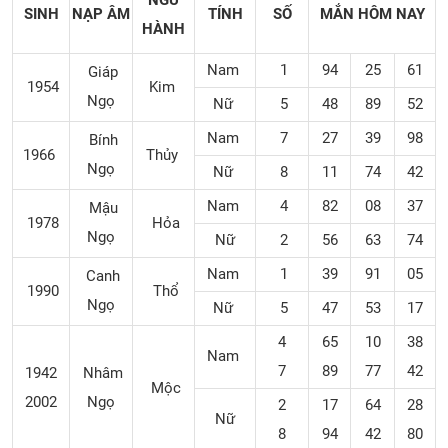
NGŨ
SINH
NẠP ÂM
TÍNH
SỐ
MẮN
HÔM NAY
HÀNH
Nam
1
94
25
61
Giáp
1954
Kim
Ngọ
Nữ
5
48
89
52
Nam
7
27
39
98
Bính
1966
Thủy
Ngọ
Nữ
8
11
74
42
Nam
4
82
08
37
Mậu
1978
Hỏa
Ngọ
Nữ
2
56
63
74
Nam
1
39
91
05
Canh
1990
Thổ
Ngọ
Nữ
5
47
53
17
4
65
10
38
Nam
7
89
77
42
1942
Nhâm
Mộc
2002
Ngọ
2
17
64
28
Nữ
8
94
42
80