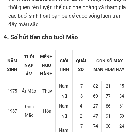
thói quen rèn luyện thể dục nhẹ nhàng và tham gia
các buổi sinh hoạt bạn bè để cuộc sống luôn tràn
đầy màu sắc.
4. Số hút tiền cho tuổi Mão
TUỔI
MỆNH
NĂM
GIỚI
QUÁI
CON SỐ MAY
NẠP
NGŨ
SINH
TÍNH
SỐ
MẮN
HÔM NAY
ÂM
HÀNH
Nam
7
82
21
15
1975
Ất Mão
Thủy
Nữ
8
69
77
34
Nam
4
27
86
61
Đinh
1987
Hỏa
Mão
Nữ
2
47
91
59
7
74
30
24
Nam