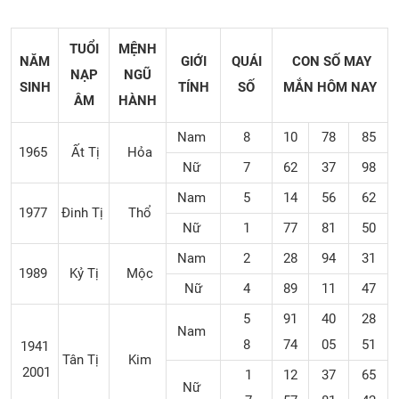
TUỔI
MỆNH
NĂM
GIỚI
QUÁI
CON SỐ MAY
NẠP
NGŨ
SINH
TÍNH
SỐ
MẮN
HÔM NAY
ÂM
HÀNH
Nam
8
10
78
85
1965
Ất Tị
Hỏa
Nữ
7
62
37
98
Nam
5
14
56
62
1977
Đinh Tị
Thổ
Nữ
1
77
81
50
Nam
2
28
94
31
1989
Kỷ Tị
Mộc
Nữ
4
89
11
47
5
91
40
28
Nam
8
74
05
51
1941
Tân Tị
Kim
2001
1
12
37
65
Nữ