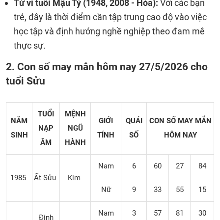
Tử vi tuổi Mậu Tý (1948, 2008 - Hỏa):
Với các bạn
trẻ, đây là thời điểm cần tập trung cao độ vào việc
học tập và định hướng nghề nghiệp theo đam mê
thực sự.
2. Con số may mắn hôm nay 27/5/2026 cho
tuổi Sửu
TUỔI
MỆNH
NĂM
GIỚI
QUÁI
CON SỐ MAY MẮN
NẠP
NGŨ
SINH
TÍNH
SỐ
HÔM NAY
ÂM
HÀNH
Nam
6
60
27
84
1985
Ất Sửu
Kim
Nữ
9
33
55
15
Nam
3
57
81
30
Đinh