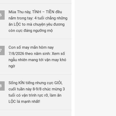
Mùa Thu này, TÌNH – TIỀN đều
6
nắm trong tay: 4 tuổi chẳng những
ăn LỘC to mà chuyện yêu đương
còn cực đáng ngưỡng mộ
Con số may mắn hôm nay
7
7/8/2026 theo năm sinh: Xem số
ngẫu nhiên mang tới vận may khó
ngờ
Sống KÍN tiếng nhưng cực GIỎI,
8
cuối tuần này 8-9/8 chúc mừng 3
tuổi có vận trình rực rỡ, làm ăn
LỘC lá mạnh nhất!