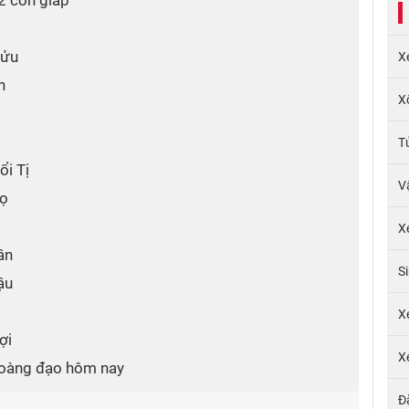
2 con giáp
Sửu
X
n
X
T
ổi Tị
V
gọ
X
ân
S
ậu
X
ợi
X
hoàng đạo hôm nay
Đ