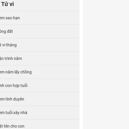
Tử vi
em sao hạn
ông đất
ử vi tháng
ận trình năm
em năm lấy chồng
inh con hợp tuổi
em tình duyên
em tuổi xây nhà
ặt tên cho con