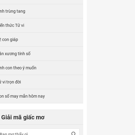
ính trùng tang
iến thức Tử vi
2 con giáp
ân xương tính số
inh con theo ý muốn
 vi trọn đời
on số may mắn hôm nay
Giải mã giấc mơ