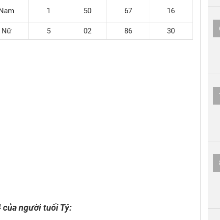
Nam
1
50
67
16
Nữ
5
02
86
30
 của người tuổi Tý: