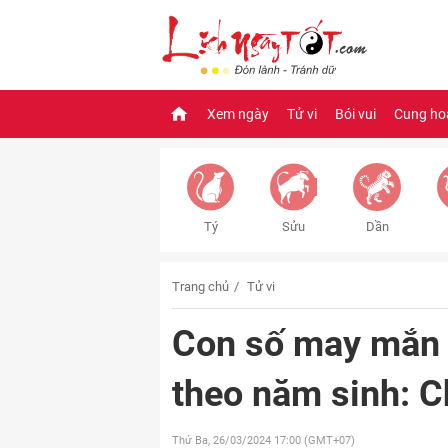
Xem ngày
Tử vi
Bói vui
Cung ho
Tý
Sửu
Dần
Trang chủ
Tử vi
Con số may mắn
theo năm sinh: 
Thứ Ba, 26/03/2024
17:00 (GMT+07)