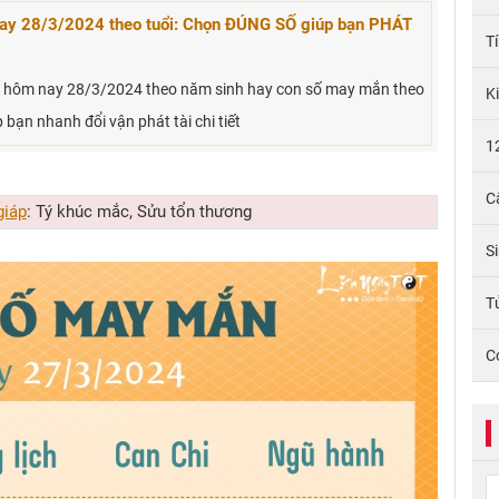
ay 28/3/2024 theo tuổi: Chọn ĐÚNG SỐ giúp bạn PHÁT
T
 hôm nay 28/3/2024 theo năm sinh hay con số may mắn theo
K
 bạn nhanh đổi vận phát tài chi tiết
1
C
giáp
:
Tý khúc mắc, Sửu tổn thương
S
Tử
C