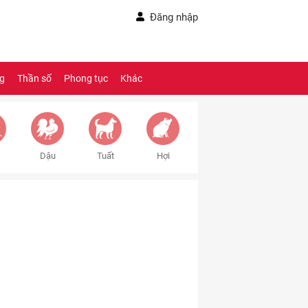
Đăng nhập
ng
Thần số
Phong tục
Khác
Dậu
Tuất
Hợi