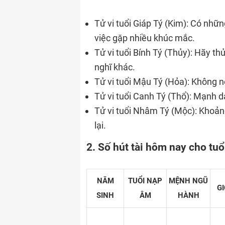
Tử vi tuổi Giáp Tý (Kim): Có nhữ
việc gặp nhiều khúc mắc.
Tử vi tuổi Bính Tý (Thủy): Hãy th
nghĩ khác.
Tử vi tuổi Mậu Tý (Hỏa): Không 
Tử vi tuổi Canh Tý (Thổ): Mạnh d
Tử vi tuổi Nhâm Tý (Mộc): Khoản
lại.
2. Số hút tài hôm nay cho tu
NĂM
TUỔI NẠP
MỆNH NGŨ
GI
SINH
ÂM
HÀNH