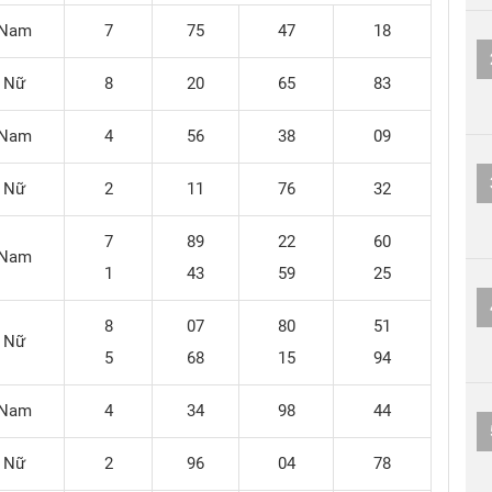
Nam
7
75
47
18
Nữ
8
20
65
83
Nam
4
56
38
09
Nữ
2
11
76
32
7
89
22
60
Nam
1
43
59
25
8
07
80
51
Nữ
5
68
15
94
Nam
4
34
98
44
Nữ
2
96
04
78