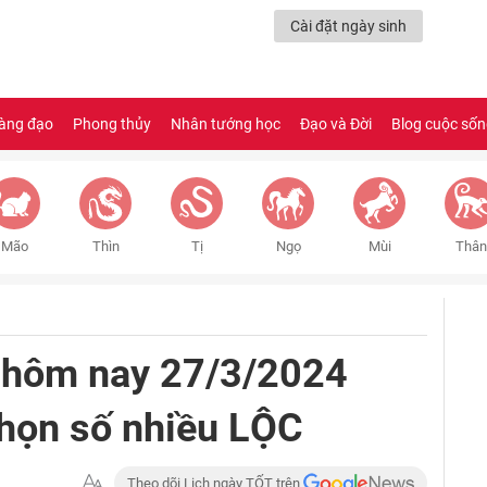
Cài đặt ngày sinh
àng đạo
Phong thủy
Nhân tướng học
Đạo và Đời
Blog cuộc số
Mão
Thìn
Tị
Ngọ
Mùi
Thân
 hôm nay 27/3/2024
Chọn số nhiều LỘC
Theo dõi Lịch ngày TỐT trên