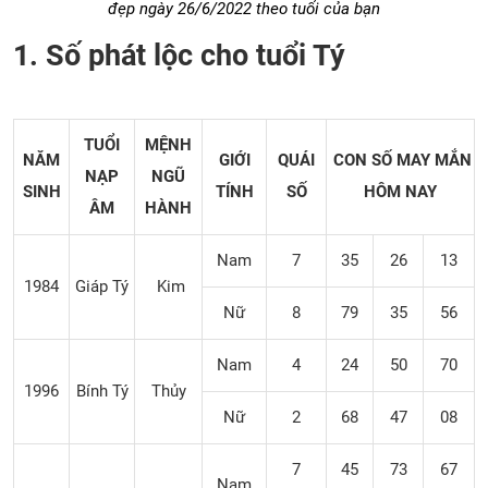
đẹp ngày 26/6/2022 theo tuổi của bạn
1. Số phát lộc cho tuổi Tý
TUỔI
MỆNH
NĂM
GIỚI
QUÁI
CON SỐ MAY MẮN
NẠP
NGŨ
SINH
TÍNH
SỐ
HÔM NAY
ÂM
HÀNH
Nam
7
35
26
13
1984
Giáp Tý
Kim
Nữ
8
79
35
56
Nam
4
24
50
70
1996
Bính Tý
Thủy
Nữ
2
68
47
08
7
45
73
67
Nam