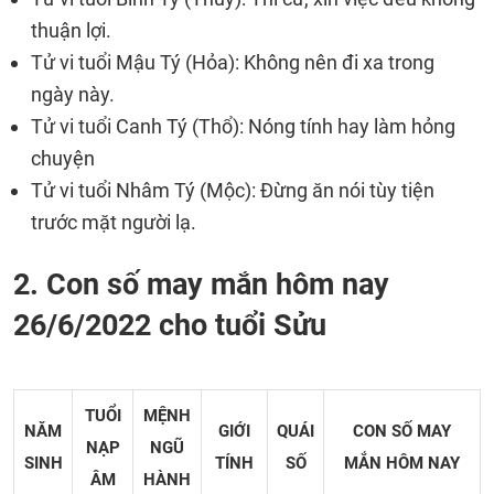
thuận lợi.
Tử vi tuổi Mậu Tý (Hỏa): Không nên đi xa trong
ngày này.
Tử vi tuổi Canh Tý (Thổ): Nóng tính hay làm hỏng
chuyện
Tử vi tuổi Nhâm Tý (Mộc): Đừng ăn nói tùy tiện
trước mặt người lạ.
2. Con số may mắn hôm nay
26/6/2022 cho tuổi Sửu
TUỔI
MỆNH
NĂM
GIỚI
QUÁI
CON SỐ MAY
NẠP
NGŨ
SINH
TÍNH
SỐ
MẮN
HÔM NAY
ÂM
HÀNH