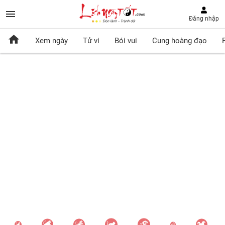
Đăng nhập
Xem ngày
Tử vi
Bói vui
Cung hoàng đạo