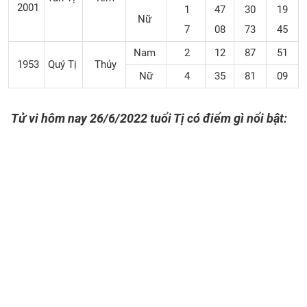
2001
1
47
30
19
Nữ
7
08
73
45
Nam
2
12
87
51
1953
Quý Tị
Thủy
Nữ
4
35
81
09
Tử vi hôm nay 26/6/2022 tuổi Tị có điểm gì nổi bật: