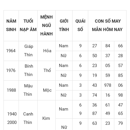
MỆNH
NĂM
TUỔI
GIỚI
QUÁI
CON SỐ MAY
NGŨ
SINH
NẠP ÂM
TÍNH
SỐ
MẮN
HÔM NAY
HÀNH
Nam
9
27
84
66
Giáp
1964
Hỏa
Thìn
Nữ
6
50
37
28
Nam
6
23
05
57
Bính
1976
Thổ
Thìn
Nữ
9
19
59
85
Nam
3
43
978
06
Mậu
1988
Mộc
Thìn
Nữ
3
74
16
98
6
36
61
47
Nam
9
87
49
65
1940
Canh
Kim
2000
Thìn
9
63
23
79
Nữ