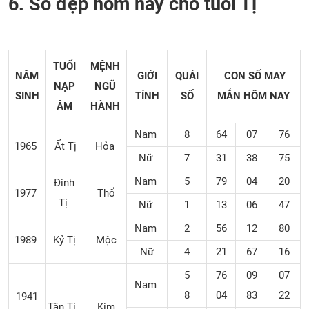
6. Số đẹp hôm nay cho tuổi Tị
TUỔI
MỆNH
NĂM
GIỚI
QUÁI
CON SỐ MAY
NẠP
NGŨ
SINH
TÍNH
SỐ
MẮN
HÔM NAY
ÂM
HÀNH
Nam
8
64
07
76
1965
Ất Tị
Hỏa
Nữ
7
31
38
75
Nam
5
79
04
20
Đinh
1977
Thổ
Tị
Nữ
1
13
06
47
Nam
2
56
12
80
1989
Kỷ Tị
Mộc
Nữ
4
21
67
16
5
76
09
07
Nam
8
04
83
22
1941
Tân Tị
Kim