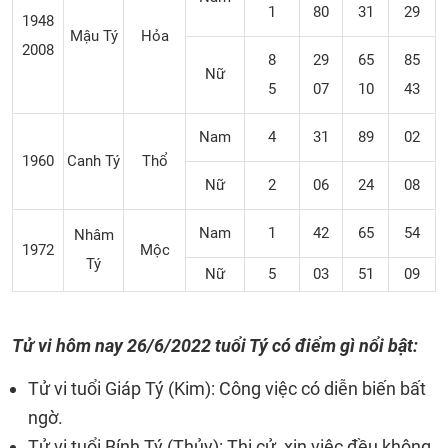
1
80
31
29
1948
Mậu Tý
Hỏa
2008
8
29
65
85
Nữ
5
07
10
43
Nam
4
31
89
02
1960
Canh Tý
Thổ
Nữ
2
06
24
08
Nam
1
42
65
54
Nhâm
1972
Mộc
Tý
Nữ
5
03
51
09
Tử vi hôm nay 26/6/2022 tuổi Tý có điểm gì nổi bật:
Tử vi tuổi Giáp Tý (Kim): Công việc có diễn biến bất
ngờ.
Tử vi tuổi Bính Tý (Thủy): Thi cử, xin việc đều không