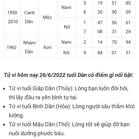
5
19
51
85
Nam
8
20
90
09
1950
Canh
Mộc
2010
Dần
1
47
56
61
Nữ
7
08
31
24
Nam
2
14
70
94
Nhâm
1962
Kim
Dần
Nữ
4
84
01
51
Tử vi hôm nay 26/6/2022 tuổi Dần có điểm gì nổi bật:
Tử vi tuổi Giáp Dần (Thủy): Lòng bạn luôn đòi hỏi,
thì lấy đâu ra yên bình tự tại.
Tử vi tuổi Bính Dần (Hỏa): Lòng người sâu thẳm khó
lường.
Tử vi tuổi Mậu Dần (Thổ): Lòng tốt sẽ giúp đỡ bạn
nuôi dưỡng phước báu.