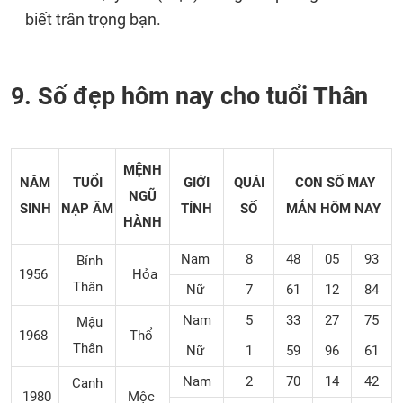
biết trân trọng bạn.
9. Số đẹp hôm nay cho tuổi Thân
MỆNH
NĂM
TUỔI
GIỚI
QUÁI
CON SỐ MAY
NGŨ
SINH
NẠP ÂM
TÍNH
SỐ
MẮN
HÔM NAY
HÀNH
Nam
8
48
05
93
Bính
1956
Hỏa
Thân
Nữ
7
61
12
84
Nam
5
33
27
75
Mậu
1968
Thổ
Thân
Nữ
1
59
96
61
Nam
2
70
14
42
Canh
1980
Mộc