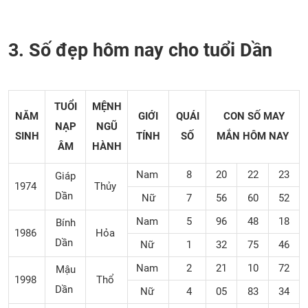
3. Số đẹp hôm nay cho tuổi Dần
TUỔI
MỆNH
NĂM
GIỚI
QUÁI
CON SỐ MAY
NẠP
NGŨ
SINH
TÍNH
SỐ
MẮN
HÔM NAY
ÂM
HÀNH
Nam
8
20
22
23
Giáp
1974
Thủy
Dần
Nữ
7
56
60
52
Nam
5
96
48
18
Bính
1986
Hỏa
Dần
Nữ
1
32
75
46
Nam
2
21
10
72
Mậu
1998
Thổ
Dần
Nữ
4
05
83
34