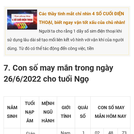
Các thầy tinh mắt chỉ nhìn 4 SỐ CUỐI ĐIỆN
THOẠI, biết ngay vận tốt xấu của chủ nhân!
Người ta cho rằng 1 dãy số sim điện thoại khi
sử dụng lâu dài sẽ tạo mối liên kết vô hình với vận khí của người
dùng. Từ đó có thể tác động đến công việc, tiền
7. Con số may mắn trong ngày
26/6/2022 cho tuổi Ngọ
TUỔI
MỆNH
NĂM
GIỚI
QUÁI
CON SỐ MAY
NẠP
NGŨ
SINH
TÍNH
SỐ
MẮN
HÔM NAY
ÂM
HÀNH
Nam
1
02
48
73
Giáp