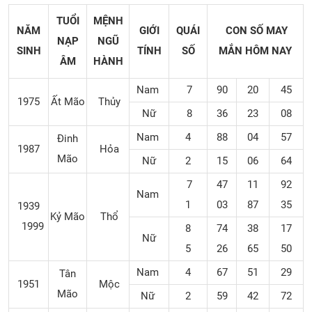
TUỔI
MỆNH
NĂM
GIỚI
QUÁI
CON SỐ MAY
NẠP
NGŨ
SINH
TÍNH
SỐ
MẮN
HÔM NAY
ÂM
HÀNH
Nam
7
90
20
45
1975
Ất Mão
Thủy
Nữ
8
36
23
08
Nam
4
88
04
57
Đinh
1987
Hỏa
Mão
Nữ
2
15
06
64
7
47
11
92
Nam
1
03
87
35
1939
Kỷ Mão
Thổ
1999
8
74
38
17
Nữ
5
26
65
50
Nam
4
67
51
29
Tân
1951
Mộc
Mão
Nữ
2
59
42
72