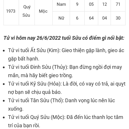
Nam
9
05
12
71
Quý
1973
Mộc
Sửu
Nữ
6
64
04
30
Tử vi hôm nay 26/6/2022 tuổi Sửu có điểm gì nổi bật:
Tử vi tuổi Ất Sửu (Kim): Gieo thiện gặp lành, gieo ác
gặp bất hạnh.
Tử vi tuổi Đinh Sửu (Thủy): Bạn đừng ngồi đợi may
mắn, mà hãy biết gieo trồng.
Tử vi tuổi Kỷ Sửu (Hỏa): Là đời, có vay có trả, ai quỵt
nợ bạn sẽ chịu quả báo.
Tử vi tuổi Tân Sửu (Thổ): Danh vọng lúc nên lúc
xuống.
Tử vi tuổi Quý Sửu (Mộc): Đã đến lúc thanh lọc tâm
trí của bạn rồi.