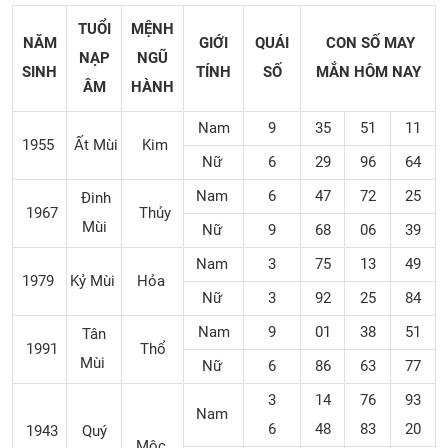
TUỔI
MỆNH
NĂM
GIỚI
QUÁI
CON SỐ MAY
NẠP
NGŨ
SINH
TÍNH
SỐ
MẮN
HÔM NAY
ÂM
HÀNH
Nam
9
35
51
11
1955
Ất Mùi
Kim
Nữ
6
29
96
64
Nam
6
47
72
25
Đinh
1967
Thủy
Mùi
Nữ
9
68
06
39
Nam
3
75
13
49
1979
Kỷ Mùi
Hỏa
Nữ
3
92
25
84
Nam
9
01
38
51
Tân
1991
Thổ
Mùi
Nữ
6
86
63
77
3
14
76
93
Nam
6
48
83
20
1943
Quý
Mộc