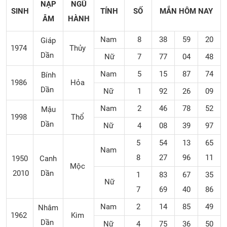
NẠP
NGŨ
SINH
TÍNH
SỐ
MẮN
HÔM NAY
ÂM
HÀNH
Nam
8
38
59
20
Giáp
1974
Thủy
Dần
Nữ
7
77
04
48
Nam
5
15
87
74
Bính
1986
Hỏa
Dần
Nữ
1
92
26
09
Nam
2
46
78
52
Mậu
1998
Thổ
Dần
Nữ
4
08
39
97
5
54
13
65
Nam
8
27
96
11
1950
Canh
Mộc
2010
Dần
1
83
67
35
Nữ
7
69
40
86
Nam
2
14
85
49
Nhâm
1962
Kim
Dần
Nữ
4
75
36
50