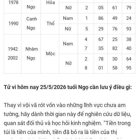
1978
Hỏa
Ngọ
Nữ
2
05
61
79
Nam
1
86
49
24
Canh
1990
Thổ
Ngọ
Nữ
5
29
76
93
4
67
25
38
Nam
7
35
82
40
1942
Nhâm
Mộc
2002
Ngọ
2
78
30
64
Nữ
8
01
58
95
Tử vi hôm nay 25
/5/2026
tuổi Ngọ cần lưu ý điều gì:
Thay vì vội vã rót vốn vào những lĩnh vực chưa am
tường, hãy dành thời gian này để nghiên cứu dữ liệu,
quan sát đối thủ và học hỏi kinh nghiệm. "Tiền trong
túi là tiền của mình, tiền đã bỏ ra là tiền của thị