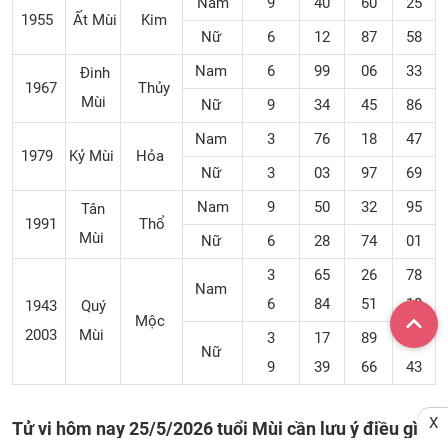
Nam
9
40
60
25
1955
Ất Mùi
Kim
Nữ
6
12
87
58
Nam
6
99
06
33
Đinh
1967
Thủy
Mùi
Nữ
9
34
45
86
Nam
3
76
18
47
1979
Kỷ Mùi
Hỏa
Nữ
3
03
97
69
Nam
9
50
32
95
Tân
1991
Thổ
Mùi
Nữ
6
28
74
01
3
65
26
78
Nam
6
84
51
10
1943
Quý
Mộc
2003
Mùi
3
17
89
56
Nữ
9
39
66
43
X
Tử vi hôm nay 25/5/2026 tuổi Mùi cần lưu ý điều gì: