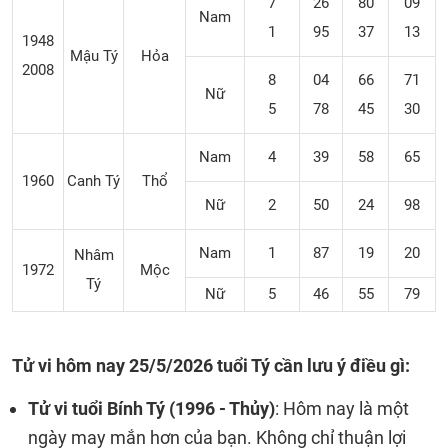
7
26
80
09
Nam
1
95
37
13
1948
Mậu Tý
Hỏa
2008
8
04
66
71
Nữ
5
78
45
30
Nam
4
39
58
65
1960
Canh Tý
Thổ
Nữ
2
50
24
98
Nam
1
87
19
20
Nhâm
1972
Mộc
Tý
Nữ
5
46
55
79
Tử vi hôm nay 25/5/2026 tuổi Tý cần lưu ý điều gì:
Tử vi tuổi Bính Tý (1996 - Thủy)
: Hôm nay là một
ngày may mắn hơn của bạn. Không chỉ thuận lợi