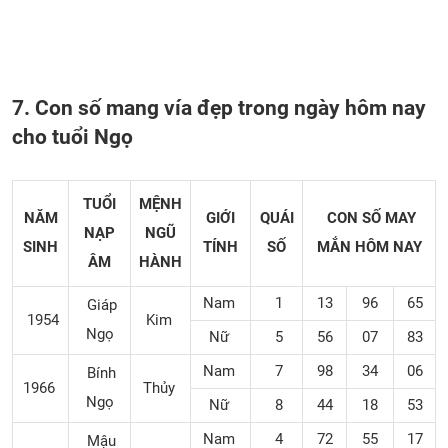
7. Con số mang vía đẹp trong ngày hôm nay
cho tuổi Ngọ
TUỔI
MỆNH
NĂM
GIỚI
QUÁI
CON SỐ MAY
NẠP
NGŨ
SINH
TÍNH
SỐ
MẮN
HÔM NAY
ÂM
HÀNH
Nam
1
13
96
65
Giáp
1954
Kim
Ngọ
Nữ
5
56
07
83
Nam
7
98
34
06
Bính
1966
Thủy
Ngọ
Nữ
8
44
18
53
Nam
4
72
55
17
Mậu