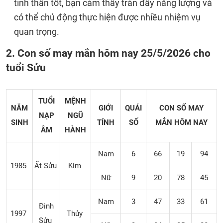
tinh thần tốt, bạn cảm thấy tràn đầy năng lượng và
có thể chủ động thực hiện được nhiều nhiệm vụ
quan trọng.
2. Con số may mắn hôm nay 25/5/2026 cho
tuổi Sửu
TUỔI
MỆNH
NĂM
GIỚI
QUÁI
CON SỐ MAY
NẠP
NGŨ
SINH
TÍNH
SỐ
MẮN
HÔM NAY
ÂM
HÀNH
Nam
6
66
19
94
1985
Ất Sửu
Kim
Nữ
9
20
78
45
Nam
3
47
33
61
Đinh
1997
Thủy
Sửu