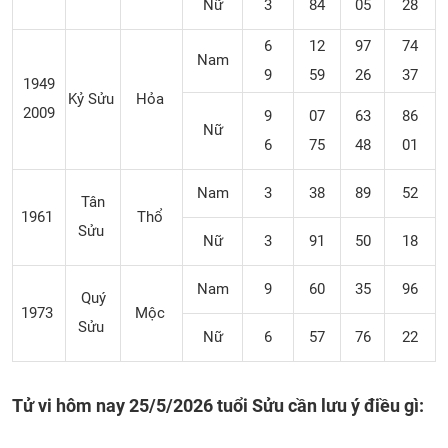
Nữ
3
84
05
28
6
12
97
74
Nam
9
59
26
37
1949
Kỷ Sửu
Hỏa
2009
9
07
63
86
Nữ
6
75
48
01
Nam
3
38
89
52
Tân
1961
Thổ
Sửu
Nữ
3
91
50
18
Nam
9
60
35
96
Quý
1973
Mộc
Sửu
Nữ
6
57
76
22
Tử vi hôm nay 25/5/2026 tuổi Sửu cần lưu ý điều gì: