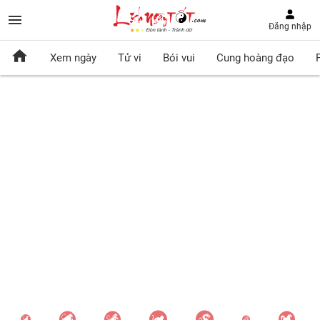
Đăng nhập
Xem ngày
Tử vi
Bói vui
Cung hoàng đạo