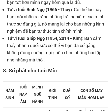
bạn tốt hơn mình ngày hôm qua là đủ.
Tử vi tuổi Bính Ngọ (1966 - Thủy)
: Có thể lúc này
bạn mới nhận ra rằng những trải nghiệm của mình
thực sự đáng giá, nó mang lại cho bạn những kinh
nghiệm để bạn tự thức tỉnh chính mình.
Tử vi tuổi Giáp Ngọ (1954, 2014 - Kim)
: Bạn cảm
thấy nhanh đuối sức có thể vì bạn đã cố gắng
không đúng chừng mực, nên chọn những bài tập
nhẹ nhàng mà thôi.
8. Số phát cho tuổi Mùi
TUỔI
MỆNH
NĂM
GIỚI
QUÁI
CON SỐ MAY
NẠP
NGŨ
SINH
TÍNH
SỐ
MẮN
HÔM NAY
ÂM
HÀNH