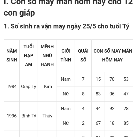
I. Con số may mắn hôm nay cho 12
con giáp
1. Số sinh ra vận may ngày 25/5 cho tuổi Tý
TUỔI
MỆNH
NĂM
GIỚI
QUÁI
CON SỐ MAY MẮN
NẠP
NGŨ
SINH
TÍNH
SỐ
HÔM NAY
ÂM
HÀNH
Nam
7
15
70
53
1984
Giáp Tý
Kim
Nữ
8
83
06
47
Nam
4
44
92
28
1996
Bính Tý
Thủy
Nữ
2
67
18
85