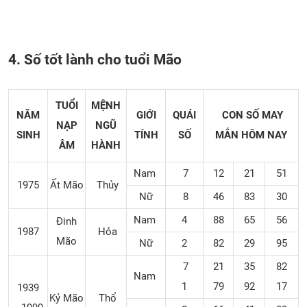
4. Số tốt lành cho tuổi Mão
TUỔI
MỆNH
NĂM
GIỚI
QUÁI
CON SỐ MAY
NẠP
NGŨ
SINH
TÍNH
SỐ
MẮN
HÔM NAY
ÂM
HÀNH
Nam
7
12
21
51
1975
Ất Mão
Thủy
Nữ
8
46
83
30
Nam
4
88
65
56
Đinh
1987
Hỏa
Mão
Nữ
2
82
29
95
7
21
35
82
Nam
1
79
92
17
1939
Kỷ Mão
Thổ