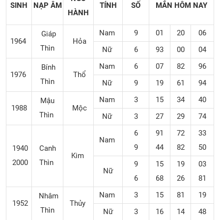
SINH
NẠP ÂM
TÍNH
SỐ
MẮN
HÔM NAY
HÀNH
Nam
9
01
20
06
Giáp
1964
Hỏa
Thìn
Nữ
6
93
00
04
Nam
6
07
82
96
Bính
1976
Thổ
Thìn
Nữ
9
19
61
94
Nam
3
15
34
40
Mậu
1988
Mộc
Thìn
Nữ
3
27
29
74
6
91
72
33
Nam
9
44
82
50
1940
Canh
Kim
2000
Thìn
9
15
19
03
Nữ
6
68
26
81
Nam
3
15
81
19
Nhâm
1952
Thủy
Thìn
Nữ
3
16
14
48