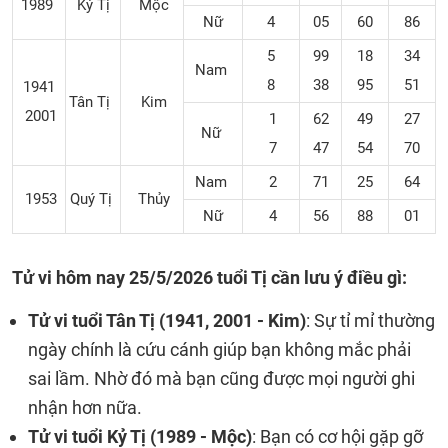
1989
Kỷ Tị
Mộc
Nữ
4
05
60
86
5
99
18
34
Nam
8
38
95
51
1941
Tân Tị
Kim
2001
1
62
49
27
Nữ
7
47
54
70
Nam
2
71
25
64
1953
Quý Tị
Thủy
Nữ
4
56
88
01
Tử vi hôm nay 25/5/2026 tuổi Tị cần lưu ý điều gì:
Tử vi tuổi Tân Tị (1941, 2001 - Kim)
: Sự tỉ mỉ thường
ngày chính là cứu cánh giúp bạn không mắc phải
sai lầm. Nhờ đó mà bạn cũng được mọi người ghi
nhận hơn nữa.
Tử vi tuổi Kỷ Tị (1989 - Mộc)
: Bạn có cơ hội gặp gỡ