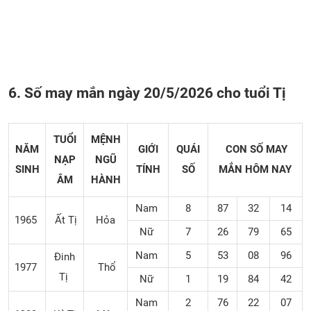
6. Số may mắn ngày 20/5/2026 cho tuổi Tị
TUỔI
MỆNH
NĂM
GIỚI
QUÁI
CON SỐ MAY
NẠP
NGŨ
SINH
TÍNH
SỐ
MẮN
HÔM NAY
ÂM
HÀNH
Nam
8
87
32
14
1965
Ất Tị
Hỏa
Nữ
7
26
79
65
Nam
5
53
08
96
Đinh
1977
Thổ
Tị
Nữ
1
19
84
42
Nam
2
76
22
07