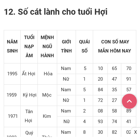
12. Số cát lành cho tuổi Hợi
TUỔI
MỆNH
NĂM
GIỚI
QUÁI
CON SỐ MAY
NẠP
NGŨ
SINH
TÍNH
SỐ
MẮN
HÔM NAY
ÂM
HÀNH
Nam
5
10
65
70
1995
Ất Hợi
Hỏa
Nữ
1
20
47
91
Nam
5
84
35
57
1959
Kỷ Hợi
Mộc
Nữ
1
72
27
10
Nam
2
08
58
89
Tân
1971
Kim
Hợi
Nữ
4
93
74
41
Nam
8
30
82
02
X
Quý
1983
Thủy