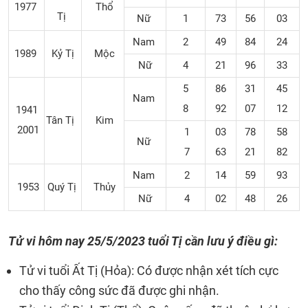
1977
Thổ
Tị
Nữ
1
73
56
03
Nam
2
49
84
24
1989
Kỷ Tị
Mộc
Nữ
4
21
96
33
5
86
31
45
Nam
8
92
07
12
1941
Tân Tị
Kim
2001
1
03
78
58
Nữ
7
63
21
82
Nam
2
14
59
93
1953
Quý Tị
Thủy
Nữ
4
02
48
26
Tử vi hôm nay 25/5/2023 tuổi Tị cần lưu ý điều gì:
Tử vi tuổi Ất Tị (Hỏa): Có được nhận xét tích cực
cho thấy công sức đã được ghi nhận.