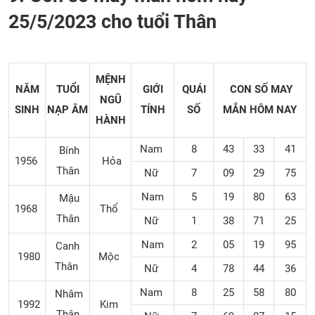
25/5/2023 cho tuổi Thân
MỆNH
NĂM
TUỔI
GIỚI
QUÁI
CON SỐ MAY
NGŨ
SINH
NẠP ÂM
TÍNH
SỐ
MẮN
HÔM NAY
HÀNH
Nam
8
43
33
41
Bính
1956
Hỏa
Thân
Nữ
7
09
29
75
Nam
5
19
80
63
Mậu
1968
Thổ
Thân
Nữ
1
38
71
25
Nam
2
05
19
95
Canh
1980
Mộc
Thân
Nữ
4
78
44
36
Nam
8
25
58
80
Nhâm
1992
Kim
Thân