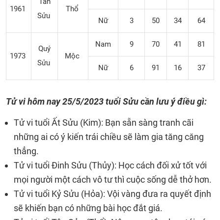
Tân
1961
Thổ
Sửu
Nữ
3
50
34
64
Nam
9
70
41
81
Quý
1973
Mộc
Sửu
Nữ
6
91
16
37
Tử vi hôm nay 25/5/2023 tuổi Sửu cần lưu ý điều gì:
Tử vi tuổi Ất Sửu (Kim): Bạn sẵn sàng tranh cãi
những ai có ý kiến trái chiều sẽ làm gia tăng căng
thẳng.
Tử vi tuổi Đinh Sửu (Thủy): Học cách đối xử tốt với
mọi người một cách vô tư thì cuộc sống dễ thở hơn.
Tử vi tuổi Kỷ Sửu (Hỏa): Vội vàng đưa ra quyết định
sẽ khiến bạn có những bài học đắt giá.