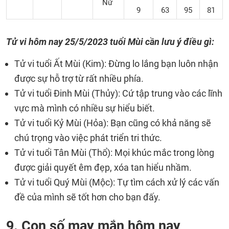
Nữ
9
63
95
81
Tử vi hôm nay 25/5/2023 tuổi Mùi cần lưu ý điều gì:
Tử vi tuổi Ất Mùi (Kim): Đừng lo lắng bạn luôn nhận
được sự hỗ trợ từ rất nhiều phía.
Tử vi tuổi Đinh Mùi (Thủy): Cứ tập trung vào các lĩnh
vực mà mình có nhiều sự hiểu biết.
Tử vi tuổi Kỷ Mùi (Hỏa): Bạn cũng có khả năng sẽ
chú trọng vào việc phát triển tri thức.
Tử vi tuổi Tân Mùi (Thổ): Mọi khúc mắc trong lòng
được giải quyết êm đẹp, xóa tan hiểu nhầm.
Tử vi tuổi Quý Mùi (Mộc): Tự tìm cách xử lý các vấn
đề của mình sẽ tốt hơn cho bạn đấy.
9. Con số may mắn hôm nay