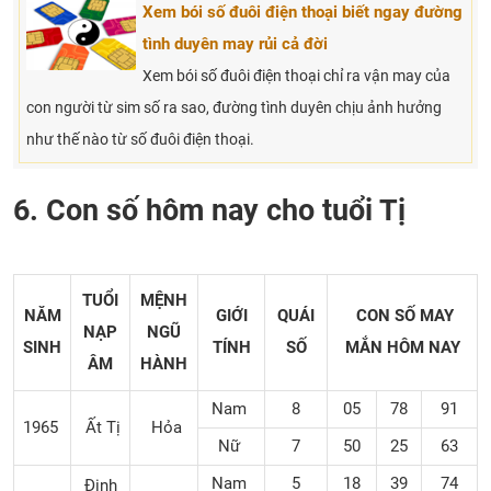
Xem bói số đuôi điện thoại biết ngay đường
tình duyên may rủi cả đời
Xem bói số đuôi điện thoại chỉ ra vận may của
con người từ sim số ra sao, đường tình duyên chịu ảnh hưởng
như thế nào từ số đuôi điện thoại.
6. Con số hôm nay cho tuổi Tị
TUỔI
MỆNH
NĂM
GIỚI
QUÁI
CON SỐ MAY
NẠP
NGŨ
SINH
TÍNH
SỐ
MẮN
HÔM NAY
ÂM
HÀNH
Nam
8
05
78
91
1965
Ất Tị
Hỏa
Nữ
7
50
25
63
Nam
5
18
39
74
Đinh