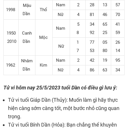
Nam
2
28
13
57
Mậu
1998
Thổ
Dần
Nữ
4
81
46
70
5
34
65
41
Nam
8
92
25
59
1950
Canh
Mộc
2010
Dần
1
77
05
26
Nữ
7
53
80
14
Nam
2
42
19
95
Nhâm
1962
Kim
Dần
Nữ
4
86
63
34
Tử vi hôm nay 25/5/2023 tuổi Dần có điều gì lưu ý:
Tử vi tuổi Giáp Dần (Thủy): Muốn làm gì hãy thực
hiện càng sớm càng tốt, một bước nhỏ cũng quan
trọng.
Tử vi tuổi Bính Dần (Hỏa): Bạn chẳng thể khuyên