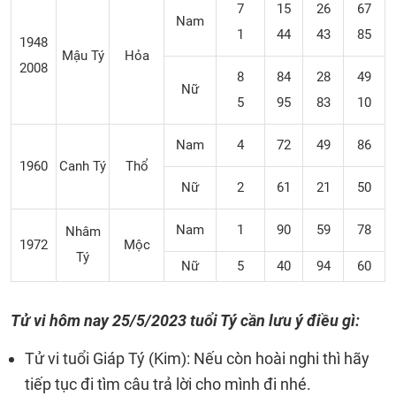
7
15
26
67
Nam
1
44
43
85
1948
Mậu Tý
Hỏa
2008
8
84
28
49
Nữ
5
95
83
10
Nam
4
72
49
86
1960
Canh Tý
Thổ
Nữ
2
61
21
50
Nam
1
90
59
78
Nhâm
1972
Mộc
Tý
Nữ
5
40
94
60
Tử vi hôm nay 25/5/2023 tuổi Tý cần lưu ý điều gì:
Tử vi tuổi Giáp Tý (Kim): Nếu còn hoài nghi thì hãy
tiếp tục đi tìm câu trả lời cho mình đi nhé.