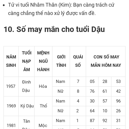
Tử vi tuổi Nhâm Thân (Kim): Bạn càng trách cứ
càng chẳng thể nào xử lý được vấn đề.
10. Số may mắn cho tuổi Dậu
TUỔI
MỆNH
NĂM
GIỚI
QUÁI
CON SỐ MAY
NẠP
NGŨ
SINH
TÍNH
SỐ
MẮN
HÔM NAY
ÂM
HÀNH
Nam
7
05
28
53
Đinh
1957
Hỏa
Dậu
Nữ
8
76
61
42
Nam
4
30
57
96
1969
Kỷ Dậu
Thổ
Nữ
2
64
10
26
Nam
1
87
92
31
Tân
1981
Mộc