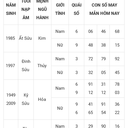
TUỔI
MỆNH
NĂM
GIỚI
QUÁI
CON SỐ MAY
NẠP
NGŨ
SINH
TÍNH
SỐ
MẮN
HÔM NAY
ÂM
HÀNH
Nam
6
06
46
68
1985
Ất Sửu
Kim
Nữ
9
48
38
15
Nam
3
72
79
92
Đinh
1997
Thủy
Sửu
Nữ
3
32
05
45
6
91
31
78
Nam
9
12
12
03
1949
Kỷ
Hỏa
2009
Sửu
9
41
91
36
Nữ
6
65
54
22
Nam
3
29
90
16