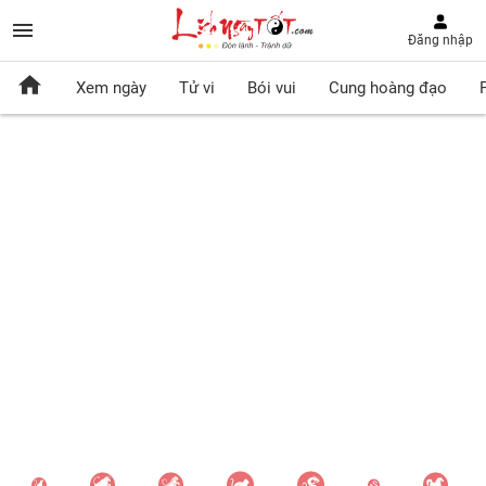
Đăng nhập
Xem ngày
Tử vi
Bói vui
Cung hoàng đạo