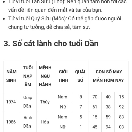
Tử vi tuổi Tân Sửu (Thổ): Nên quan tâm hơn tới các
vấn đề liên quan đến mắt và tai của bạn.
Tử vi tuổi Quý Sửu (Mộc): Có thể gặp được người
chung tư tưởng, dễ chia sẻ, tâm sự.
3. Số cát lành cho tuổi Dần
TUỔI
MỆNH
NĂM
GIỚI
QUÁI
CON SỐ MAY
NẠP
NGŨ
SINH
TÍNH
SỐ
MẮN
HÔM NAY
ÂM
HÀNH
Nam
8
70
40
15
Giáp
1974
Thủy
Dần
Nữ
7
61
38
92
Nam
5
15
59
83
Bính
1986
Hỏa
Dần
Nữ
1
45
94
03