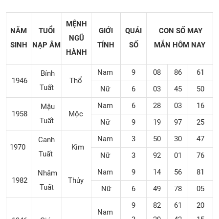
MỆNH
NĂM
TUỔI
GIỚI
QUÁI
CON SỐ MAY
NGŨ
SINH
NẠP ÂM
TÍNH
SỐ
MẮN
HÔM NAY
HÀNH
Nam
9
08
86
61
Bính
1946
Thổ
Tuất
Nữ
6
03
45
50
Nam
6
28
03
16
Mậu
1958
Mộc
Tuất
Nữ
9
19
97
25
Nam
3
50
30
47
Canh
1970
Kim
Tuất
Nữ
3
92
01
76
Nam
9
14
56
81
Nhâm
1982
Thủy
Tuất
Nữ
6
49
78
05
9
82
61
20
Nam