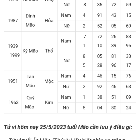
Nữ
8
35
72
59
Nam
4
91
43
15
Đinh
1987
Hỏa
Mão
Nữ
2
52
05
69
7
72
26
83
Nam
1
10
39
95
1939
Kỷ Mão
Thổ
1999
8
05
81
33
Nữ
5
28
96
17
Nam
4
46
15
76
Tân
1951
Mộc
Mão
Nữ
2
92
46
63
Nam
1
38
51
09
Quý
1963
Kim
Mão
Nữ
5
04
80
24
Tử vi hôm nay 25/5/2023 tuổi Mão cần lưu ý điều gì: