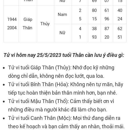
Nữ
7
69
07
15
2
80
61
40
Nam
5
15
96
24
1944
Giáp
Thủy
2004
Thân
4
38
87
62
Nữ
1
93
20
51
Tử vi hôm nay 25/5/2023 tuổi Thân cần lưu ý điều gì:
Tử vi tuổi Giáp Thân (Thủy): Nhớ đọc kỹ những
dòng chỉ dẫn, không nên đọc lướt, qua loa.
Tử vi tuổi Bính Thân (Hỏa): Không nên tự mãn, hãy
tiếp tục hoàn thiện bản thân mình hơn, bạn nhé.
Tử vi tuổi Mậu Thân (Thổ): Cảm thấy biết ơn vì
những điều mà người khác đã làm cho bạn.
Tử vi tuổi Canh Thân (Mộc): Mọi thứ đang diễn ra
theo kế hoạch và bạn cảm thấy an nhàn, thoải mái.