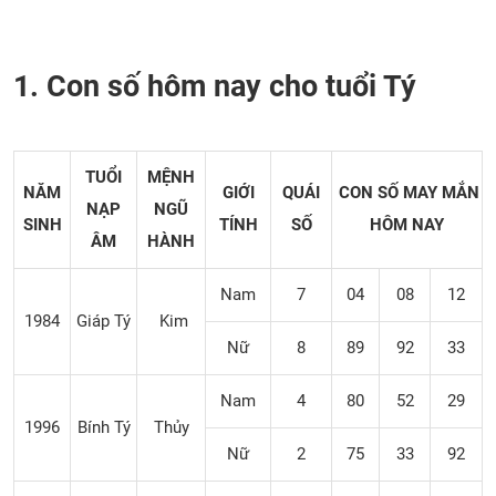
1. Con số hôm nay cho tuổi Tý
TUỔI
MỆNH
NĂM
GIỚI
QUÁI
CON SỐ MAY MẮN
NẠP
NGŨ
SINH
TÍNH
SỐ
HÔM NAY
ÂM
HÀNH
Nam
7
04
08
12
1984
Giáp Tý
Kim
Nữ
8
89
92
33
Nam
4
80
52
29
1996
Bính Tý
Thủy
Nữ
2
75
33
92