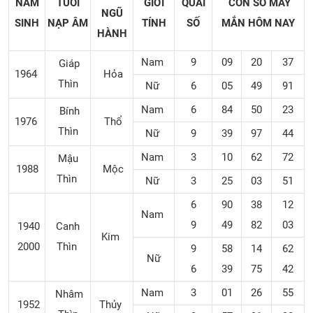
NĂM
TUỔI
GIỚI
QUÁI
CON SỐ MAY
NGŨ
SINH
NẠP ÂM
TÍNH
SỐ
MẮN
HÔM NAY
HÀNH
Nam
9
09
20
37
Giáp
1964
Hỏa
Thìn
Nữ
6
05
49
91
Nam
6
84
50
23
Bính
1976
Thổ
Thìn
Nữ
9
39
97
44
Nam
3
10
62
72
Mậu
1988
Mộc
Thìn
Nữ
3
25
03
51
6
90
38
12
Nam
9
49
82
03
1940
Canh
Kim
2000
Thìn
9
58
14
62
Nữ
6
39
75
42
Nam
3
01
26
55
Nhâm
1952
Thủy