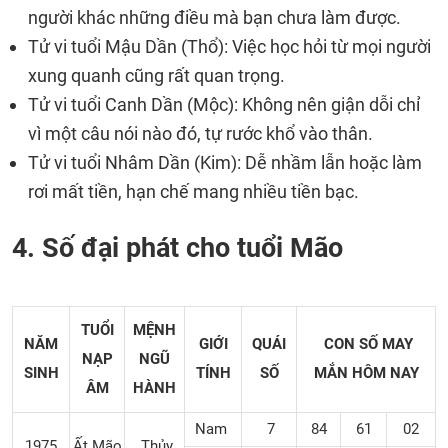
người khác những điều mà bạn chưa làm được.
Tử vi tuổi Mậu Dần (Thổ): Việc học hỏi từ mọi người
xung quanh cũng rất quan trọng.
Tử vi tuổi Canh Dần (Mộc): Không nên giận dỗi chỉ
vì một câu nói nào đó, tự rước khổ vào thân.
Tử vi tuổi Nhâm Dần (Kim): Dễ nhầm lẫn hoặc làm
rơi mất tiền, hạn chế mang nhiều tiền bạc.
4. Số đại phát cho tuổi Mão
TUỔI
MỆNH
NĂM
GIỚI
QUÁI
CON SỐ MAY
NẠP
NGŨ
SINH
TÍNH
SỐ
MẮN
HÔM NAY
ÂM
HÀNH
Nam
7
84
61
02
1975
Ất Mão
Thủy