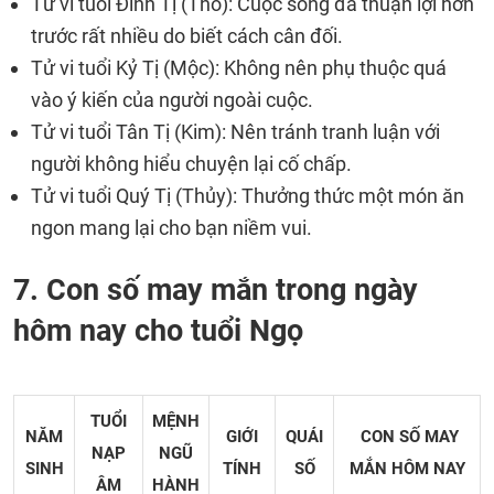
Tử vi tuổi Đinh Tị (Thổ): Cuộc sống đã thuận lợi hơn
trước rất nhiều do biết cách cân đối.
Tử vi tuổi Kỷ Tị (Mộc): Không nên phụ thuộc quá
vào ý kiến của người ngoài cuộc.
Tử vi tuổi Tân Tị (Kim): Nên tránh tranh luận với
người không hiểu chuyện lại cố chấp.
Tử vi tuổi Quý Tị (Thủy): Thưởng thức một món ăn
ngon mang lại cho bạn niềm vui.
7. Con số may mắn trong ngày
hôm nay cho tuổi Ngọ
TUỔI
MỆNH
NĂM
GIỚI
QUÁI
CON SỐ MAY
NẠP
NGŨ
SINH
TÍNH
SỐ
MẮN
HÔM NAY
ÂM
HÀNH