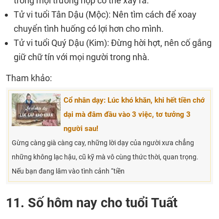
trong mọi trường hợp có thể xảy ra.
Tử vi tuổi Tân Dậu (Mộc): Nên tìm cách để xoay
chuyển tình huống có lợi hơn cho mình.
Tử vi tuổi Quý Dậu (Kim): Đừng hời hợt, nên cố gắng
giữ chữ tín với mọi người trong nhà.
Tham khảo:
Cổ nhân dạy: Lúc khó khăn, khi hết tiền chớ
dại mà đâm đầu vào 3 việc, tơ tưởng 3
người sau!
Gừng càng già càng cay, những lời dạy của người xưa chẳng
những không lạc hậu, cũ kỹ mà vô cùng thức thời, quan trọng.
Nếu bạn đang lâm vào tình cảnh “tiền
11. Số hôm nay cho tuổi Tuất