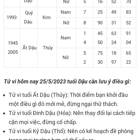
Dậu
Nữ
5
16
52
70
Nam
7
25
49
83
Quý
1993
Kim
Dậu
Nữ
8
90
31
52
1
45
63
91
Nam
4
50
24
04
1945
Ất Dậu
Thủy
2005
5
75
18
65
Nữ
2
30
97
22
Tử vi hôm nay 25/5/2023 tuổi Dậu cần lưu ý điều gì:
Tử vi tuổi Ất Dậu (Thủy): Thời điểm bạn khởi đầu
một điều gì đó mới mẻ, đừng ngại thử thách.
Tử vi tuổi Đinh Dậu (Hỏa): Nên thay đổi lại cách tiếp
cận mọi việc, đừng cố chấp.
Tử vi tuổi Kỷ Dậu (Thổ): Nên có kế hoạch đề phòng