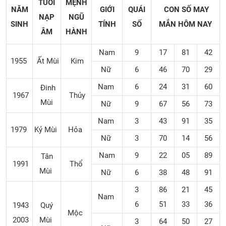
TUỔI
MỆNH
NĂM
GIỚI
QUÁI
CON SỐ MAY
NẠP
NGŨ
SINH
TÍNH
SỐ
MẮN
HÔM NAY
ÂM
HÀNH
Nam
9
17
81
42
1955
Ất Mùi
Kim
Nữ
6
46
70
29
Nam
6
24
31
60
Đinh
1967
Thủy
Mùi
Nữ
9
67
56
73
Nam
3
43
91
35
1979
Kỷ Mùi
Hỏa
Nữ
3
70
14
56
Nam
9
22
05
89
Tân
1991
Thổ
Mùi
Nữ
6
38
48
91
3
86
21
45
Nam
6
51
33
36
1943
Quý
Mộc
2003
Mùi
3
64
50
27