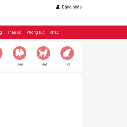
Đăng nhập
ng
Thần số
Phong tục
Khác
Dậu
Tuất
Hợi