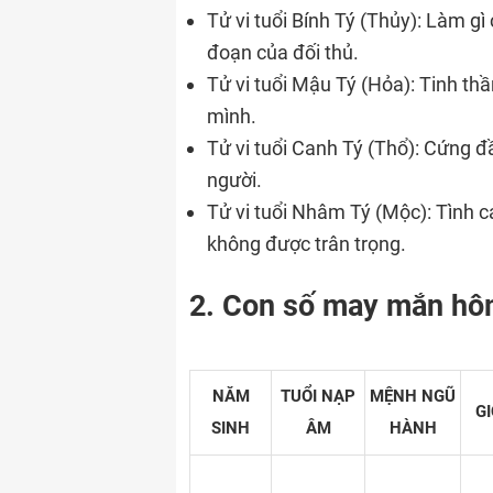
Tử vi tuổi Bính Tý (Thủy): Làm g
đoạn của đối thủ.
Tử vi tuổi Mậu Tý (Hỏa): Tinh thầ
mình.
Tử vi tuổi Canh Tý (Thổ): Cứng đ
người.
Tử vi tuổi Nhâm Tý (Mộc): Tình cả
không được trân trọng.
2. Con số may mắn hô
NĂM
TUỔI NẠP
MỆNH NGŨ
GI
SINH
ÂM
HÀNH