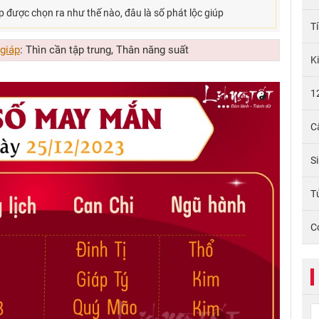
 được chọn ra như thế nào, đâu là số phát lộc giúp
T
 giáp
: Thìn cần tập trung, Thân năng suất
K
1
C
S
Tử
C