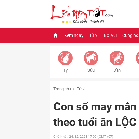
Xem ngày
Tử vi
Bói vui
Cung ho
Tý
Sửu
Dần
Trang chủ
Tử vi
Con số may mắn
theo tuổi ăn LỘC
Chủ Nhật, 24/12/2023
17:00 (GMT+07)