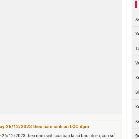
X
X
T
V
X
S
X
X
ay 26/12/2023 theo năm sinh ăn LỘC đậm
26/12/2023 theo năm sinh của bạn là số bao nhiêu, con số
Đ