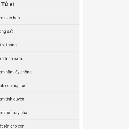
Tử vi
em sao hạn
ông đất
ử vi tháng
ận trình năm
em năm lấy chồng
inh con hợp tuổi
em tình duyên
em tuổi xây nhà
ặt tên cho con