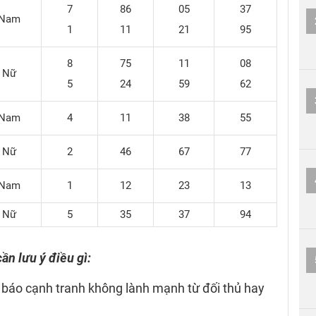
7
86
05
37
Nam
1
11
21
95
8
75
11
08
Nữ
5
24
59
62
Nam
4
11
38
55
Nữ
2
46
67
77
Nam
1
12
23
13
Nữ
5
35
37
94
ần lưu ý điều gì:
m báo cạnh tranh không lành mạnh từ đối thủ hay