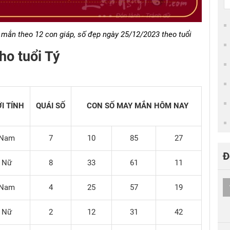
ắn theo 12 con giáp, số đẹp ngày 25/12/2023 theo tuổi
ho tuổi Tý
ỚI TÍNH
QUÁI SỐ
CON SỐ MAY MẮN HÔM NAY
Nam
7
10
85
27
Đ
Nữ
8
33
61
11
Nam
4
25
57
19
Nữ
2
12
31
42