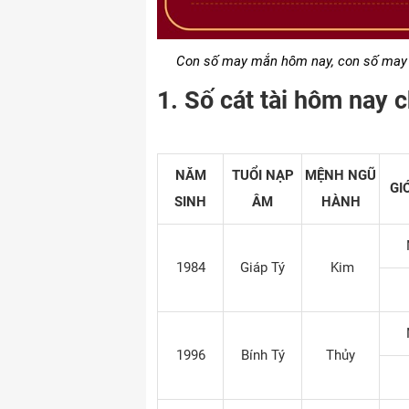
Con số may mắn hôm nay, con số may m
1. Số cát tài hôm nay c
NĂM
TUỔI NẠP
MỆNH NGŨ
GI
SINH
ÂM
HÀNH
1984
Giáp Tý
Kim
1996
Bính Tý
Thủy