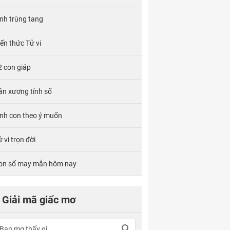
ính trùng tang
iến thức Tử vi
2 con giáp
ân xương tính số
inh con theo ý muốn
 vi trọn đời
on số may mắn hôm nay
Giải mã giấc mơ