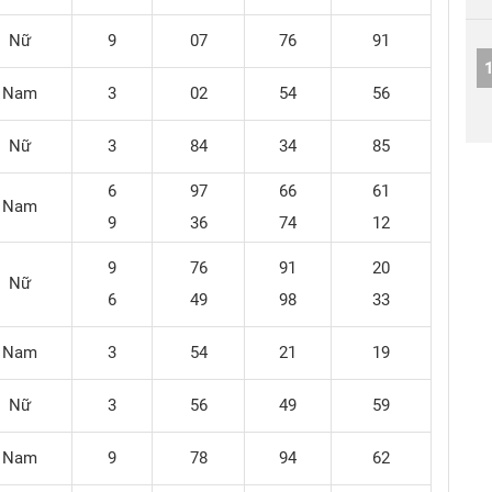
Nữ
9
07
76
91
Nam
3
02
54
56
Nữ
3
84
34
85
6
97
66
61
Nam
9
36
74
12
9
76
91
20
Nữ
6
49
98
33
Nam
3
54
21
19
Nữ
3
56
49
59
Nam
9
78
94
62