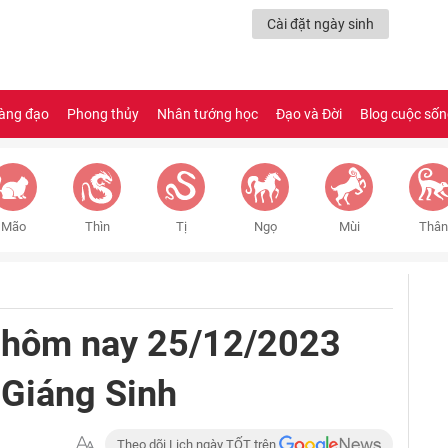
Cài đặt ngày sinh
àng đạo
Phong thủy
Nhân tướng học
Đạo và Đời
Blog cuộc số
Mão
Thìn
Tị
Ngọ
Mùi
Thân
 hôm nay 25/12/2023
 Giáng Sinh
Theo dõi Lịch ngày TỐT trên