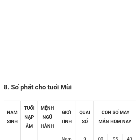
8. Số phát cho tuổi Mùi
TUỔI
MỆNH
NĂM
GIỚI
QUÁI
CON SỐ MAY
NẠP
NGŨ
SINH
TÍNH
SỐ
MẮN
HÔM NAY
ÂM
HÀNH
Nam
9
00
95
40