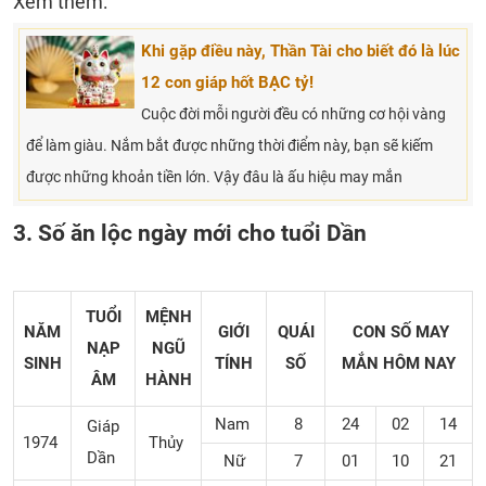
Xem thêm:
Khi gặp điều này, Thần Tài cho biết đó là lúc
12 con giáp hốt BẠC tỷ!
Cuộc đời mỗi người đều có những cơ hội vàng
để làm giàu. Nắm bắt được những thời điểm này, bạn sẽ kiếm
được những khoản tiền lớn. Vậy đâu là ấu hiệu may mắn
3. Số ăn lộc ngày mới cho tuổi Dần
TUỔI
MỆNH
NĂM
GIỚI
QUÁI
CON SỐ MAY
NẠP
NGŨ
SINH
TÍNH
SỐ
MẮN
HÔM NAY
ÂM
HÀNH
Nam
8
24
02
14
Giáp
1974
Thủy
Dần
Nữ
7
01
10
21