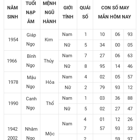
TUỔI
MỆNH
NĂM
GIỚI
QUÁI
CON SỐ MAY
NẠP
NGŨ
SINH
TÍNH
SỐ
MẮN
HÔM NAY
ÂM
HÀNH
Nam
1
10
06
93
Giáp
1954
Kim
Ngọ
Nữ
5
34
00
05
Nam
7
27
06
63
Bính
1966
Thủy
Ngọ
Nữ
8
95
14
46
Nam
4
02
05
57
Mậu
1978
Hỏa
Ngọ
Nữ
2
79
93
12
Nam
1
03
36
88
Canh
1990
Thổ
Ngọ
Nữ
5
02
27
47
4
01
12
26
Nam
7
57
93
33
1942
Nhâm
Mộc
2002
Ngọ
2
59
97