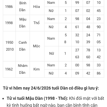
Nam
5
99
07
10
Bính
1986
Hỏa
Dần
Nữ
1
07
02
45
Nam
2
98
04
23
Mậu
1998
Thổ
Dần
Nữ
4
61
48
90
5
32
24
71
Nam
8
10
39
05
1950
Canh
Mộc
2010
Dần
27
78
13
Nữ
1
63
60
42
Nam
2
00
98
33
Nhâm
1962
Kim
Dần
Nữ
4
09
42
86
Tử vi hôm nay 24/6/2026 tuổi Dần có điều gì lưu ý:
Tử vi tuổi Mậu Dần (1998 - Thổ):
Khi đối mặt với bất
kỳ tình huống bất ngờ nào, bạn cần bình tĩnh cân