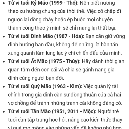
Tử vi tuổi Kỷ Mão (1999 - Thổ):
Nên biết nương
theo xu hướng chung của thời thế. Việc cố chấp đi
ngược lại dòng chảy hoặc ép buộc mọi chuyện
thành công theo ý mình sẽ chỉ mang lại thất bại.
Tử vi tuổi Đinh Mão (1987 - Hỏa):
Bạn cần giữ vững
định hướng ban đầu, không để những lời bàn tán
xung quanh làm lung lạc ý chí chiến đấu của mình.
Tử vi tuổi Ất Mão (1975 - Thủy):
Hãy dành thời gian
quan tâm đến con cái và chia sẻ gánh nặng gia
đình cùng người bạn đời.
Tử vi tuổi Quý Mão (1963 - Kim):
Việc quản lý tài
chính trong gia đình cần sự đồng thuận của cả hai
vợ chồng để tránh những tranh cãi không đáng có.
Tử vi tuổi Tân Mão (1951, 2011 - Mộc):
Người trẻ
tuổi cần tập trung học hỏi, nâng cao kiến thức thay
vì quá mơ mộng vào những vấn đề không phù hợp