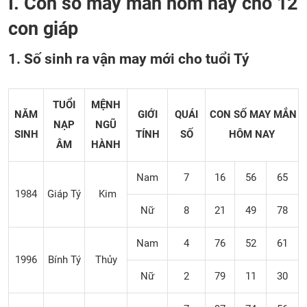
I. Con số may mắn hôm nay cho 12
con giáp
1. Số sinh ra vận may mới cho tuổi Tý
TUỔI
MỆNH
NĂM
GIỚI
QUÁI
CON SỐ MAY MẮN
NẠP
NGŨ
SINH
TÍNH
SỐ
HÔM NAY
ÂM
HÀNH
Nam
7
16
56
65
1984
Giáp Tý
Kim
Nữ
8
21
49
78
Nam
4
76
52
61
1996
Bính Tý
Thủy
Nữ
2
79
11
30