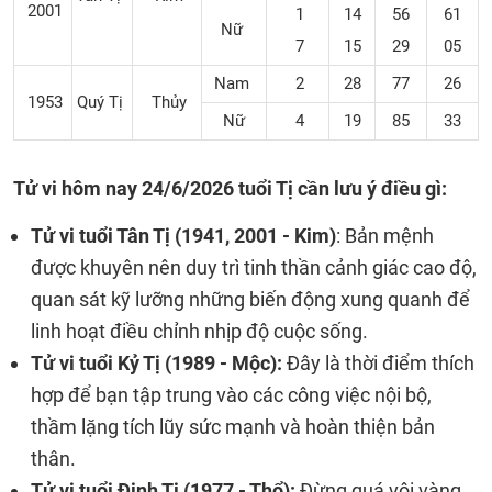
2001
1
14
56
61
Nữ
7
15
29
05
Nam
2
28
77
26
1953
Quý Tị
Thủy
Nữ
4
19
85
33
Tử vi hôm nay 24/6/2026 tuổi Tị cần lưu ý điều gì:
Tử vi tuổi Tân Tị (1941, 2001 - Kim)
: Bản mệnh
được khuyên nên duy trì tinh thần cảnh giác cao độ,
quan sát kỹ lưỡng những biến động xung quanh để
linh hoạt điều chỉnh nhịp độ cuộc sống.
Tử vi tuổi Kỷ Tị (1989 - Mộc):
Đây là thời điểm thích
hợp để bạn tập trung vào các công việc nội bộ,
thầm lặng tích lũy sức mạnh và hoàn thiện bản
thân.
Tử vi tuổi Đinh Tị (1977 - Thổ):
Đừng quá vội vàng