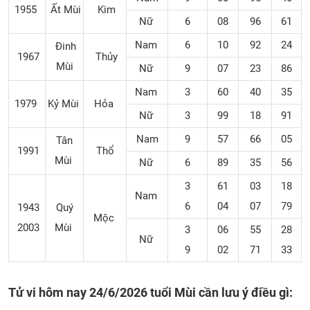
1955
Ất Mùi
Kim
Nữ
6
08
96
61
Nam
6
10
92
24
Đinh
1967
Thủy
Mùi
Nữ
9
07
23
86
Nam
3
60
40
35
1979
Kỷ Mùi
Hỏa
Nữ
3
99
18
91
Nam
9
57
66
05
Tân
1991
Thổ
Mùi
Nữ
6
89
35
56
3
61
03
18
Nam
6
04
07
79
1943
Quý
Mộc
2003
Mùi
3
06
55
28
Nữ
9
02
71
33
Tử vi hôm nay 24/6/2026 tuổi Mùi cần lưu ý điều gì: