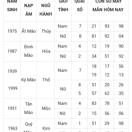
NĂM
GIỚI
QUÁI
CON SỐ MAY
NẠP
NGŨ
SINH
TÍNH
SỐ
MẮN
HÔM NAY
ÂM
HÀNH
Nam
7
21
93
98
1975
Ất Mão
Thủy
Nữ
8
81
92
04
Nam
4
12
19
90
Đinh
1987
Hỏa
Mão
Nữ
2
34
51
92
18
17
56
Nam
7
1939
19
12
13
Kỷ Mão
Thổ
8
51
20
26
1999
Nữ
5
57
62
35
Nam
4
83
78
51
Tân
1951
Mộc
Mão
Nữ
2
15
56
06
Nam
1
51
29
98
Quý
1963
Kim