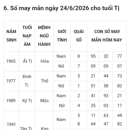
6. Số may mắn ngày 24/6/2026 cho tuổi Tị
TUỔI
MỆNH
NĂM
GIỚI
QUÁI
CON SỐ MAY
NẠP
NGŨ
SINH
TÍNH
SỐ
MẮN
HÔM NAY
ÂM
HÀNH
Nam
8
95
32
77
1965
Ất Tị
Hỏa
Nữ
7
09
09
07
Nam
5
21
44
73
Đinh
1977
Thổ
Tị
Nữ
1
51
58
82
Nam
2
41
93
21
1989
Kỷ Tị
Mộc
Nữ
4
25
03
17
5
11
63
44
Nam
8
64
47
82
1941
Tân Tị
Kim