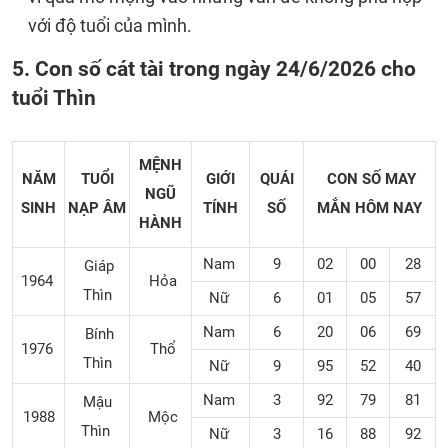
với độ tuổi của mình.
5. Con số cát tài trong ngày 24/6/2026 cho
tuổi Thìn
MỆNH
NĂM
TUỔI
GIỚI
QUÁI
CON SỐ MAY
NGŨ
SINH
NẠP ÂM
TÍNH
SỐ
MẮN
HÔM NAY
HÀNH
Nam
9
02
00
28
Giáp
1964
Hỏa
Thìn
Nữ
6
01
05
57
Nam
6
20
06
69
Bính
1976
Thổ
Thìn
Nữ
9
95
52
40
Nam
3
92
79
81
Mậu
1988
Mộc
Thìn
Nữ
3
16
88
92