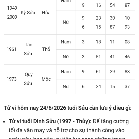
Nam
9
16
54
87
1949
Kỷ Sửu
Hỏa
2009
9
23
30
10
Nữ
6
15
87
93
Nam
3
18
11
08
Tân
1961
Thổ
Sửu
Nữ
3
51
41
46
Nam
9
61
29
88
Quý
1973
Mộc
Sửu
Nữ
6
24
15
37
Tử vi hôm nay 24/6/2026 tuổi Sửu cần lưu ý điều gì:
Tử vi tuổi Đinh Sửu (1997 - Thủy):
Để tăng cường
tối đa vận may và hỗ trợ cho sự thành công vào