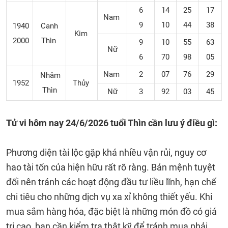
6
14
25
17
Nam
9
10
44
38
1940
Canh
Kim
2000
Thìn
9
10
55
63
Nữ
6
70
98
05
Nam
2
07
76
29
Nhâm
1952
Thủy
Thìn
Nữ
3
92
03
45
Tử vi hôm nay 24/6/2026 tuổi Thìn cần lưu ý điều gì:
Phương diện tài lộc gặp khá nhiều vận rủi, nguy cơ
hao tài tốn của hiện hữu rất rõ ràng. Bản mệnh tuyệt
đối nên tránh các hoạt động đầu tư liều lĩnh, hạn chế
chi tiêu cho những dịch vụ xa xỉ không thiết yếu. Khi
mua sắm hàng hóa, đặc biệt là những món đồ có giá
trị cao, bạn cần kiểm tra thật kỹ để tránh mua phải