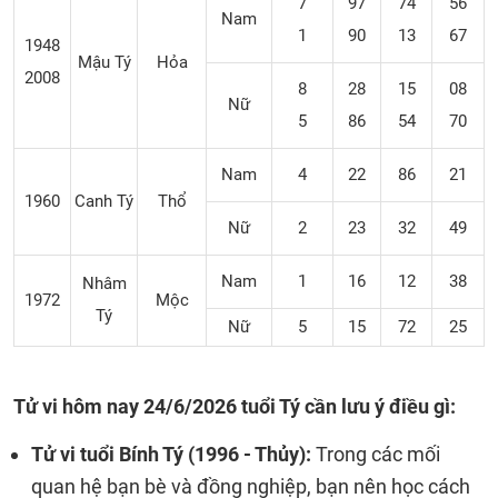
7
97
74
56
Nam
1
90
13
67
1948
Mậu Tý
Hỏa
2008
8
28
15
08
Nữ
5
86
54
70
Nam
4
22
86
21
1960
Canh Tý
Thổ
Nữ
2
23
32
49
Nam
1
16
12
38
Nhâm
1972
Mộc
Tý
Nữ
5
15
72
25
Tử vi hôm nay 24/6/2026 tuổi Tý cần lưu ý điều gì:
Tử vi tuổi Bính Tý (1996 - Thủy):
Trong các mối
quan hệ bạn bè và đồng nghiệp, bạn nên học cách