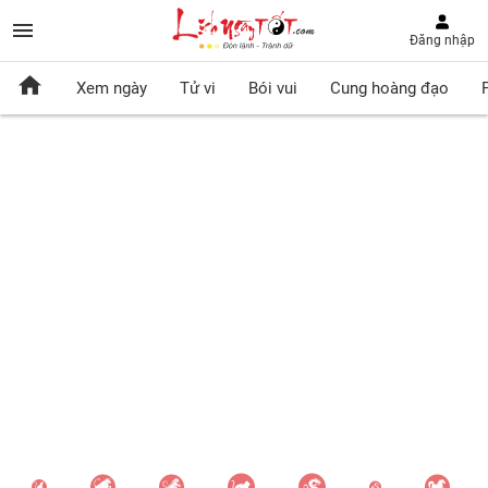
Đăng nhập
Xem ngày
Tử vi
Bói vui
Cung hoàng đạo