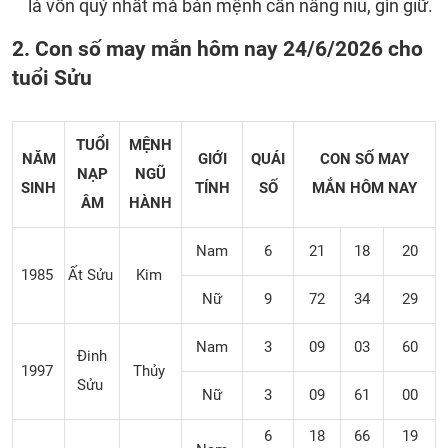
là vốn quý nhất mà bản mệnh cần nâng niu, gìn giữ.
2. Con số may mắn hôm nay 24/6/2026 cho
tuổi Sửu
TUỔI
MỆNH
NĂM
GIỚI
QUÁI
CON SỐ MAY
NẠP
NGŨ
SINH
TÍNH
SỐ
MẮN
HÔM NAY
ÂM
HÀNH
Nam
6
21
18
20
1985
Ất Sửu
Kim
Nữ
9
72
34
29
Nam
3
09
03
60
Đinh
1997
Thủy
Sửu
Nữ
3
09
61
00
6
18
66
19