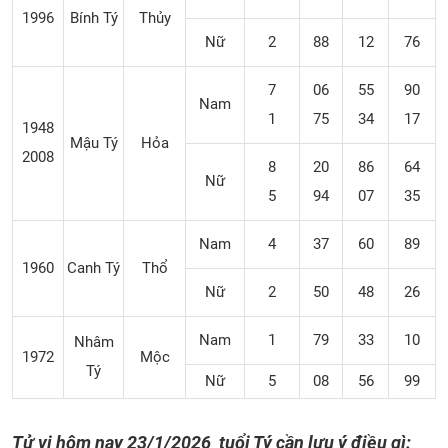
1996
Bính Tý
Thủy
Nữ
2
88
12
76
7
06
55
90
Nam
1
75
34
17
1948
Mậu Tý
Hỏa
2008
8
20
86
64
Nữ
5
94
07
35
Nam
4
37
60
89
1960
Canh Tý
Thổ
Nữ
2
50
48
26
Nam
1
79
33
10
Nhâm
1972
Mộc
Tý
Nữ
5
08
56
99
Tử vi hôm nay 23/1/2026 tuổi Tý cần lưu ý điều gì: