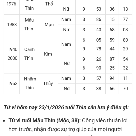
1976
Thổ
Thìn
Nữ
9
53
36
18
Nam
3
86
15
77
Mậu
1988
Mộc
Thìn
Nữ
3
40
68
03
6
05
59
80
Nam
9
78
44
29
1940
Canh
Kim
2000
Thìn
9
26
87
54
Nữ
6
90
25
32
Nam
3
57
94
11
Nhâm
1952
Thủy
Thìn
Nữ
3
38
66
70
Tử vi hôm nay
23/1/2026
tuổi Thìn cần lưu ý điều gì:
Tử vi tuổi Mậu Thìn (Mộc, 38):
Công việc thuận lợi
hơn trước, nhận được sự trợ giúp của mọi người