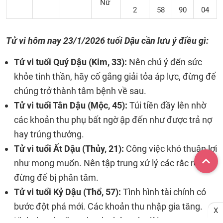
Nữ
2
58
90
04
Tử vi hôm nay
23/1/2026
tuổi Dậu cần lưu ý điều gì:
Tử vi tuổi Quý Dậu (Kim, 33):
Nên chú ý đến sức
khỏe tinh thần, hãy cố gắng giải tỏa áp lực, đừng để
chúng trở thành tâm bệnh về sau.
Tử vi tuổi Tân Dậu (Mộc, 45):
Túi tiền đầy lên nhờ
các khoản thu phụ bất ngờ ập đến như được trả nợ
hay trúng thưởng.
Tử vi tuổi Ất Dậu (Thủy, 21):
Công việc khó thuận lợi
như mong muốn. Nên tập trung xử lý các rắc rối,
đừng để bị phân tâm.
Tử vi tuổi Kỷ Dậu (Thổ, 57):
Tình hình tài chính có
bước đột phá mới. Các khoản thu nhập gia tăng.
X
Kinh doanh cũng nhanh chóng thu lời.