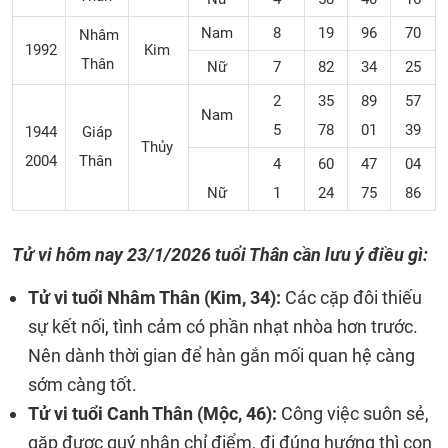
Nam
8
19
96
70
Nhâm
1992
Kim
Thân
Nữ
7
82
34
25
2
35
89
57
Nam
5
78
01
39
1944
Giáp
Thủy
2004
Thân
4
60
47
04
Nữ
1
24
75
86
Tử vi hôm nay
23/1/2026
tuổi Thân cần lưu ý điều gì:
Tử vi tuổi Nhâm Thân (Kim, 34):
Các cặp đôi thiếu
sự kết nối, tình cảm có phần nhạt nhòa hơn trước.
Nên dành thời gian để hàn gắn mối quan hệ càng
sớm càng tốt.
Tử vi tuổi Canh Thân (Mộc, 46):
Công việc suôn sẻ,
gặp được quý nhân chỉ điểm, đi đúng hướng thì con