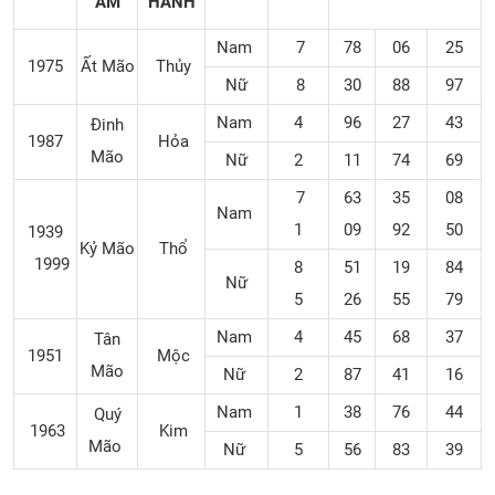
ÂM
HÀNH
Nam
7
78
06
25
1975
Ất Mão
Thủy
Nữ
8
30
88
97
Nam
4
96
27
43
Đinh
1987
Hỏa
Mão
Nữ
2
11
74
69
7
63
35
08
Nam
1
09
92
50
1939
Kỷ Mão
Thổ
1999
8
51
19
84
Nữ
5
26
55
79
Nam
4
45
68
37
Tân
1951
Mộc
Mão
Nữ
2
87
41
16
Nam
1
38
76
44
Quý
1963
Kim
Mão
Nữ
5
56
83
39