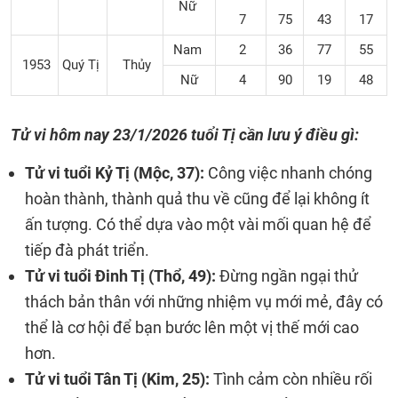
Nữ
7
75
43
17
Nam
2
36
77
55
1953
Quý Tị
Thủy
Nữ
4
90
19
48
Tử vi hôm nay
23/1/2026
tuổi Tị cần lưu ý điều gì:
Tử vi tuổi Kỷ Tị (Mộc, 37):
Công việc nhanh chóng
hoàn thành, thành quả thu về cũng để lại không ít
ấn tượng. Có thể dựa vào một vài mối quan hệ để
tiếp đà phát triển.
Tử vi tuổi Đinh Tị (Thổ, 49):
Đừng ngần ngại thử
thách bản thân với những nhiệm vụ mới mẻ, đây có
thể là cơ hội để bạn bước lên một vị thế mới cao
hơn.
Tử vi tuổi Tân Tị (Kim, 25):
Tình cảm còn nhiều rối