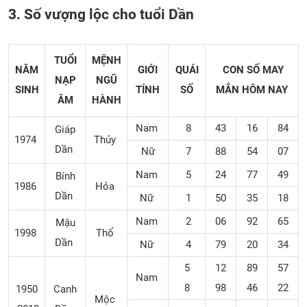
3. Số vượng lộc cho tuổi Dần
TUỔI
MỆNH
NĂM
GIỚI
QUÁI
CON SỐ MAY
NẠP
NGŨ
SINH
TÍNH
SỐ
MẮN
HÔM NAY
ÂM
HÀNH
Nam
8
43
16
84
Giáp
1974
Thủy
Dần
Nữ
7
88
54
07
Nam
5
24
77
49
Bính
1986
Hỏa
Dần
Nữ
1
50
35
18
Nam
2
06
92
65
Mậu
1998
Thổ
Dần
Nữ
4
79
20
34
5
12
89
57
Nam
8
98
46
22
1950
Canh
Mộc