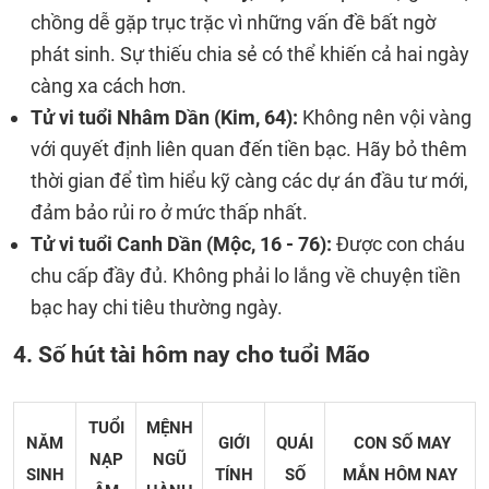
chồng dễ gặp trục trặc vì những vấn đề bất ngờ
phát sinh. Sự thiếu chia sẻ có thể khiến cả hai ngày
càng xa cách hơn.
Tử vi tuổi Nhâm Dần (Kim, 64):
Không nên vội vàng
với quyết định liên quan đến tiền bạc. Hãy bỏ thêm
thời gian để tìm hiểu kỹ càng các dự án đầu tư mới,
đảm bảo rủi ro ở mức thấp nhất.
Tử vi tuổi Canh Dần (Mộc, 16 - 76):
Được con cháu
chu cấp đầy đủ. Không phải lo lắng về chuyện tiền
bạc hay chi tiêu thường ngày.
4. Số hút tài hôm nay cho tuổi Mão
TUỔI
MỆNH
NĂM
GIỚI
QUÁI
CON SỐ MAY
NẠP
NGŨ
SINH
TÍNH
SỐ
MẮN
HÔM NAY