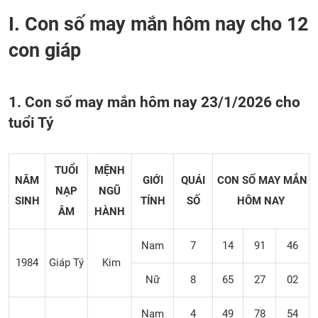
I. Con số may mắn hôm nay cho 12
con giáp
1. Con số may mắn hôm nay 23/1/2026 cho
tuổi Tý
TUỔI
MỆNH
NĂM
GIỚI
QUÁI
CON SỐ MAY MẮN
NẠP
NGŨ
SINH
TÍNH
SỐ
HÔM NAY
ÂM
HÀNH
Nam
7
14
91
46
1984
Giáp Tý
Kim
Nữ
8
65
27
02
Nam
4
49
78
54