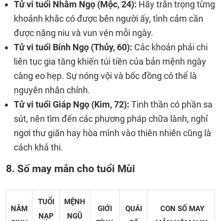
Tử vi tuổi Nhâm Ngọ (Mộc, 24):
Hãy trân trọng từng
khoảnh khắc có được bên người ấy, tình cảm cần
được nâng niu và vun vén mỗi ngày.
Tử vi tuổi Bính Ngọ (Thủy, 60):
Các khoản phải chi
liên tục gia tăng khiến túi tiền của bản mệnh ngày
càng eo hẹp. Sự nóng vội và bốc đồng có thể là
nguyên nhân chính.
Tử vi tuổi Giáp Ngọ (Kim, 72):
Tinh thần có phần sa
sút, nên tìm đến các phương pháp chữa lành, nghỉ
ngơi thư giãn hay hòa mình vào thiên nhiên cũng là
cách khả thi.
8. Số may mắn cho tuổi Mùi
TUỔI
MỆNH
NĂM
GIỚI
QUÁI
CON SỐ MAY
NẠP
NGŨ