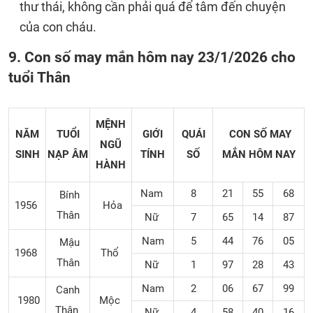
thư thái, không cần phải quá để tâm đến chuyện
của con cháu.
9. Con số may mắn hôm nay 23/1/2026 cho
tuổi Thân
MỆNH
NĂM
TUỔI
GIỚI
QUÁI
CON SỐ MAY
NGŨ
SINH
NẠP ÂM
TÍNH
SỐ
MẮN
HÔM NAY
HÀNH
Nam
8
21
55
68
Bính
1956
Hỏa
Thân
Nữ
7
65
14
87
Nam
5
44
76
05
Mậu
1968
Thổ
Thân
Nữ
1
97
28
43
Nam
2
06
67
99
Canh
1980
Mộc
Thân
Nữ
4
58
40
16