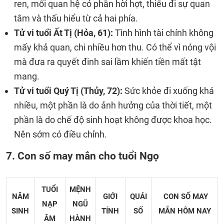
ren, mối quan hệ có phần hời hợt, thiếu đi sự quan
tâm và thấu hiểu từ cả hai phía.
Tử vi tuổi Ất Tị (Hỏa, 61):
Tình hình tài chính không
mấy khả quan, chi nhiều hơn thu. Có thể vì nóng vội
mà đưa ra quyết đinh sai lầm khiến tiền mất tật
mang.
Tử vi tuổi Quý Tị (Thủy, 72):
Sức khỏe đi xuống khá
nhiều, một phần là do ảnh hưởng của thời tiết, một
phần là do chế độ sinh hoạt không được khoa học.
Nên sớm có điều chỉnh.
7. Con số may mắn cho tuổi Ngọ
TUỔI
MỆNH
NĂM
GIỚI
QUÁI
CON SỐ MAY
NẠP
NGŨ
SINH
TÍNH
SỐ
MẮN
HÔM NAY
ÂM
HÀNH