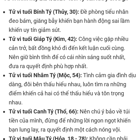
Tử vi tuổi Bính Tý (Thủy, 30):
Đề phòng tiểu nhân
đeo bám, giăng bẫy khiến bạn hành động sai lầm
khiến uy tín giảm sút.
Tử vi tuổi Giáp Tý (Kim, 42):
Công việc gặp nhiều
cản trở, bất đồng khó đi đến kết luận cuối cùng.
Nên giữ bình tĩnh để có cái nhìn sáng suốt nhất,
đưa ra quyết định phù hợp nhất.
Tử vi tuổi Nhâm Tý (Mộc, 54):
Tình cảm gia đình dịu
dàng, đôi bên thấu hiểu nhau, luôn tìm ra những
điểm khiến cả hai có thể thấu hiểu và tôn trọng
nhau.
Tử vi tuổi Canh Tý (Thổ, 66):
Nên chú ý bảo về túi
tiền của mình, đừng để những lời ngon ngọt khiến
bạn lung lay, ra quyết định một cách nóng vội.
Tử vi tuổi Mậu Tý (Hỏa, 18 - 78):
Không cần phải