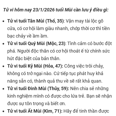
Tử vi hôm nay
23/1/2026
tuổi Mùi cần lưu ý điều gì:
Tử vi tuổi Tân Mùi (Thổ, 35)
: Vận may tài lộc gõ
cửa, có cơ hội làm giàu nhanh, chớp thời cơ thì tiền
bạc chảy về ầm ầm.
Tử vi tuổi Quý Mùi (Mộc, 23)
: Tình cảm có bước đột
phá. Người độc thân có cơ hội thoát ế từ chính sức
hút đặc biệt của bản thân.
Tử vi tuổi Kỷ Mùi (Hỏa, 47):
Công việc trôi chảy,
không có trở ngại nào. Cứ tiếp tục phát huy khả
năng sẵn có, thành quả thu về sẽ rất khả quan.
Tử vi tuổi Đinh Mùi (Thủy, 59):
Nên chia sẻ những
kinh nghiệm mình có được cho lứa trẻ. Bạn sẽ nhận
được sự tôn trọng và biết ơn.
Tử vi tuổi Ất Mùi (Kim, 71):
Hãy để tinh thần được