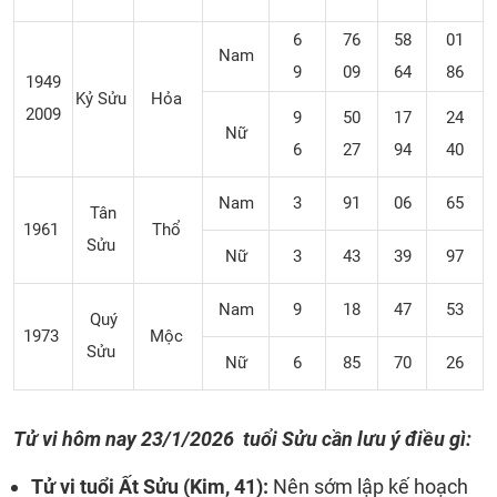
6
76
58
01
Nam
9
09
64
86
1949
Kỷ Sửu
Hỏa
2009
9
50
17
24
Nữ
6
27
94
40
Nam
3
91
06
65
Tân
1961
Thổ
Sửu
Nữ
3
43
39
97
Nam
9
18
47
53
Quý
1973
Mộc
Sửu
Nữ
6
85
70
26
Tử vi hôm nay
23/1/2026
tuổi Sửu cần lưu ý điều gì:
Tử vi tuổi Ất Sửu (Kim, 41):
Nên sớm lập kế hoạch