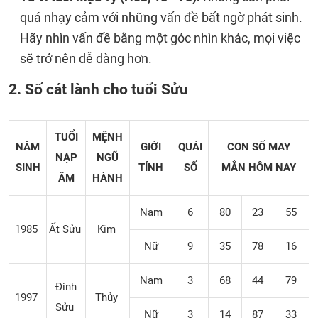
quá nhạy cảm với những vấn đề bất ngờ phát sinh.
Hãy nhìn vấn đề bằng một góc nhìn khác, mọi việc
sẽ trở nên dễ dàng hơn.
2. Số cát lành cho tuổi Sửu
TUỔI
MỆNH
NĂM
GIỚI
QUÁI
CON SỐ MAY
NẠP
NGŨ
SINH
TÍNH
SỐ
MẮN
HÔM NAY
ÂM
HÀNH
Nam
6
80
23
55
1985
Ất Sửu
Kim
Nữ
9
35
78
16
Nam
3
68
44
79
Đinh
1997
Thủy
Sửu
Nữ
3
14
87
33