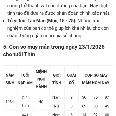
chúng trở thành vật cản đường của bạn. Hãy thật
tỉnh táo để đưa ra được phán đoán chính xác nhất.
Tử vi tuổi Tân Mão (Mộc, 15 - 75):
Những trải
nghiệm của bạn có thể giúp ích khá nhiều cho con
cháu. Đừng ngần ngại chia sẻ chúng.
5. Con số may mắn trong ngày 23/1/2026
cho tuổi Thìn
MỆNH
NĂM
TUỔI
GIỚI
QUÁI
CON SỐ MAY
NGŨ
SINH
NẠP ÂM
TÍNH
SỐ
MẮN
HÔM NAY
HÀNH
Nam
9
30
76
97
Giáp
1964
Hỏa
Thìn
Nữ
6
69
08
45
Nam
6
14
92
60
Bính