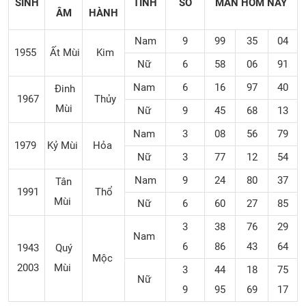
SINH
TÍNH
SỐ
MẮN
HÔM NAY
ÂM
HÀNH
Nam
9
99
35
04
1955
Ất Mùi
Kim
Nữ
6
58
06
91
Nam
6
16
97
40
Đinh
1967
Thủy
Mùi
Nữ
9
45
68
13
Nam
3
08
56
79
1979
Kỷ Mùi
Hỏa
Nữ
3
77
12
54
Nam
9
24
80
37
Tân
1991
Thổ
Mùi
Nữ
6
60
27
85
3
38
76
29
Nam
6
86
43
64
1943
Quý
Mộc
2003
Mùi
3
44
18
75
Nữ
9
95
69
17