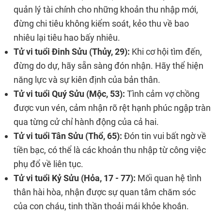
quản lý tài chính cho những khoản thu nhập mới,
đừng chi tiêu không kiểm soát, kẻo thu về bao
nhiêu lại tiêu hao bấy nhiêu.
Tử vi tuổi Đinh Sửu (Thủy, 29):
Khi cơ hội tìm đến,
đừng do dự, hãy sẵn sàng đón nhận. Hãy thể hiện
năng lực và sự kiên định của bản thân.
Tử vi tuổi Quý Sửu (Mộc, 53):
Tình cảm vợ chồng
được vun vén, cảm nhận rõ rệt hạnh phúc ngập tràn
qua từng cử chỉ hành động của cả hai.
Tử vi tuổi Tân Sửu (Thổ, 65):
Đón tin vui bất ngờ về
tiền bạc, có thể là các khoản thu nhập từ công việc
phụ đổ về liên tục.
Tử vi tuổi Kỷ Sửu (Hỏa, 17 - 77):
Mối quan hệ tình
thân hài hòa, nhận được sự quan tâm chăm sóc
của con cháu, tinh thần thoải mái khỏe khoắn.