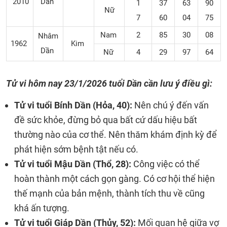
2010
Dần
1
37
63
90
Nữ
7
60
04
75
Nam
2
85
30
08
Nhâm
1962
Kim
Dần
Nữ
4
29
97
64
Tử vi hôm nay
23/1/2026
tuổi Dần cần lưu ý điều gì:
Tử vi tuổi Bính Dần (Hỏa, 40):
Nên chú ý đến vấn
đề sức khỏe, đừng bỏ qua bất cứ dấu hiệu bất
thường nào của cơ thể. Nên thăm khám định kỳ để
phát hiện sớm bệnh tật nếu có.
Tử vi tuổi Mậu Dần (Thổ, 28):
Công việc có thể
hoàn thành một cách gọn gàng. Có cơ hội thể hiện
thế mạnh của bản mệnh, thành tích thu về cũng
khá ấn tượng.
Tử vi tuổi Giáp Dần (Thủy, 52):
Mối quan hệ giữa vợ