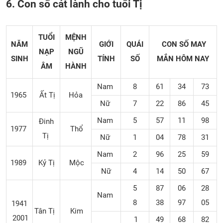
6. Con số cát lành cho tuổi Tị
TUỔI
MỆNH
NĂM
GIỚI
QUÁI
CON SỐ MAY
NẠP
NGŨ
SINH
TÍNH
SỐ
MẮN
HÔM NAY
ÂM
HÀNH
Nam
8
61
34
73
1965
Ất Tị
Hỏa
Nữ
7
22
86
45
Nam
5
57
11
98
Đinh
1977
Thổ
Tị
Nữ
1
04
78
31
Nam
2
96
25
59
1989
Kỷ Tị
Mộc
Nữ
4
14
50
67
5
87
06
28
Nam
8
38
97
05
1941
Tân Tị
Kim
2001
1
49
68
82