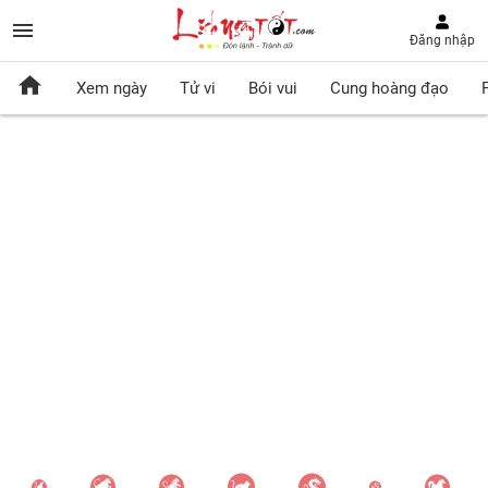
Đăng nhập
Xem ngày
Tử vi
Bói vui
Cung hoàng đạo