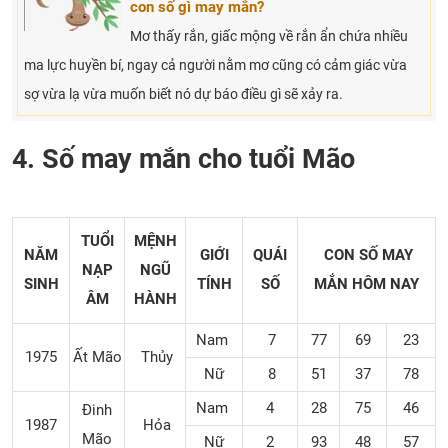
con số gì may mắn?
Mơ thấy rắn, giấc mộng về rắn ẩn chứa nhiều
ma lực huyền bí, ngay cả người nằm mơ cũng có cảm giác vừa
sợ vừa lạ vừa muốn biết nó dự báo điều gì sẽ xảy ra.
4. Số may mắn cho tuổi Mão
TUỔI
MỆNH
NĂM
GIỚI
QUÁI
CON SỐ MAY
NẠP
NGŨ
SINH
TÍNH
SỐ
MẮN
HÔM NAY
ÂM
HÀNH
Nam
7
77
69
23
1975
Ất Mão
Thủy
Nữ
8
51
37
78
Nam
4
28
75
46
Đinh
1987
Hỏa
Mão
Nữ
2
93
48
57