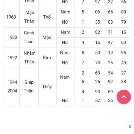
Thân
Nữ
7
97
32
56
Nam
5
06
65
88
Mậu
1968
Thổ
Thân
Nữ
1
35
08
79
Nam
2
82
71
15
Canh
1980
Mộc
Thân
Nữ
4
16
47
60
Nam
8
50
19
96
Nhâm
1992
Kim
Thân
Nữ
7
74
25
49
2
68
54
27
Nam
5
26
92
38
1944
Giáp
Thủy
2004
Thân
4
93
69
14
Nữ
1
57
36
80
X