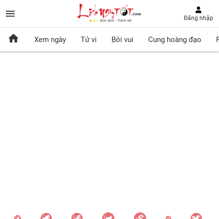
Đăng nhập
Xem ngày
Tử vi
Bói vui
Cung hoàng đạo