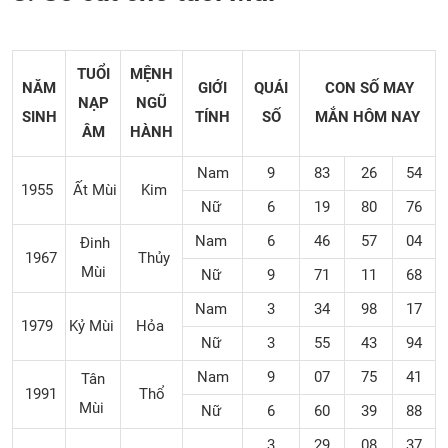
TUỔI
MỆNH
NĂM
GIỚI
QUÁI
CON SỐ MAY
NẠP
NGŨ
SINH
TÍNH
SỐ
MẮN
HÔM NAY
ÂM
HÀNH
Nam
9
83
26
54
1955
Ất Mùi
Kim
Nữ
6
19
80
76
Nam
6
46
57
04
Đinh
1967
Thủy
Mùi
Nữ
9
71
11
68
Nam
3
34
98
17
1979
Kỷ Mùi
Hỏa
Nữ
3
55
43
94
Nam
9
07
75
41
Tân
1991
Thổ
Mùi
Nữ
6
60
39
88
3
29
08
37