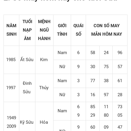
TUỔI
MỆNH
NĂM
GIỚI
QUÁI
CON SỐ MAY
NẠP
NGŨ
SINH
TÍNH
SỐ
MẮN
HÔM NAY
ÂM
HÀNH
Nam
6
58
24
96
1985
Ất Sửu
Kim
Nữ
9
30
75
57
Nam
3
77
38
61
Đinh
1997
Thủy
Sửu
Nữ
3
16
97
28
6
85
11
73
Nam
9
29
80
05
1949
Kỷ Sửu
Hỏa
2009
9
60
09
47