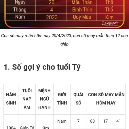
Con số may mắn hôm nay 20/4/2023, con số may mắn theo 12 con
giáp
1. Số gợi ý cho tuổi Tý
TUỔI
MỆNH
NĂM
GIỚI
QUÁI
CON SỐ MAY MẮN
NẠP
NGŨ
SINH
TÍNH
SỐ
HÔM NAY
ÂM
HÀNH
Nam
7
83
17
41
1984
Giáp Tý
Kim