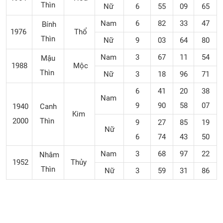
Thìn
Nữ
6
55
09
65
Nam
6
82
33
47
Bính
1976
Thổ
Thìn
Nữ
9
03
64
80
Nam
3
67
11
54
Mậu
1988
Mộc
Thìn
Nữ
3
18
96
71
6
41
20
38
Nam
9
90
58
07
1940
Canh
Kim
2000
Thìn
9
27
85
19
Nữ
6
74
43
50
Nam
3
68
97
22
Nhâm
1952
Thủy
Thìn
Nữ
3
59
31
86