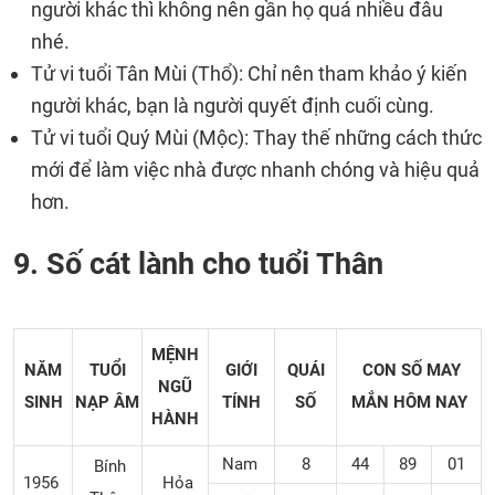
người khác thì không nên gần họ quá nhiều đâu
nhé.
Tử vi tuổi Tân Mùi (Thổ): Chỉ nên tham khảo ý kiến
người khác, bạn là người quyết định cuối cùng.
Tử vi tuổi Quý Mùi (Mộc): Thay thế những cách thức
mới để làm việc nhà được nhanh chóng và hiệu quả
hơn.
9. Số cát lành cho tuổi Thân
MỆNH
NĂM
TUỔI
GIỚI
QUÁI
CON SỐ MAY
NGŨ
SINH
NẠP ÂM
TÍNH
SỐ
MẮN
HÔM NAY
HÀNH
Nam
8
44
89
01
Bính
1956
Hỏa