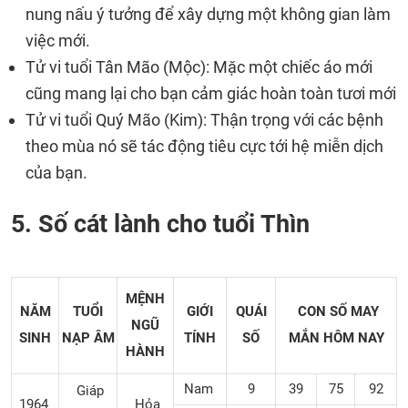
nung nấu ý tưởng để xây dựng một không gian làm
việc mới.
Tử vi tuổi Tân Mão (Mộc): Mặc một chiếc áo mới
cũng mang lại cho bạn cảm giác hoàn toàn tươi mới
Tử vi tuổi Quý Mão (Kim): Thận trọng với các bệnh
theo mùa nó sẽ tác động tiêu cực tới hệ miễn dịch
của bạn.
5. Số cát lành cho tuổi Thìn
MỆNH
NĂM
TUỔI
GIỚI
QUÁI
CON SỐ MAY
NGŨ
SINH
NẠP ÂM
TÍNH
SỐ
MẮN
HÔM NAY
HÀNH
Nam
9
39
75
92
Giáp
1964
Hỏa