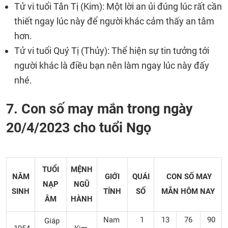
Tử vi tuổi Tân Tị (Kim): Một lời an ủi đúng lúc rất cần
thiết ngay lúc này để người khác cảm thấy an tâm
hơn.
Tử vi tuổi Quý Tị (Thủy): Thể hiện sự tin tưởng tới
người khác là điều bạn nên làm ngay lúc này đấy
nhé.
7. Con số may mắn trong ngày
20/4/2023 cho tuổi Ngọ
TUỔI
MỆNH
NĂM
GIỚI
QUÁI
CON SỐ MAY
NẠP
NGŨ
SINH
TÍNH
SỐ
MẮN
HÔM NAY
ÂM
HÀNH
Nam
1
13
76
90
Giáp