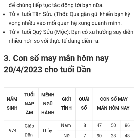
để chúng tiếp tục tác động tới bạn nữa.
Tử vi tuổi Tân Sửu (Thổ): Quá gần gũi khiến bạn kỳ
vọng nhiều vào mối quan hệ xung quanh mình.
Tử vi tuổi Quý Sửu (Mộc): Bạn có xu hướng suy diễn
nhiều hơn so với thực tế đang diễn ra.
3. Con số may mắn hôm nay
20/4/2023 cho tuổi Dần
TUỔI
MỆNH
NĂM
GIỚI
QUÁI
CON SỐ MAY
NẠP
NGŨ
SINH
TÍNH
SỐ
MẮN
HÔM NAY
ÂM
HÀNH
Nam
8
47
50
86
Giáp
1974
Thủy
Dần
Nữ
7
90
23
48