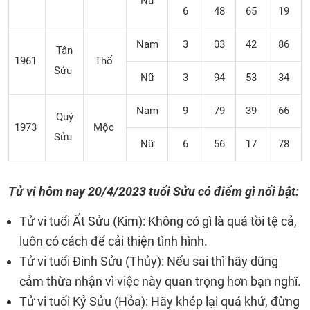
Nữ
6
48
65
19
Nam
3
03
42
86
Tân
1961
Thổ
Sửu
Nữ
3
94
53
34
Nam
9
79
39
66
Quý
1973
Mộc
Sửu
Nữ
6
56
17
78
Tử vi hôm nay
20/4/2023
tuổi Sửu có điểm gì nổi bật:
Tử vi tuổi Ất Sửu (Kim): Không có gì là quá tồi tệ cả,
luôn có cách để cải thiện tình hình.
Tử vi tuổi Đinh Sửu (Thủy): Nếu sai thì hãy dũng
cảm thừa nhận vì việc này quan trọng hơn bạn nghĩ.
Tử vi tuổi Kỷ Sửu (Hỏa): Hãy khép lại quá khứ, đừng