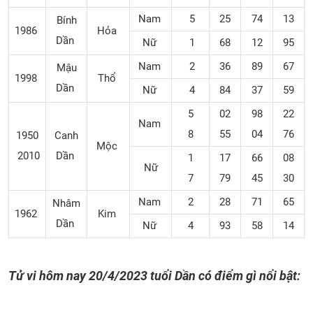
Nam
5
25
74
13
Bính
1986
Hỏa
Dần
Nữ
1
68
12
95
Nam
2
36
89
67
Mậu
1998
Thổ
Dần
Nữ
4
84
37
59
5
02
98
22
Nam
8
55
04
76
1950
Canh
Mộc
2010
Dần
1
17
66
08
Nữ
7
79
45
30
Nam
2
28
71
65
Nhâm
1962
Kim
Dần
Nữ
4
93
58
14
Tử vi hôm nay
20/4/2023
tuổi Dần có điểm gì nổi bật: