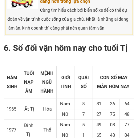
dàng hơn trong lựa chọn
Cùng tìm hiểu cách bói biển số xe để có thể dự
đoán về vận trình cuộc sống của gia chủ. Nhất là những ai đang
làm ăn, kinh doanh thì càng phải nên quan tâm vấn
6. Số đổi vận hôm nay cho tuổi Tị
TUỔI
MỆNH
NĂM
GIỚI
QUÁI
CON SỐ MAY
NẠP
NGŨ
SINH
TÍNH
SỐ
MẮN
HÔM NAY
ÂM
HÀNH
Nam
8
81
36
64
1965
Ất Tị
Hỏa
Nữ
7
27
75
48
Nam
5
49
08
77
Đinh
1977
Thổ
Tị
Nữ
1
65
43
04