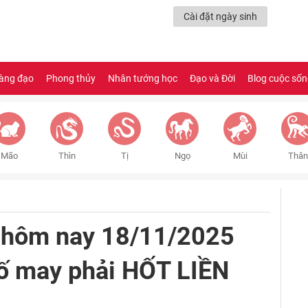
Cài đặt ngày sinh
àng đạo
Phong thủy
Nhân tướng học
Đạo và Đời
Blog cuộc số
Mão
Thìn
Tị
Ngọ
Mùi
Thân
 hôm nay 18/11/2025
Số may phải HỐT LIỀN