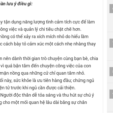
ần lưu ý điều gì:
y tận dụng năng lượng tình cảm tích cực để làm
ng việc và quản lý chi tiêu chặt chẽ hơn.
ồng có thể xảy ra xích mích nhỏ do hiểu lầm
ọc cách bày tỏ cảm xúc một cách nhẹ nhàng thay
 nên dành thời gian trò chuyện cùng bạn bè, chia
 vì quá bận tâm đến chuyện công việc của con
 mặn nồng qua những cử chỉ quan tâm nhỏ.
ổi này, sức khỏe là ưu tiên hàng đầu; chứng ngủ
ện tử trước khi ngủ cần được cải thiện.
 Người độc thân dễ tỏa sáng và thu hút sự chú ý
ng cho một mối quan hệ lâu dài bằng sự chân