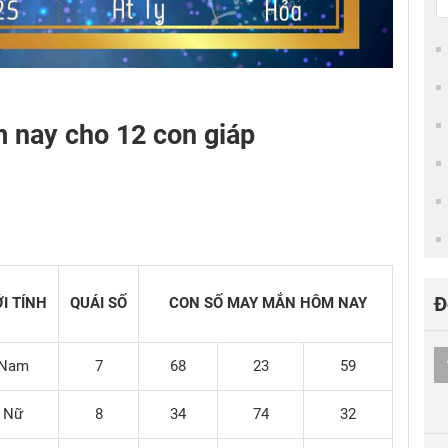
 nay cho 12 con giáp
Đ
ỚI TÍNH
QUÁI SỐ
CON SỐ MAY MẮN HÔM NAY
Nam
7
68
23
59
Nữ
8
34
74
32