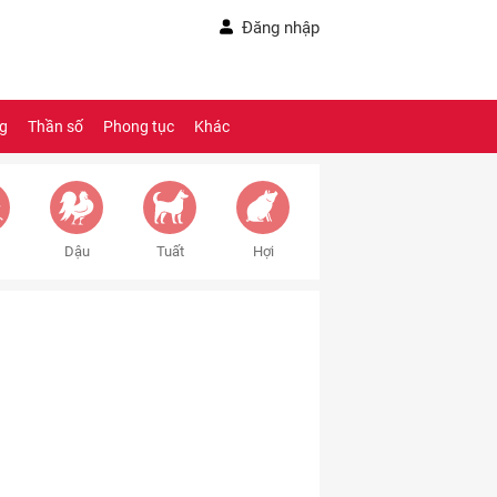
Đăng nhập
ng
Thần số
Phong tục
Khác
Dậu
Tuất
Hợi