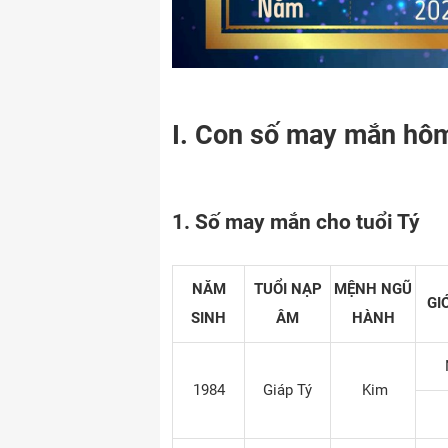
I. Con số may mắn hôm
1. Số may mắn cho tuổi Tý
NĂM
TUỔI NẠP
MỆNH NGŨ
GI
SINH
ÂM
HÀNH
1984
Giáp Tý
Kim