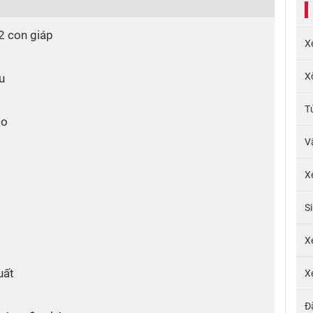
2 con giáp
X
X
u
T
ão
V
X
S
X
uất
X
Đ