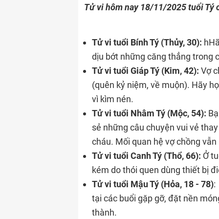
Tử vi hôm nay 18/11/2025 tuổi Tý c
Tử vi tuổi Bính Tý (Thủy, 30):
hHã
dịu bớt những căng thẳng trong cô
Tử vi tuổi Giáp Tý (Kim, 42):
Vợ ch
(quên kỷ niệm, về muộn). Hãy h
vì kìm nén.
Tử vi tuổi Nhâm Tý (Mộc, 54):
Bạn
sẻ những câu chuyện vui vẻ thay
cháu. Mối quan hệ vợ chồng vẫn
Tử vi tuổi Canh Tý (Thổ, 66):
Ở tu
kém do thói quen dùng thiết bị đi
Tử vi tuổi Mậu Tý (Hỏa, 18 - 78)
:
tại các buổi gặp gỡ, đặt nền mó
thành.