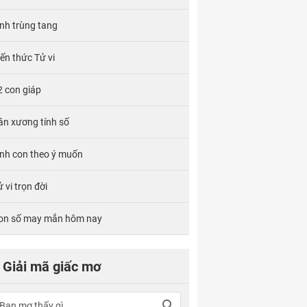
ính trùng tang
iến thức Tử vi
2 con giáp
ân xương tính số
inh con theo ý muốn
 vi trọn đời
on số may mắn hôm nay
Giải mã giấc mơ