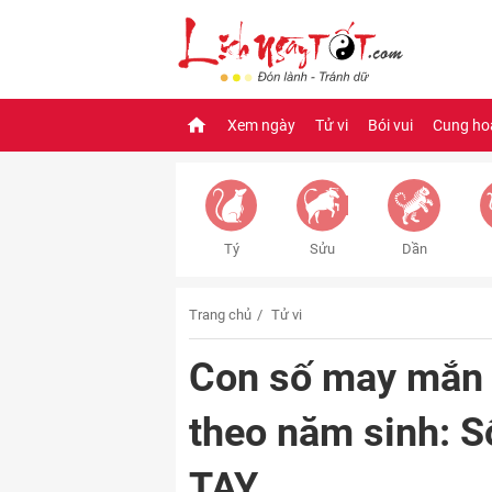
Xem ngày
Tử vi
Bói vui
Cung ho
Tý
Sửu
Dần
Trang chủ
Tử vi
Con số may mắn
theo năm sinh: 
TAY