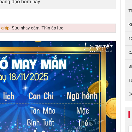
hoàng đạo hôm nay
T
K
 giáp
: Sửu nhạy cảm, Thìn áp lực
1
C
S
Tử
C