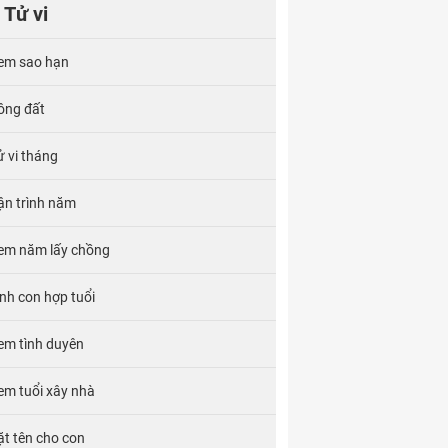
Tử vi
em sao hạn
ông đất
ử vi tháng
ận trình năm
em năm lấy chồng
inh con hợp tuổi
em tình duyên
em tuổi xây nhà
ặt tên cho con