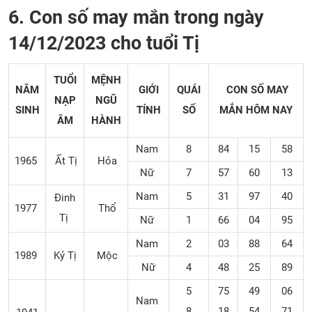
6. Con số may mắn trong ngày
14/12/2023 cho tuổi Tị
TUỔI
MỆNH
NĂM
GIỚI
QUÁI
CON SỐ MAY
NẠP
NGŨ
SINH
TÍNH
SỐ
MẮN
HÔM NAY
ÂM
HÀNH
Nam
8
84
15
58
1965
Ất Tị
Hỏa
Nữ
7
57
60
13
Nam
5
31
97
40
Đinh
1977
Thổ
Tị
Nữ
1
66
04
95
Nam
2
03
88
64
1989
Kỷ Tị
Mộc
Nữ
4
48
25
89
5
75
49
06
Nam
8
18
54
71