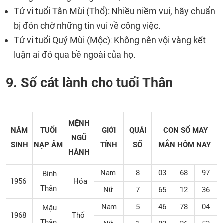
Tử vi tuổi Tân Mùi (Thổ): Nhiều niềm vui, hãy chuẩn
bị đón chờ những tin vui về công việc.
Tử vi tuổi Quý Mùi (Mộc): Không nên vội vàng kết
luận ai đó qua bề ngoài của họ.
9. Số cát lành cho tuổi Thân
MỆNH
NĂM
TUỔI
GIỚI
QUÁI
CON SỐ MAY
NGŨ
SINH
NẠP ÂM
TÍNH
SỐ
MẮN
HÔM NAY
HÀNH
Nam
8
03
68
97
Bính
1956
Hỏa
Thân
Nữ
7
65
12
36
Nam
5
46
78
04
Mậu
1968
Thổ
Thân