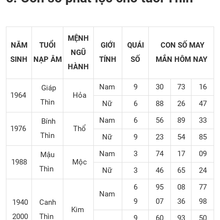
MỆNH
NĂM
TUỔI
GIỚI
QUÁI
CON SỐ MAY
NGŨ
SINH
NẠP ÂM
TÍNH
SỐ
MẮN
HÔM NAY
HÀNH
Nam
9
30
73
16
Giáp
1964
Hỏa
Thìn
Nữ
6
88
26
47
Nam
6
56
89
33
Bính
1976
Thổ
Thìn
Nữ
9
23
54
85
Nam
3
74
17
09
Mậu
1988
Mộc
Thìn
Nữ
3
46
65
24
6
95
08
77
Nam
9
07
36
98
1940
Canh
Kim
2000
Thìn
9
60
93
50