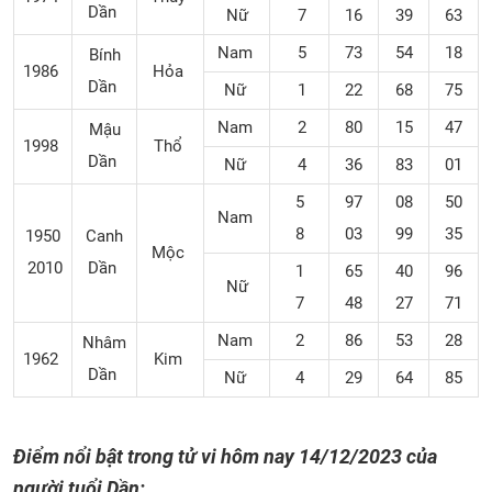
Dần
Nữ
7
16
39
63
Nam
5
73
54
18
Bính
1986
Hỏa
Dần
Nữ
1
22
68
75
Nam
2
80
15
47
Mậu
1998
Thổ
Dần
Nữ
4
36
83
01
5
97
08
50
Nam
8
03
99
35
1950
Canh
Mộc
2010
Dần
1
65
40
96
Nữ
7
48
27
71
Nam
2
86
53
28
Nhâm
1962
Kim
Dần
Nữ
4
29
64
85
Điểm nổi bật trong tử vi hôm nay
14/12/2023
của
người tuổi Dần: