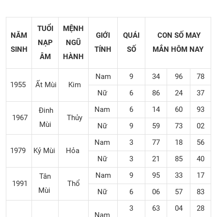
TUỔI
MỆNH
NĂM
GIỚI
QUÁI
CON SỐ MAY
NẠP
NGŨ
SINH
TÍNH
SỐ
MẮN
HÔM NAY
ÂM
HÀNH
Nam
9
34
96
78
1955
Ất Mùi
Kim
Nữ
6
86
24
37
Nam
6
14
60
93
Đinh
1967
Thủy
Mùi
Nữ
9
59
73
02
Nam
3
77
18
56
1979
Kỷ Mùi
Hỏa
Nữ
3
21
85
40
Nam
9
95
33
17
Tân
1991
Thổ
Mùi
Nữ
6
06
57
83
3
63
04
28
Nam