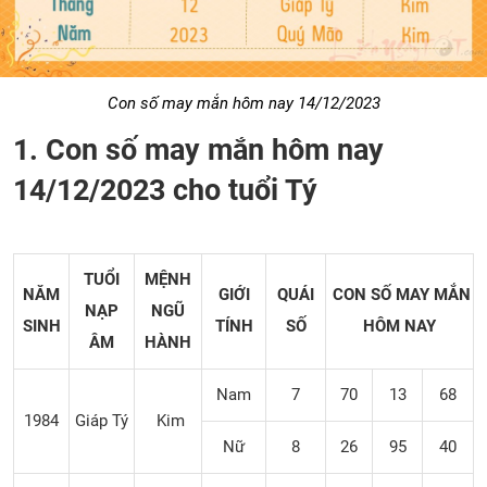
Con số may mắn hôm nay 14/12/2023
1. Con số may mắn hôm nay
14/12/2023 cho tuổi Tý
TUỔI
MỆNH
NĂM
GIỚI
QUÁI
CON SỐ MAY MẮN
NẠP
NGŨ
SINH
TÍNH
SỐ
HÔM NAY
ÂM
HÀNH
Nam
7
70
13
68
1984
Giáp Tý
Kim
Nữ
8
26
95
40