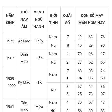
TUỔI
MỆNH
NĂM
GIỚI
QUÁI
CON SỐ MAY
NẠP
NGŨ
SINH
TÍNH
SỐ
MẮN
HÔM NAY
ÂM
HÀNH
Nam
7
19
63
76
1975
Ất Mão
Thủy
Nữ
8
45
29
90
Nam
4
70
96
17
Đinh
1987
Hỏa
Mão
Nữ
2
33
52
65
7
68
08
24
Nam
1
04
85
50
1939
Kỷ Mão
Thổ
1999
8
97
14
36
Nữ
5
25
73
07
Nam
4
80
57
48
Tân
1951
Mộc
Mão
Nữ
2
56
30
83