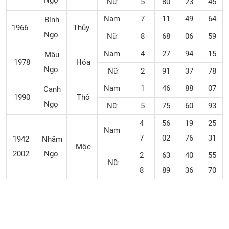
Ngọ
Nữ
5
80
23
45
Nam
7
11
49
64
Bính
1966
Thủy
Ngọ
Nữ
8
68
06
59
Nam
4
27
94
15
Mậu
1978
Hỏa
Ngọ
Nữ
2
91
37
78
Nam
1
46
88
07
Canh
1990
Thổ
Ngọ
Nữ
5
75
60
93
4
56
19
25
Nam
7
02
76
31
1942
Nhâm
Mộc
2002
Ngọ
2
63
40
55
Nữ
8
89
36
70