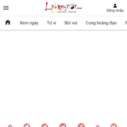
Đăng nhập
Xem ngày
Tử vi
Bói vui
Cung hoàng đạo