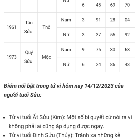
Nữ
6
45
69
70
Nam
3
91
28
04
Tân
1961
Thổ
Sửu
Nữ
3
37
55
92
Nam
9
76
30
68
Quý
1973
Mộc
Sửu
Nữ
6
24
86
43
Điểm nổi bật trong tử vi hôm nay
14/12/2023
của
người tuổi Sửu:
Tử vi tuổi Ất Sửu (Kim): Một số bí quyết cứ nói ra vì
không phải ai cũng áp dụng được ngay.
Tử vi tuổi Đinh Sửu (Thủy): Tránh xa những kẻ