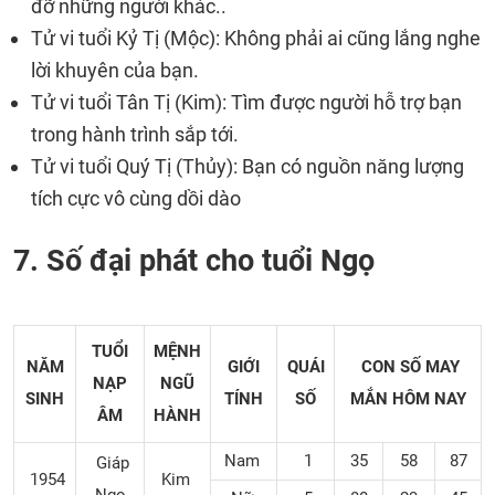
đỡ những người khác..
Tử vi tuổi Kỷ Tị (Mộc): Không phải ai cũng lắng nghe
lời khuyên của bạn.
Tử vi tuổi Tân Tị (Kim): Tìm được người hỗ trợ bạn
trong hành trình sắp tới.
Tử vi tuổi Quý Tị (Thủy): Bạn có nguồn năng lượng
tích cực vô cùng dồi dào
7. Số đại phát cho tuổi Ngọ
TUỔI
MỆNH
NĂM
GIỚI
QUÁI
CON SỐ MAY
NẠP
NGŨ
SINH
TÍNH
SỐ
MẮN
HÔM NAY
ÂM
HÀNH
Nam
1
35
58
87
Giáp
1954
Kim