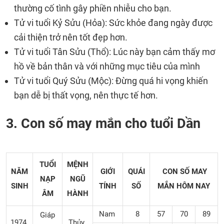
thường cố tình gây phiền nhiễu cho bạn.
Tử vi tuổi Kỷ Sửu (Hỏa): Sức khỏe đang ngày được
cải thiện trở nên tốt đẹp hơn.
Tử vi tuổi Tân Sửu (Thổ): Lúc này bạn cảm thấy mơ
hồ về bản thân và với những mục tiêu của mình
Tử vi tuổi Quý Sửu (Mộc): Đừng quá hi vọng khiến
bạn dễ bị thất vọng, nên thực tế hơn.
3. Con số may mắn cho tuổi Dần
TUỔI
MỆNH
NĂM
GIỚI
QUÁI
CON SỐ MAY
NẠP
NGŨ
SINH
TÍNH
SỐ
MẮN
HÔM NAY
ÂM
HÀNH
Nam
8
57
70
89
Giáp
1974
Thủy