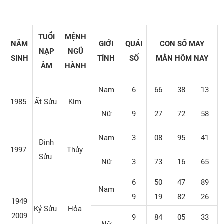
TUỔI
MỆNH
NĂM
GIỚI
QUÁI
CON SỐ MAY
NẠP
NGŨ
SINH
TÍNH
SỐ
MẮN
HÔM NAY
ÂM
HÀNH
Nam
6
66
38
13
1985
Ất Sửu
Kim
Nữ
9
27
72
58
Nam
3
08
95
41
Đinh
1997
Thủy
Sửu
Nữ
3
73
16
65
6
50
47
89
Nam
9
19
82
26
1949
Kỷ Sửu
Hỏa
2009
9
84
05
33