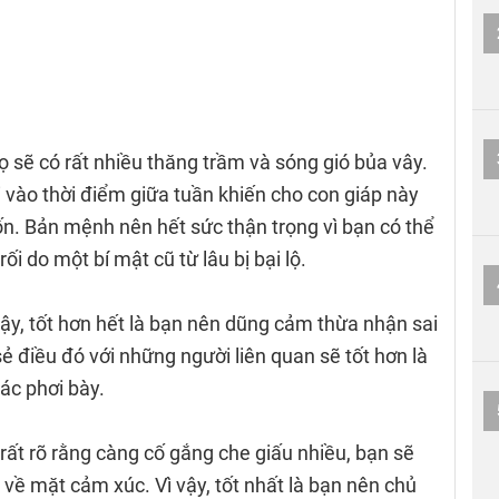
 sẽ có rất nhiều thăng trầm và sóng gió bủa vây.
i vào thời điểm giữa tuần khiến cho con giáp này
ốn. Bản mệnh nên hết sức thận trọng vì bạn có thể
ối do một bí mật cũ từ lâu bị bại lộ.
ậy, tốt hơn hết là bạn nên dũng cảm thừa nhận sai
ẻ điều đó với những người liên quan sẽ tốt hơn là
hác phơi bày.
rất rõ rằng càng cố gắng che giấu nhiều, bạn sẽ
về mặt cảm xúc. Vì vậy, tốt nhất là bạn nên chủ