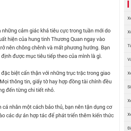
X
ua những cảm giác khá tiêu cực trong tuần mới do
X
uất hiện của hung tinh Thương Quan ngay vào
T
 trở nên chông chênh và mất phương hướng. Bạn
ịnh được mục tiêu tiếp theo của mình là gì.
V
đặc biệt cẩn thận với những trục trặc trong giao
X
 Mọi thông tin, giấy tờ hay hợp đồng tài chính đều
S
g đến từng chi tiết nhỏ.
X
m cá nhân một cách bảo thủ, bạn nên tận dụng cơ
X
ào các dự án hợp tác để phát triển thêm kiến thức
Đ