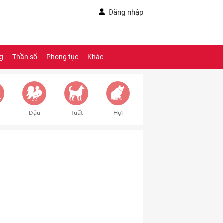
Đăng nhập
ng
Thần số
Phong tục
Khác
Dậu
Tuất
Hợi