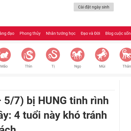
Cài đặt ngày sinh
àng đạo
Phong thủy
Nhân tướng học
Đạo và Đời
Blog cuộc số
Mão
Thìn
Tị
Ngọ
Mùi
Thân
 5/7) bị HUNG tinh rình
ây: 4 tuổi này khó tránh
rách