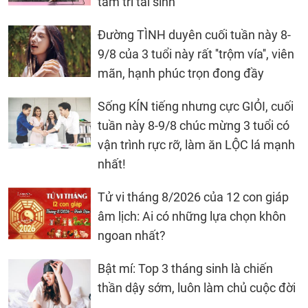
tâm trí tái sinh
Đường TÌNH duyên cuối tuần này 8-
9/8 của 3 tuổi này rất ''trộm vía'', viên
mãn, hạnh phúc trọn đong đầy
Sống KÍN tiếng nhưng cực GIỎI, cuối
tuần này 8-9/8 chúc mừng 3 tuổi có
vận trình rực rỡ, làm ăn LỘC lá mạnh
nhất!
Tử vi tháng 8/2026 của 12 con giáp
âm lịch: Ai có những lựa chọn khôn
ngoan nhất?
Bật mí: Top 3 tháng sinh là chiến
thần dậy sớm, luôn làm chủ cuộc đời