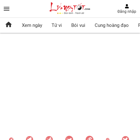
Đăng nhập
Xem ngày
Tử vi
Bói vui
Cung hoàng đạo