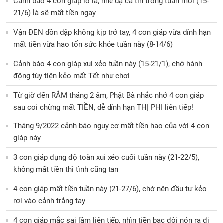
Cảnh báo 4 con giáp lơ là, nhẹ dạ cả tin trong tuần mới (15-
21/6) là sẽ mất tiền ngay
Vận ĐEN dồn dập không kịp trở tay, 4 con giáp vừa dính hạn
mất tiền vừa hao tổn sức khỏe tuần này (8-14/6)
Cảnh báo 4 con giáp xui xẻo tuần này (15-21/1), chớ hành
động tùy tiện kẻo mất Tết như chơi
Từ giờ đến RẰM tháng 2 âm, Phật Bà nhắc nhở 4 con giáp
sau coi chừng mất TIỀN, dễ dính hạn THỊ PHI liên tiếp!
Tháng 9/2022 cảnh báo nguy cơ mất tiền hao của với 4 con
giáp này
3 con giáp đụng độ toàn xui xẻo cuối tuần này (21-22/5),
không mất tiền thì tình cũng tan
4 con giáp mất tiền tuần này (21-27/6), chớ nên đầu tư kẻo
rơi vào cảnh trắng tay
4 con giáp mắc sai lầm liên tiếp, nhìn tiền bạc đội nón ra đi