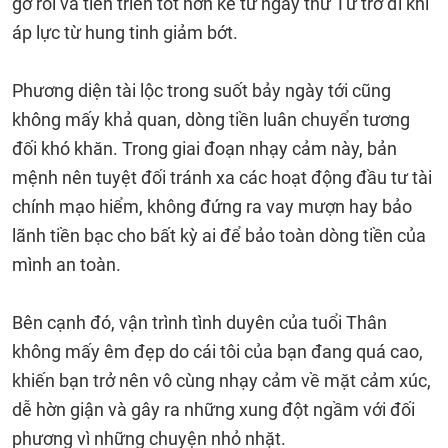
gỡ rối và tiến triển tốt hơn kể từ ngày thứ Tư trở đi khi
áp lực từ hung tinh giảm bớt.
Phương diện tài lộc trong suốt bảy ngày tới cũng
không mấy khả quan, dòng tiền luân chuyển tương
đối khó khăn. Trong giai đoạn nhạy cảm này, bản
mệnh nên tuyệt đối tránh xa các hoạt động đầu tư tài
chính mạo hiểm, không đứng ra vay mượn hay bảo
lãnh tiền bạc cho bất kỳ ai để bảo toàn dòng tiền của
mình an toàn.
Bên cạnh đó, vận trình tình duyên của tuổi Thân
không mấy êm đẹp do cái tôi của bạn đang quá cao,
khiến bạn trở nên vô cùng nhạy cảm về mặt cảm xúc,
dễ hờn giận và gây ra những xung đột ngầm với đối
phương vì những chuyện nhỏ nhặt.