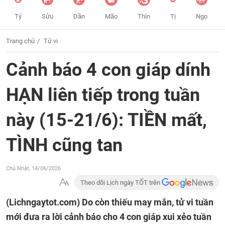
Tý
Sửu
Dần
Mão
Thìn
Tị
Ngọ
Trang chủ
Tử vi
Cảnh báo 4 con giáp dính
HẠN liên tiếp trong tuần
này (15-21/6): TIỀN mất,
TÌNH cũng tan
Chủ Nhật, 14/06/2026
Theo dõi Lịch ngày TỐT trên
(Lichngaytot.com)
Do còn thiếu may mắn, tử vi tuần
mới đưa ra lời cảnh báo cho 4 con giáp xui xẻo tuần