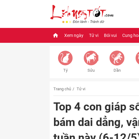
Xem ngày
Tử vi
Bói vui
Cung ho
Tý
Sửu
Dần
Trang chủ
Tử vi
Top 4 con giáp số
bám dai dẳng, vậ
tuần này (6-12/5