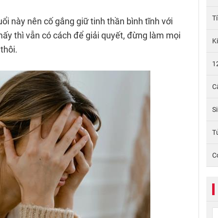
T
uổi này nên cố gắng giữ tinh thần bình tĩnh với
ấy thì vẫn có cách để giải quyết, đừng làm mọi
K
thôi.
1
C
S
Tử
C