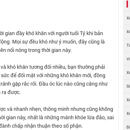
X
X
ời gian đầy khó khăn với người tuổi Tý khi bản
 động. Mọi sự đều khó như ý muốn, đây cũng là
T
n nổi nóng trong thời gian này.
V
 và khó khăn tương đối nhiều, bạn thường phải
X
 sức để đối mặt với những khó khăn mới, đồng
tránh gặp rắc rối. Đầu óc lúc nào cũng căng như
S
 ra được.
X
 lược và nhanh nhẹn, thông minh nhưng cũng không
X
hời gian này, nhất là những mánh khóe lừa đảo, sai
i, đành chấp nhận thuận theo số phận.
Đ