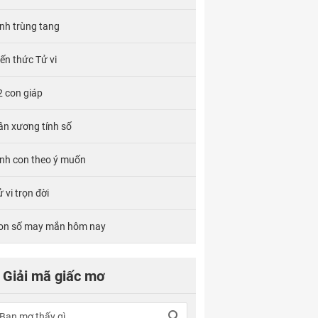
ính trùng tang
iến thức Tử vi
2 con giáp
ân xương tính số
inh con theo ý muốn
 vi trọn đời
on số may mắn hôm nay
Giải mã giấc mơ