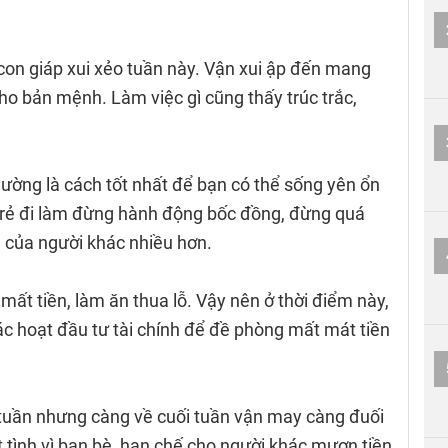
con giáp xui xẻo tuần này. Vận xui ập đến mang
ho bản mệnh. Làm việc gì cũng thấy trúc trắc,
ường là cách tốt nhất để bạn có thể sống yên ổn
trẻ đi làm đừng hành động bốc đồng, đừng quá
​​​của người khác nhiều hơn.
t tiền, làm ăn thua lỗ. Vậy nên ở thời điểm này,
ác hoạt đầu tư tài chính để đề phòng mất mát tiền
uần nhưng càng về cuối tuần vận may càng đuối
tình vì bạn bè, hạn chế cho người khác mượn tiền