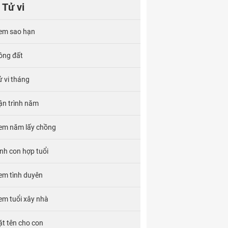
Tử vi
em sao hạn
ông đất
ử vi tháng
ận trình năm
em năm lấy chồng
inh con hợp tuổi
em tình duyên
em tuổi xây nhà
ặt tên cho con