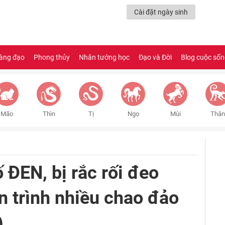
Cài đặt ngày sinh
àng đạo
Phong thủy
Nhân tướng học
Đạo và Đời
Blog cuộc số
Mão
Thìn
Tị
Ngọ
Mùi
Thân
 ĐEN, bị rắc rối đeo
n trình nhiều chao đảo
)