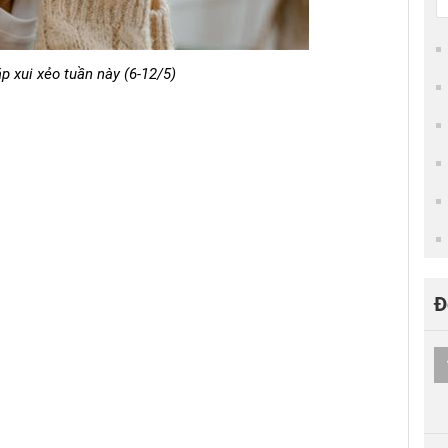
p xui xẻo tuần này (6-12/5)
Đ