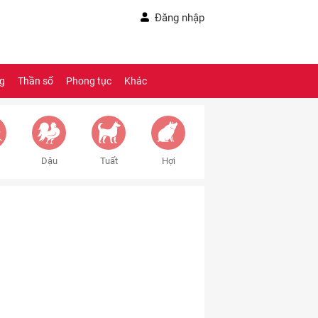
Đăng nhập
ng
Thần số
Phong tục
Khác
Dậu
Tuất
Hợi