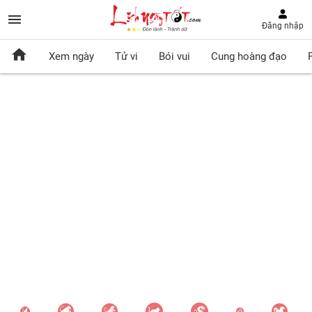
Đăng nhập
Xem ngày
Tử vi
Bói vui
Cung hoàng đạo