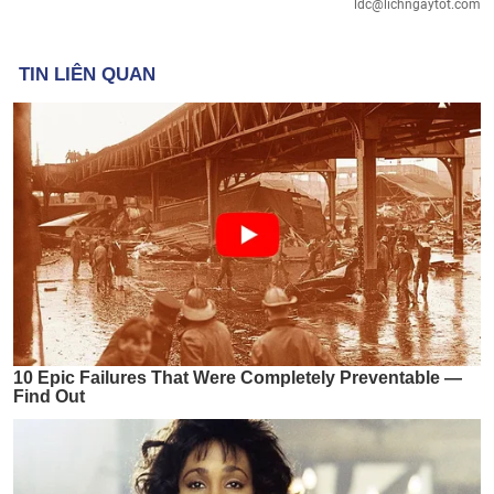
ldc@lichngaytot.com