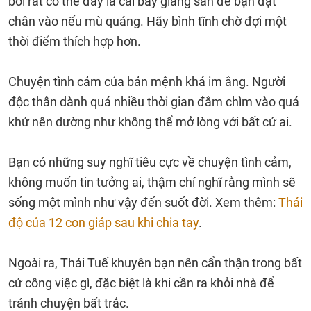
bởi rất có thể đấy là cái bẫy giăng sẵn để bạn đặt
chân vào nếu mù quáng. Hãy bình tĩnh chờ đợi một
thời điểm thích hợp hơn.
Chuyện tình cảm của bản mệnh khá im ắng. Người
độc thân dành quá nhiều thời gian đắm chìm vào quá
khứ nên dường như không thể mở lòng với bất cứ ai.
Bạn có những suy nghĩ tiêu cực về chuyện tình cảm,
không muốn tin tưởng ai, thậm chí nghĩ rằng mình sẽ
sống một mình như vậy đến suốt đời. Xem thêm:
Thái
độ của 12 con giáp sau khi chia tay
.
Ngoài ra, Thái Tuế khuyên bạn nên cẩn thận trong bất
cứ công việc gì, đặc biệt là khi cần ra khỏi nhà để
tránh chuyện bất trắc.