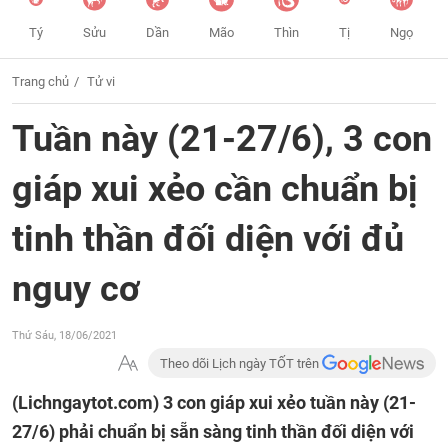
Tý
Sửu
Dần
Mão
Thìn
Tị
Ngọ
Trang chủ
Tử vi
Tuần này (21-27/6), 3 con
giáp xui xẻo cần chuẩn bị
tinh thần đối diện với đủ
nguy cơ
Thứ Sáu, 18/06/2021
Theo dõi Lịch ngày TỐT trên
(Lichngaytot.com)
3 con giáp xui xẻo tuần này (21-
27/6) phải chuẩn bị sẵn sàng tinh thần đối diện với