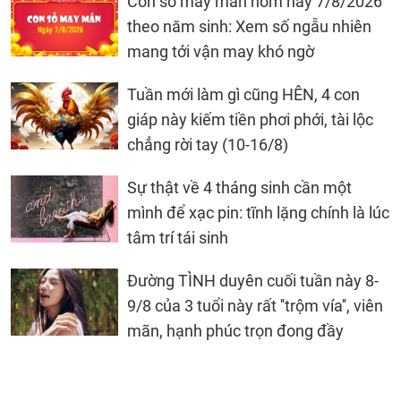
Con số may mắn hôm nay 7/8/2026
theo năm sinh: Xem số ngẫu nhiên
mang tới vận may khó ngờ
Tuần mới làm gì cũng HÊN, 4 con
giáp này kiếm tiền phơi phới, tài lộc
chẳng rời tay (10-16/8)
Sự thật về 4 tháng sinh cần một
mình để xạc pin: tĩnh lặng chính là lúc
tâm trí tái sinh
Đường TÌNH duyên cuối tuần này 8-
9/8 của 3 tuổi này rất ''trộm vía'', viên
mãn, hạnh phúc trọn đong đầy