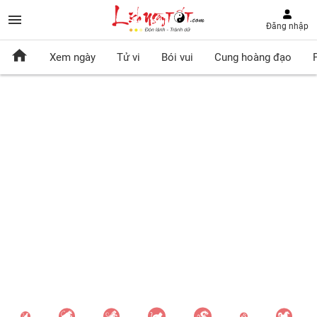
Đăng nhập
Xem ngày
Tử vi
Bói vui
Cung hoàng đạo