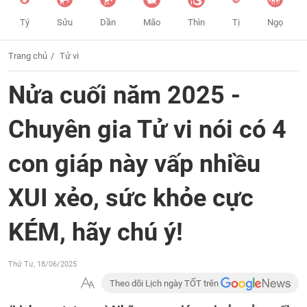
Tý
Sửu
Dần
Mão
Thìn
Tị
Ngọ
Trang chủ
Tử vi
Nửa cuối năm 2025 -
Chuyên gia Tử vi nói có 4
con giáp này vấp nhiều
XUI xẻo, sức khỏe cực
KÉM, hãy chú ý!
Thứ Tư, 18/06/2025
Theo dõi Lịch ngày TỐT trên