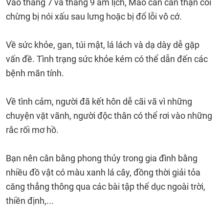
Vào tháng 7 và tháng 9 âm lịch, Mão cần cẩn thận coi
chừng bị nói xấu sau lưng hoặc bị đổ lỗi vô cớ.
Về sức khỏe, gan, túi mật, lá lách và dạ dày dễ gặp
vấn đề. Tình trạng sức khỏe kém có thể dẫn đến các
bệnh mãn tính.
Về tình cảm, người đã kết hôn dễ cãi vã vì những
chuyện vặt vãnh, người độc thân có thể rơi vào những
rắc rối mơ hồ.
Bạn nên cân bằng phong thủy trong gia đình bằng
nhiều đồ vật có màu xanh lá cây, đồng thời giải tỏa
căng thẳng thông qua các bài tập thể dục ngoài trời,
thiền định,...