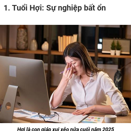
1. Tuổi Hợi: Sự nghiệp bất ổn
Hợi là con giáp xui xẻo nửa cuối năm 2025