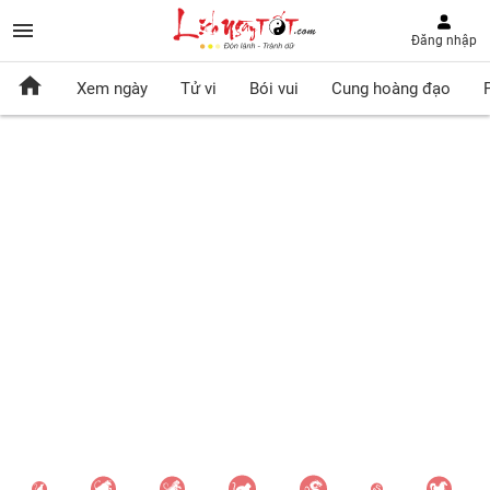
Đăng nhập
Xem ngày
Tử vi
Bói vui
Cung hoàng đạo