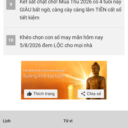
Két sắt chật chỗ! Mùa Thu 2026 có 4 tuổi này
9
GIÀU bất ngờ, càng cày càng lắm TIỀN cất sổ
tiết kiệm
Khéo chọn con số may mắn hôm nay
10
5/8/2026 đem LỘC cho mọi nhà
Thích trang
Chia sẻ
Lịch
Tử vi