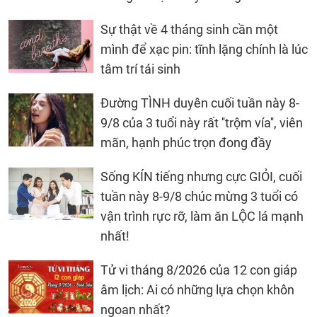
Sự thật về 4 tháng sinh cần một
mình để xạc pin: tĩnh lặng chính là lúc
tâm trí tái sinh
Đường TÌNH duyên cuối tuần này 8-
9/8 của 3 tuổi này rất ''trộm vía'', viên
mãn, hạnh phúc trọn đong đầy
Sống KÍN tiếng nhưng cực GIỎI, cuối
tuần này 8-9/8 chúc mừng 3 tuổi có
vận trình rực rỡ, làm ăn LỘC lá mạnh
nhất!
Tử vi tháng 8/2026 của 12 con giáp
âm lịch: Ai có những lựa chọn khôn
ngoan nhất?