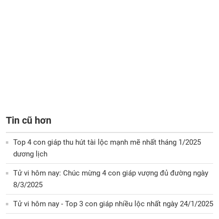
Tin cũ hơn
Top 4 con giáp thu hút tài lộc mạnh mẽ nhất tháng 1/2025
dương lịch
Tử vi hôm nay: Chúc mừng 4 con giáp vượng đủ đường ngày
8/3/2025
Tử vi hôm nay - Top 3 con giáp nhiều lộc nhất ngày 24/1/2025