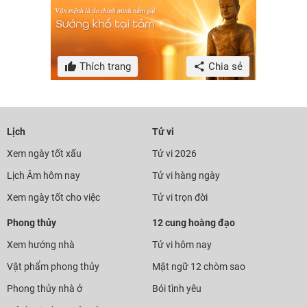
Thích trang
Chia sẻ
Lịch
Tử vi
Xem ngày tốt xấu
Tử vi 2026
Lịch Âm hôm nay
Tử vi hàng ngày
Xem ngày tốt cho việc
Tử vi trọn đời
Phong thủy
12 cung hoàng đạo
Xem hướng nhà
Tử vi hôm nay
Vật phẩm phong thủy
Mật ngữ 12 chòm sao
Phong thủy nhà ở
Bói tình yêu