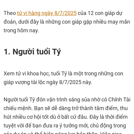
Theo
tử vi hàng ngày 8/7/2025
của 12 con giáp dự
đoán, dưới đây là những con giáp gặp nhiều may mắn
trong hôm nay.
1. Người tuổi Tý
Xem tử vi khoa học, tuổi Tý là một trong những con
giáp vượng tài lộc ngày 8/7/2025 này.
Người tuổi Tý đón vận trình sáng sủa nhờ có Chính Tài
chiếu mệnh. Bạn sẽ dễ dàng trở thành tâm điểm, thu
hút nhiều cơ hội tốt dù ở bất cứ đâu. Đây là thời điểm
tuyệt vời để bạn đưa ra ý tưởng mới, chủ động trong