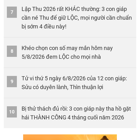
Lập Thu 2026 rất KHÁC thường: 3 con giáp
7
cần né Thu để giữ LỘC, mọi người cần chuẩn
bị sớm 4 điều này!
Khéo chọn con số may mắn hôm nay
8
5/8/2026 đem LỘC cho mọi nhà
Tử vi thứ 5 ngày 6/8/2026 của 12 con giáp:
9
Sửu có duyên lành, Thìn thuận lợi
Bị thử thách đủ rồi: 3 con giáp này tha hồ gặt
10
hái THÀNH CÔNG 4 tháng cuối năm 2026