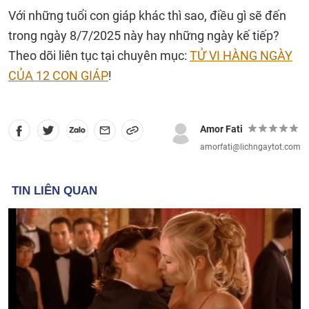
Với những tuổi con giáp khác thì sao, điều gì sẽ đến
trong ngày 8/7/2025 này hay những ngày kế tiếp?
Theo dõi liên tục tại chuyên mục:
TỬ VI HÀNG NGÀY
CỦA 12 CON GIÁP
!
Amor Fati
amorfati@lichngaytot.com