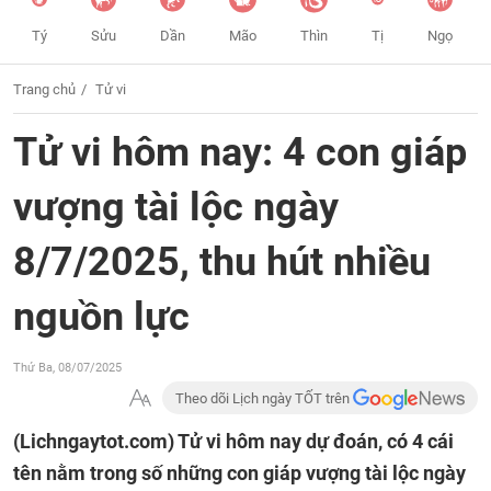
Tý
Sửu
Dần
Mão
Thìn
Tị
Ngọ
Trang chủ
Tử vi
Tử vi hôm nay: 4 con giáp
vượng tài lộc ngày
8/7/2025, thu hút nhiều
nguồn lực
Thứ Ba, 08/07/2025
Theo dõi Lịch ngày TỐT trên
(Lichngaytot.com)
Tử vi hôm nay dự đoán, có 4 cái
tên nằm trong số những con giáp vượng tài lộc ngày