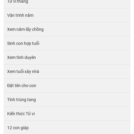
Tử vi tháng
Vận trình năm
Xem năm lấy chồng
Sinh con hợp tuổi
Xem tình duyên
Xem tuổi xây nhà
Đặt tên cho con
Tính trùng tang
Kiến thức Tử vi
12 con giáp