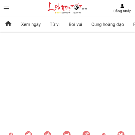
Đăng nhập
Xem ngày
Tử vi
Bói vui
Cung hoàng đạo