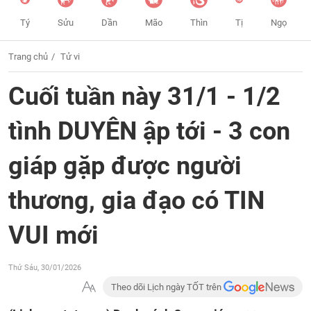
Tý
Sửu
Dần
Mão
Thìn
Tị
Ngọ
Trang chủ
Tử vi
Cuối tuần này 31/1 - 1/2
tình DUYÊN ập tới - 3 con
giáp gặp được người
thương, gia đạo có TIN
VUI mới
Thứ Sáu, 30/01/2026
Theo dõi Lịch ngày TỐT trên