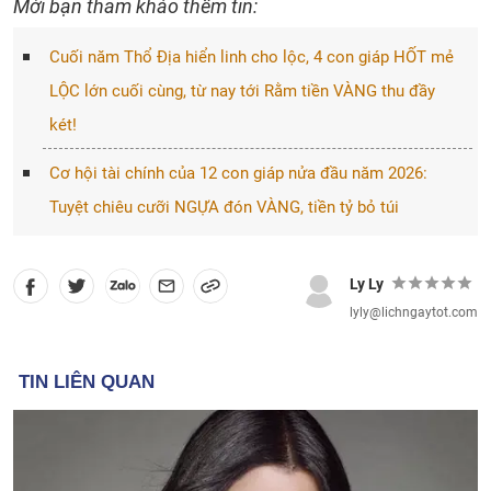
Mời bạn tham khảo thêm tin:
Cuối năm Thổ Địa hiển linh cho lộc, 4 con giáp HỐT mẻ
LỘC lớn cuối cùng, từ nay tới Rằm tiền VÀNG thu đầy
két!
Cơ hội tài chính của 12 con giáp nửa đầu năm 2026:
Tuyệt chiêu cưỡi NGỰA đón VÀNG, tiền tỷ bỏ túi
Ly Ly
lyly@lichngaytot.com