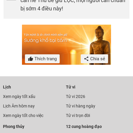
cần né Thu để giữ LỘC, mọi người cần chuẩn
bị sớm 4 điều này!
Thích trang
Chia sẻ
Lịch
Tử vi
Xem ngày tốt xấu
Tử vi 2026
Lịch Âm hôm nay
Tử vi hàng ngày
Xem ngày tốt cho việc
Tử vi trọn đời
Phong thủy
12 cung hoàng đạo