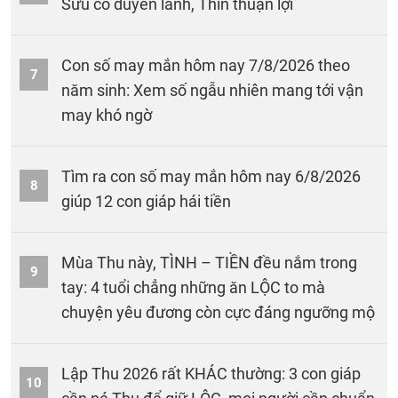
Sửu có duyên lành, Thìn thuận lợi
Con số may mắn hôm nay 7/8/2026 theo
7
năm sinh: Xem số ngẫu nhiên mang tới vận
may khó ngờ
Tìm ra con số may mắn hôm nay 6/8/2026
8
giúp 12 con giáp hái tiền
Mùa Thu này, TÌNH – TIỀN đều nắm trong
9
tay: 4 tuổi chẳng những ăn LỘC to mà
chuyện yêu đương còn cực đáng ngưỡng mộ
Lập Thu 2026 rất KHÁC thường: 3 con giáp
10