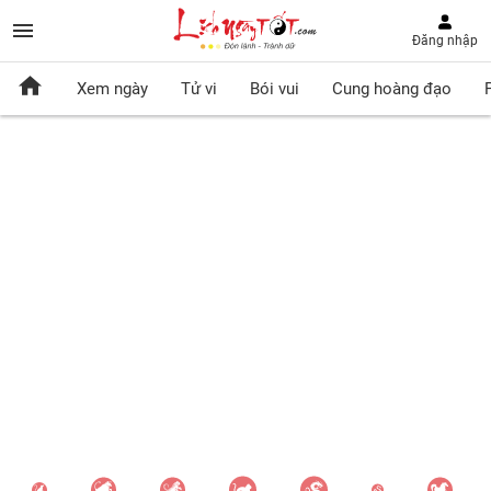
Đăng nhập
Xem ngày
Tử vi
Bói vui
Cung hoàng đạo