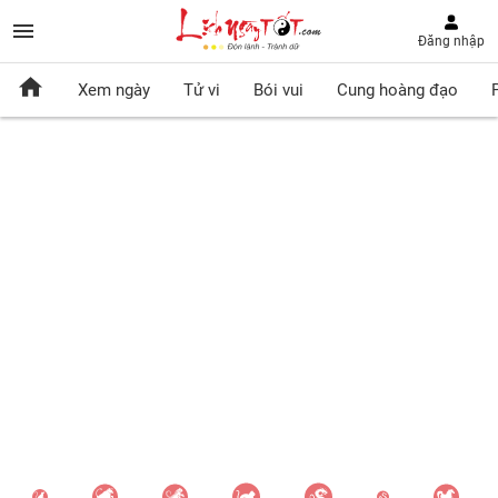
Đăng nhập
Xem ngày
Tử vi
Bói vui
Cung hoàng đạo