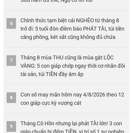
Chính thức tạm biệt cái NGHÈO từ tháng 8
6
trở đi: 5 tuổi đón điềm báo PHÁT TÀI, túi tiền
căng phồng, két sắt cũng không đủ chứa
Tháng 8 mùa THU cũng là mùa gặt LỘC
7
VÀNG: 5 con giáp chớp ngay thời cơ nhân đôi
tài sản, túi TIỀN đầy ăm ắp
Con số may mắn hôm nay 4/8/2026 theo 12
8
con giáp cực kỳ vượng cát
Tháng Cô Hồn nhưng lại phát TÀI lớn! 3 con
9
giáp chuẩn bị đếm TIỀN, vị trí số 1 sự nghiệp