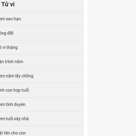
Tử vi
em sao hạn
ông đất
ử vi tháng
ận trình năm
em năm lấy chồng
inh con hợp tuổi
em tình duyên
em tuổi xây nhà
ặt tên cho con