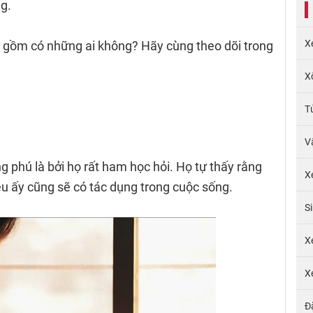
g.
X
ái gồm có những ai không? Hãy cùng theo dõi trong
X
T
V
g phú là bởi họ rất ham học hỏi. Họ tự thấy rằng
X
iều ấy cũng sẽ có tác dụng trong cuộc sống.
S
X
X
Đ