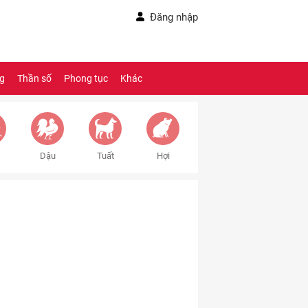
Đăng nhập
ng
Thần số
Phong tục
Khác
Dậu
Tuất
Hợi