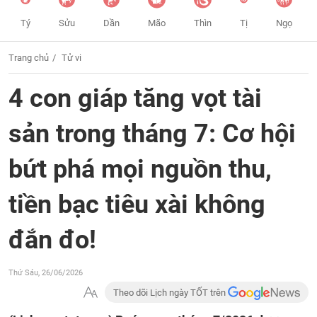
Tý
Sửu
Dần
Mão
Thìn
Tị
Ngọ
Trang chủ
Tử vi
4 con giáp tăng vọt tài
sản trong tháng 7: Cơ hội
bứt phá mọi nguồn thu,
tiền bạc tiêu xài không
đắn đo!
Thứ Sáu, 26/06/2026
Theo dõi Lịch ngày TỐT trên