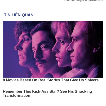
phuongthao@lichngaytot.com