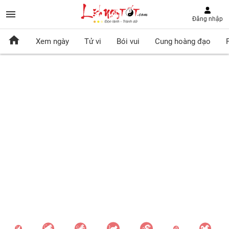
Đăng nhập
Xem ngày
Tử vi
Bói vui
Cung hoàng đạo