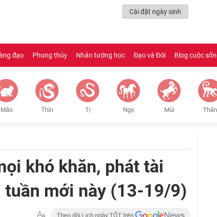
Cài đặt ngày sinh
àng đạo
Phong thủy
Nhân tướng học
Đạo và Đời
Blog cuộc số
Mão
Thìn
Tị
Ngọ
Mùi
Thân
ọi khó khăn, phát tài
g tuần mới này (13-19/9)
Theo dõi Lịch ngày TỐT trên