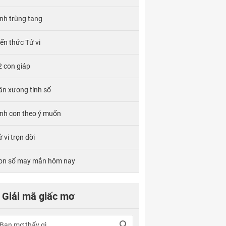
ính trùng tang
iến thức Tử vi
2 con giáp
ân xương tính số
inh con theo ý muốn
 vi trọn đời
on số may mắn hôm nay
Giải mã giấc mơ