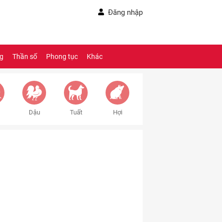
Đăng nhập
ng
Thần số
Phong tục
Khác
Dậu
Tuất
Hợi