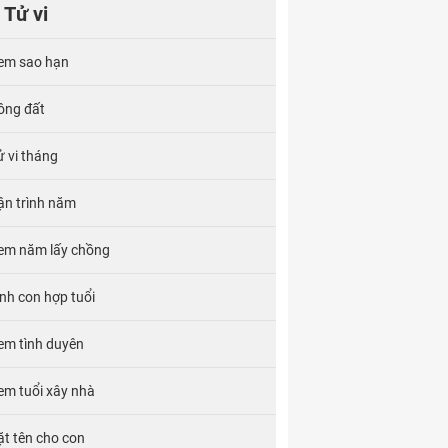
Tử vi
em sao hạn
ông đất
ử vi tháng
ận trình năm
em năm lấy chồng
inh con hợp tuổi
em tình duyên
em tuổi xây nhà
ặt tên cho con