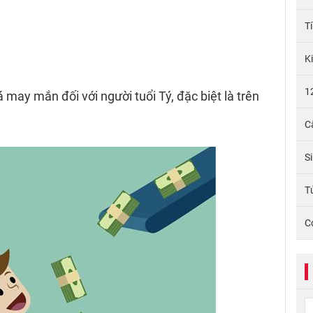
T
K
1
 may mắn đối với người tuổi Tý, đặc biệt là trên
C
S
Tử
C