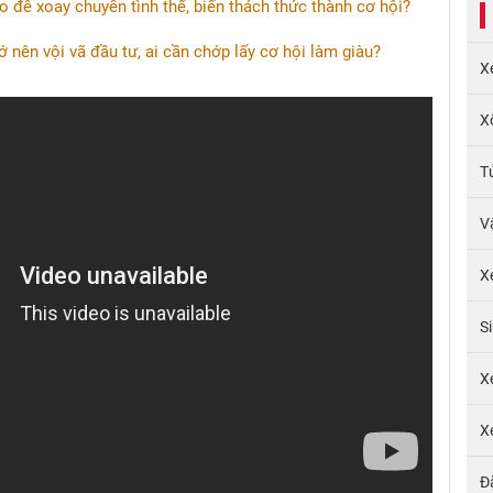
 để xoay chuyển tình thế, biến thách thức thành cơ hội?
ớ nên vội vã đầu tư, ai cần chớp lấy cơ hội làm giàu?
X
X
T
V
X
S
X
X
Đ