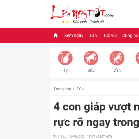
Xem ngày
Tử vi
Bói vui
Cung ho
Tý
Sửu
Dần
Trang chủ
Tử vi
4 con giáp vượt m
rực rỡ ngay tron
Thứ Sáu, 10/09/2021
15:37 (GMT+07)