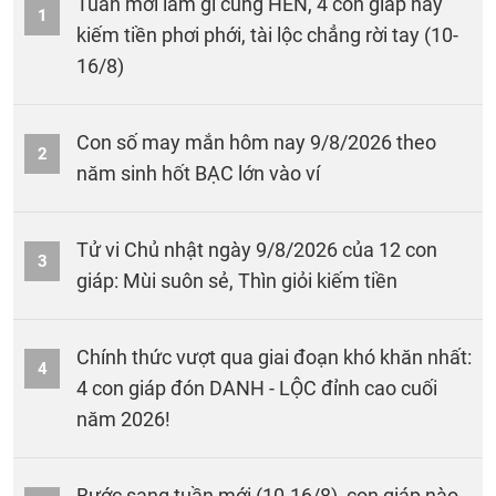
Tuần mới làm gì cũng HÊN, 4 con giáp này
1
kiếm tiền phơi phới, tài lộc chẳng rời tay (10-
16/8)
Con số may mắn hôm nay 9/8/2026 theo
2
năm sinh hốt BẠC lớn vào ví
Tử vi Chủ nhật ngày 9/8/2026 của 12 con
3
giáp: Mùi suôn sẻ, Thìn giỏi kiếm tiền
Chính thức vượt qua giai đoạn khó khăn nhất:
4
4 con giáp đón DANH - LỘC đỉnh cao cuối
năm 2026!
Bước sang tuần mới (10-16/8), con giáp nào