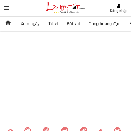
Đăng nhập
Xem ngày
Tử vi
Bói vui
Cung hoàng đạo