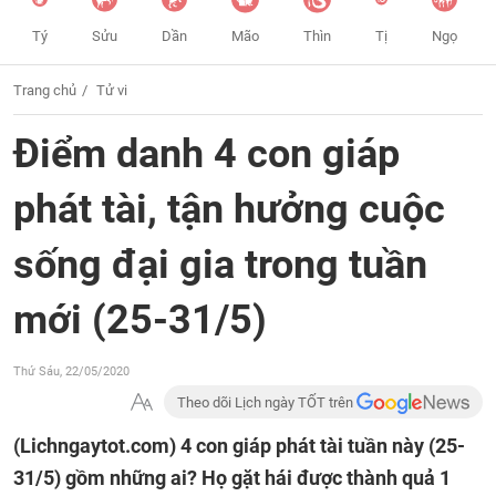
Tý
Sửu
Dần
Mão
Thìn
Tị
Ngọ
Trang chủ
Tử vi
Điểm danh 4 con giáp
phát tài, tận hưởng cuộc
sống đại gia trong tuần
mới (25-31/5)
Thứ Sáu, 22/05/2020
Theo dõi Lịch ngày TỐT trên
(Lichngaytot.com)
4 con giáp phát tài tuần này (25-
31/5) gồm những ai? Họ gặt hái được thành quả 1