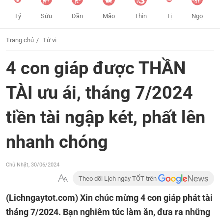
Tý
Sửu
Dần
Mão
Thìn
Tị
Ngọ
Trang chủ
Tử vi
4 con giáp được THẦN
TÀI ưu ái, tháng 7/2024
tiền tài ngập két, phất lên
nhanh chóng
Chủ Nhật, 30/06/2024
Theo dõi Lịch ngày TỐT trên
(Lichngaytot.com)
Xin chúc mừng 4 con giáp phát tài
tháng 7/2024. Bạn nghiêm túc làm ăn, đưa ra những