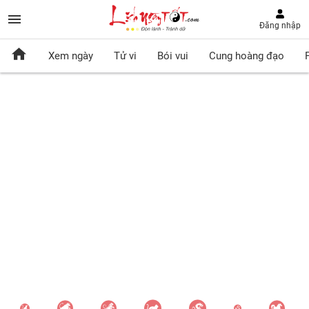
Đăng nhập
Xem ngày
Tử vi
Bói vui
Cung hoàng đạo