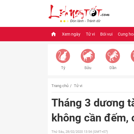
Xem ngày
Tử vi
Bói vui
Cung ho
Tý
Sửu
Dần
Trang chủ
Tử vi
Tháng 3 dương tài
không cần đếm, c
Thứ Sáu, 28/02/2020
13:54 (GMT+07)