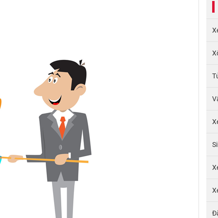
X
X
T
V
X
S
X
X
Đ