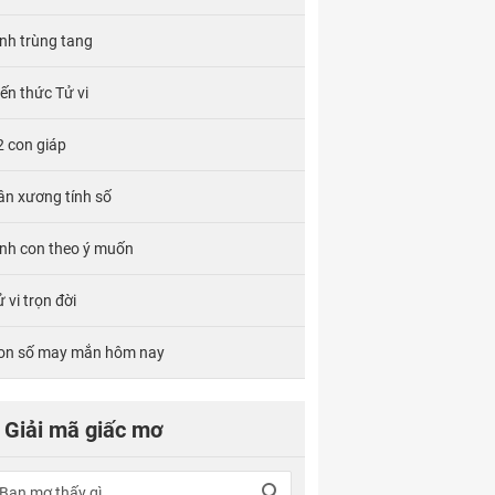
ính trùng tang
iến thức Tử vi
2 con giáp
ân xương tính số
inh con theo ý muốn
 vi trọn đời
on số may mắn hôm nay
Giải mã giấc mơ