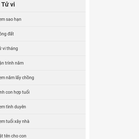
Tử vi
em sao hạn
ông đất
ử vi tháng
ận trình năm
em năm lấy chồng
inh con hợp tuổi
em tình duyên
em tuổi xây nhà
ặt tên cho con