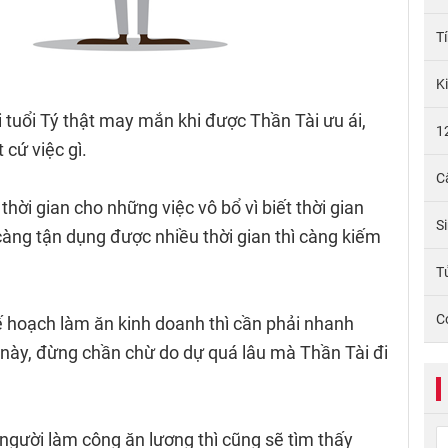
T
K
i tuổi Tý thật may mắn khi được Thần Tài ưu ái,
1
 cứ việc gì.
C
hời gian cho những việc vô bổ vì biết thời gian
S
 càng tận dụng được nhiều thời gian thì càng kiếm
Tử
C
 hoạch làm ăn kinh doanh thì cần phải nhanh
 này, đừng chần chừ do dự quá lâu mà Thần Tài đi
người làm công ăn lương thì cũng sẽ tìm thấy