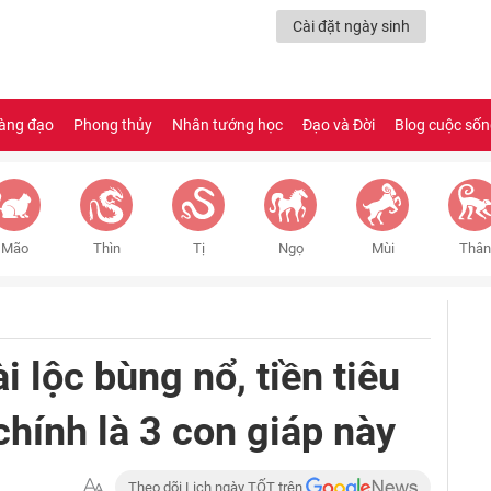
Cài đặt ngày sinh
àng đạo
Phong thủy
Nhân tướng học
Đạo và Đời
Blog cuộc số
Mão
Thìn
Tị
Ngọ
Mùi
Thân
 lộc bùng nổ, tiền tiêu
hính là 3 con giáp này
Theo dõi Lịch ngày TỐT trên