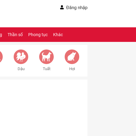
Đăng nhập
ng
Thần số
Phong tục
Khác
Dậu
Tuất
Hợi