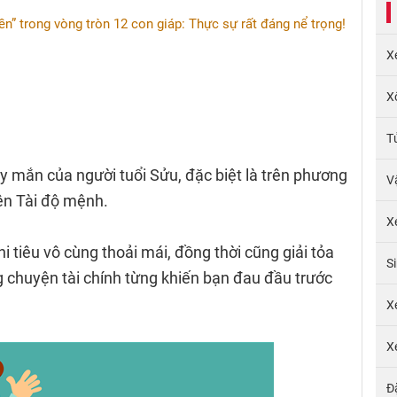
ền” trong vòng tròn 12 con giáp: Thực sự rất đáng nể trọng!
X
X
T
y mắn của người tuổi Sửu, đặc biệt là trên phương
V
iên Tài độ mệnh.
X
hi tiêu vô cùng thoải mái, đồng thời cũng giải tỏa
S
g chuyện tài chính từng khiến bạn đau đầu trước
X
X
Đ