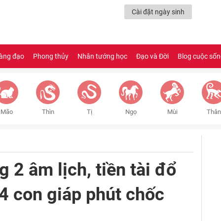
Cài đặt ngày sinh
àng đạo
Phong thủy
Nhân tướng học
Đạo và Đời
Blog cuộc số
Mão
Thìn
Tị
Ngọ
Mùi
Thân
2 âm lịch, tiền tài đổ
 4 con giáp phút chốc