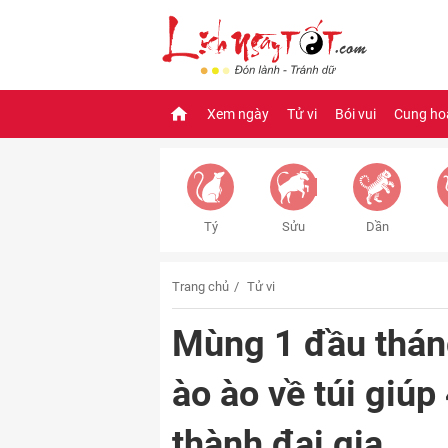
Xem ngày
Tử vi
Bói vui
Cung ho
Tý
Sửu
Dần
Trang chủ
Tử vi
Mùng 1 đầu tháng 
ào ào về túi giúp
thành đại gia