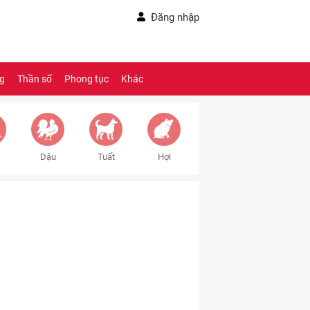
Đăng nhập
ng
Thần số
Phong tục
Khác
Dậu
Tuất
Hợi