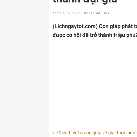
Thứ Tư, 02/03/2022
09:21 (GMT+07)
(Lichngaytot.com)
Con giáp phát tà
được cơ hội để trở thành triệu phú?
Ghen tị với 5 con giáp về già được hưở