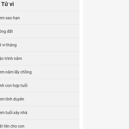
Tử vi
em sao hạn
ông đất
ử vi tháng
ận trình năm
em năm lấy chồng
inh con hợp tuổi
em tình duyên
em tuổi xây nhà
ặt tên cho con