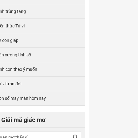
ính trùng tang
iến thức Tử vi
2 con giáp
ân xương tính số
inh con theo ý muốn
 vi trọn đời
on số may mắn hôm nay
Giải mã giấc mơ