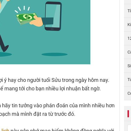
T
K
1
C
S
gợi ý hay cho người tuổi Sửu trong ngày hôm nay.
Tử
hể mang tới cho bạn nhiều lợi nhuận bất ngờ.
C
nh hãy tin tưởng vào phán đoán của mình nhiều hơn
ạch mà mình đặt ra từ trước đó.
lịch
này nên nhớ mạo hiểm không đồng nghĩa với