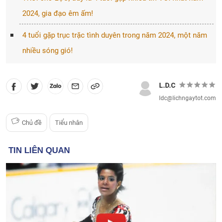
2024, gia đạo êm ấm!
4 tuổi gặp trục trặc tình duyên trong năm 2024, một năm
nhiều sóng gió!
L.D.C
ldc@lichngaytot.com
Chủ đề
Tiểu nhân