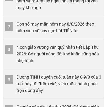
năm sinh: Xem số ngẫu nhiên mang tới vận
may khó ngờ
Con số may mắn hôm nay 8/8/2026 theo
7
năm sinh số hay cực hút TIỀN tài
4 con giáp vượng vận quý nhân tiết Lập Thu
8
2026: Có người nâng đỡ, khó khăn cũng hóa
nhẹ tênh
Đường TÌNH duyên cuối tuần này 8-9/8 của 3
9
tuổi này rất ''trộm vía'', viên mãn, hạnh phúc
trọn đong đầy
Chuyển vận dịp Lập thu 2026: Có 4 con giáp