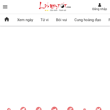
Đăng nhập
Xem ngày
Tử vi
Bói vui
Cung hoàng đạo