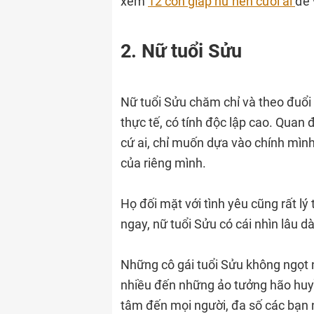
xem
12 con giáp nữ nên cưới ai
để 
2. Nữ tuổi Sửu
Nữ tuổi Sửu chăm chỉ và theo đuổi 
thực tế, có tính độc lập cao. Qua
cứ ai, chỉ muốn dựa vào chính mình
của riêng mình.
Họ đối mặt với tình yêu cũng rất lý 
ngay, nữ tuổi Sửu có cái nhìn lâu d
Những cô gái tuổi Sửu không ngọt 
nhiều đến những ảo tưởng hão huyề
tâm đến mọi người, đa số các bạn n