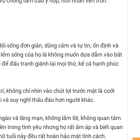
vợ chồng tâm đầu ý hợp, hôn nhân vẹn tròn.
lối sống đơn giản, dũng cảm và tự tin, ổn định và
n điểm sống của họ là không muốn dựa dẫm vào bất
 để đấu tranh giành lại mọi thứ, kể cả hạnh phúc
trí, không chỉ nhìn vào chút lợi trước mặt là cưới
ài và suy nghĩ thấu đáo hơn người khác.
ngào và lãng mạn, không lắm lời, không quan tâm
n trong tình yêu nhưng họ rất ấm áp và biết quan
ữ tuổi này đều rất hoàn hảo mặt tính cách.