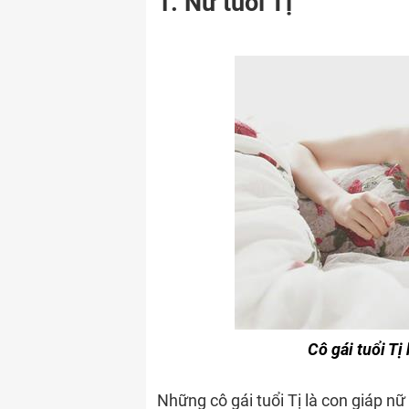
1. Nữ tuổi Tị
Cô gái tuổi T
Những cô gái tuổi Tị là con giáp n