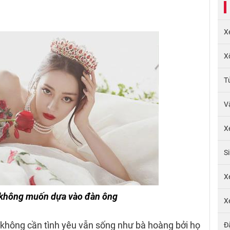
X
X
T
V
X
S
X
ị không muốn dựa vào đàn ông
X
ữ không cần tình yêu vẫn sống như bà hoàng bởi họ
Đ