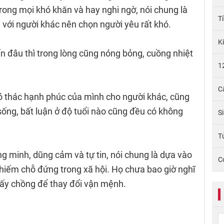
rong mọi khó khăn và hay nghi ngờ, nói chung là
T
du với người khác nên chọn người yêu rất khó.
K
 đâu thì trong lòng cũng nóng bỏng, cuồng nhiệt
1
C
ó thác hạnh phúc của mình cho người khác, cũng
ng, bất luận ở độ tuổi nào cũng đều có không
S
Tử
ng minh, dũng cảm và tự tin, nói chung là dựa vào
C
chiếm chỗ đứng trong xã hội. Họ chưa bao giờ nghĩ
lấy chồng để thay đổi vận mệnh.