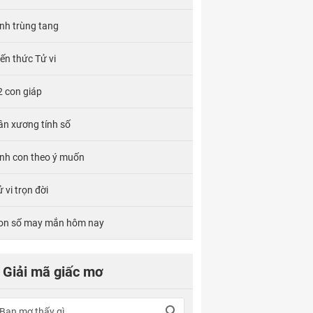
ính trùng tang
iến thức Tử vi
2 con giáp
ân xương tính số
inh con theo ý muốn
 vi trọn đời
on số may mắn hôm nay
Giải mã giấc mơ