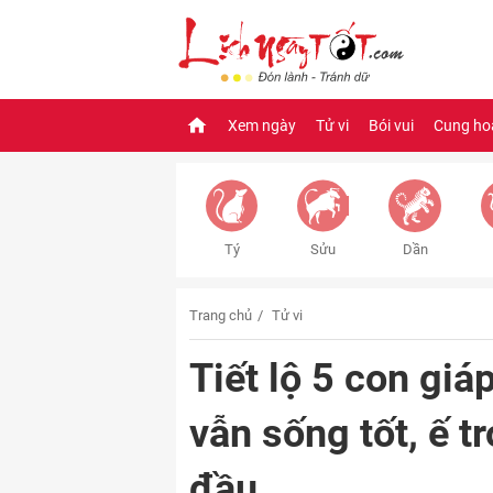
Xem ngày
Tử vi
Bói vui
Cung ho
Tý
Sửu
Dần
Trang chủ
Tử vi
Tiết lộ 5 con giá
vẫn sống tốt, ế t
đầu