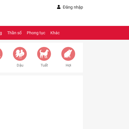
Đăng nhập
ng
Thần số
Phong tục
Khác
Dậu
Tuất
Hợi