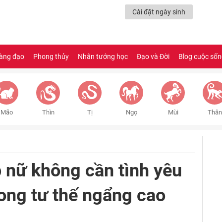
Cài đặt ngày sinh
àng đạo
Phong thủy
Nhân tướng học
Đạo và Đời
Blog cuộc số
Mão
Thìn
Tị
Ngọ
Mùi
Thân
p nữ không cần tình yêu
rong tư thế ngẩng cao