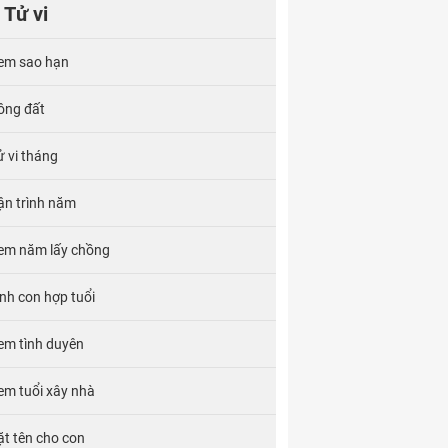
Tử vi
em sao hạn
ông đất
ử vi tháng
ận trình năm
em năm lấy chồng
inh con hợp tuổi
em tình duyên
em tuổi xây nhà
ặt tên cho con