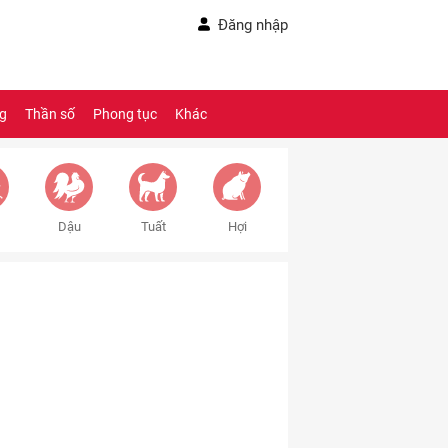
Đăng nhập
ng
Thần số
Phong tục
Khác
Dậu
Tuất
Hợi