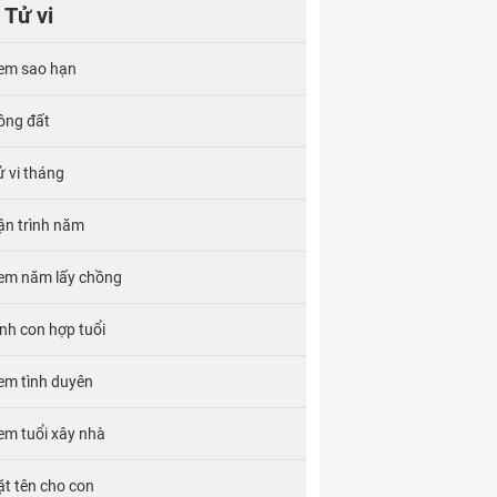
Tử vi
em sao hạn
ông đất
ử vi tháng
ận trình năm
em năm lấy chồng
inh con hợp tuổi
em tình duyên
em tuổi xây nhà
ặt tên cho con