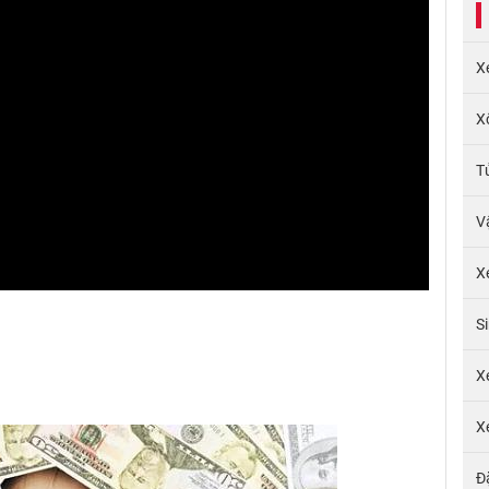
X
X
T
V
X
S
X
X
Đ