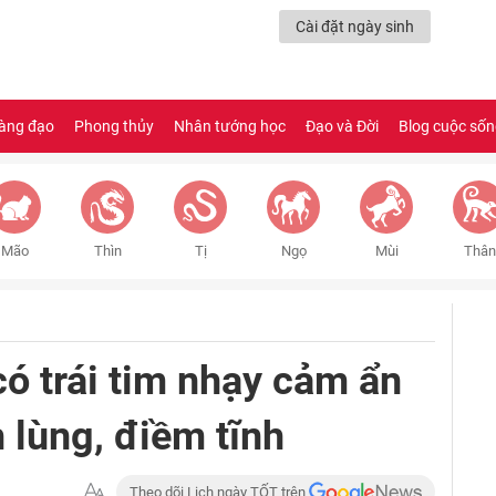
Cài đặt ngày sinh
àng đạo
Phong thủy
Nhân tướng học
Đạo và Đời
Blog cuộc số
Mão
Thìn
Tị
Ngọ
Mùi
Thân
ó trái tim nhạy cảm ẩn
 lùng, điềm tĩnh
Theo dõi Lịch ngày TỐT trên