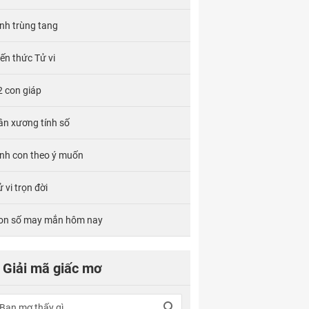
ính trùng tang
iến thức Tử vi
2 con giáp
ân xương tính số
inh con theo ý muốn
 vi trọn đời
on số may mắn hôm nay
Giải mã giấc mơ