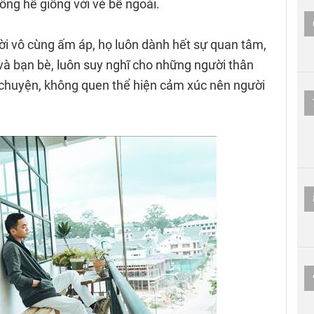
ông hề giống với vẻ bề ngoài.
i vô cùng ấm áp, họ luôn dành hết sự quan tâm,
à bạn bè, luôn suy nghĩ cho những người thân
i chuyện, không quen thể hiện cảm xúc nên người