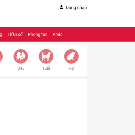
Đăng nhập
ng
Thần số
Phong tục
Khác
Dậu
Tuất
Hợi