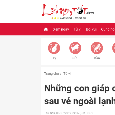
Xem ngày
Tử vi
Bói vui
Cung ho
Tý
Sửu
Dần
Trang chủ
Tử vi
Những con giáp c
sau vẻ ngoài lạnh
Thứ Sáu, 05/07/2019
09:36 (GMT+07)