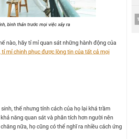
nh, bình thản trước mọi việc xảy ra
hế nào, hãy tỉ mỉ quan sát những hành động của
 tỉ mỉ chinh phục được lòng tin của tất cả mọi
 sinh, thế nhưng tính cách của họ lại khá trầm
 khả năng quan sát và phân tích hơn người nên
i chăng nữa, họ cũng có thể nghĩ ra nhiều cách ứng