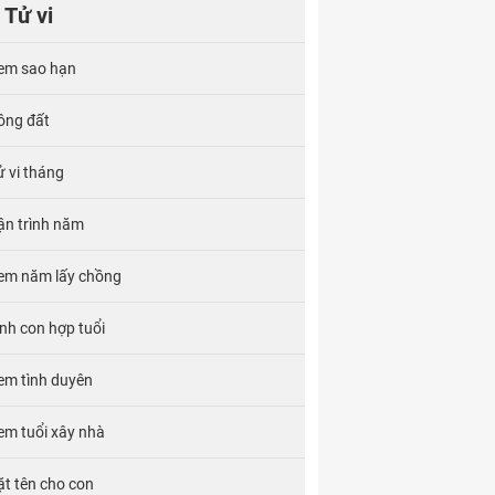
Tử vi
em sao hạn
ông đất
ử vi tháng
ận trình năm
em năm lấy chồng
inh con hợp tuổi
em tình duyên
em tuổi xây nhà
ặt tên cho con