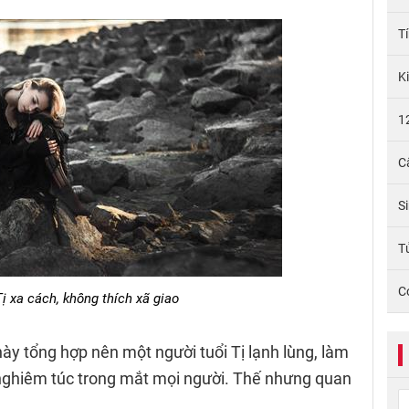
T
K
1
C
S
Tử
C
ị xa cách, không thích xã giao
này tổng hợp nên một người tuổi Tị lạnh lùng, làm
t nghiêm túc trong mắt mọi người. Thế nhưng quan