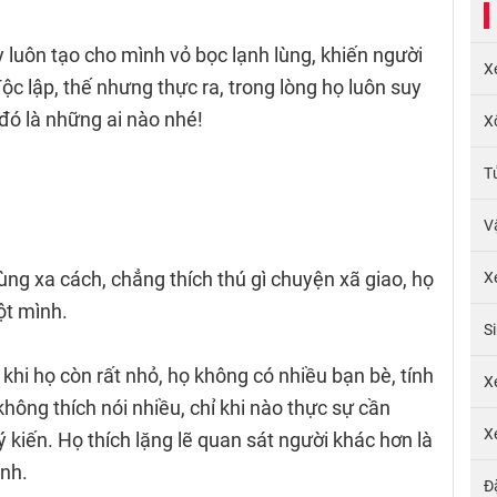
luôn tạo cho mình vỏ bọc lạnh lùng, khiến người
X
ộc lập, thế nhưng thực ra, trong lòng họ luôn suy
đó là những ai nào nhé!
X
T
V
ùng xa cách, chẳng thích thú gì chuyện xã giao, họ
X
ột mình.
S
khi họ còn rất nhỏ, họ không có nhiều bạn bè, tính
X
không thích nói nhiều, chỉ khi nào thực sự cần
X
ý kiến. Họ thích lặng lẽ quan sát người khác hơn là
ình.
Đ