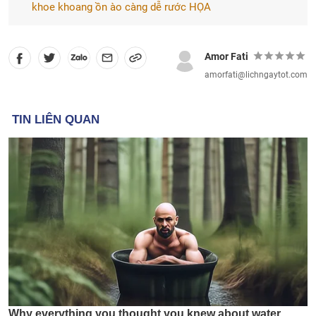
khoe khoang ồn ào càng dễ rước HỌA
Amor Fati
amorfati@lichngaytot.com