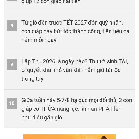
giúp 12 con giáp hái tiền
Từ giờ đến trước TẾT 2027 đón quý nhân,
8
con giáp này bứt tốc thành công, tiền tiêu cả
nắm mỗi ngày
Lập Thu 2026 là ngày nào? Thu tới sinh TÀI,
9
bí quyết khai mở vận khí - nắm giữ tài lộc
trong tay
Giữa tuần này 5-7/8 hạ gục mọi đối thủ, 3 con
10
giáp có THỪA năng lực, làm ăn PHẤT lên
như diều gặp gió