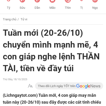
Tý
Sửu
Dần
Mão
Thìn
Tị
Ngọ
Trang chủ
Tử vi
Tuần mới (20-26/10)
chuyển mình mạnh mẽ, 4
con giáp nghe lệnh THẦN
TÀI, tiền về đầy túi
Thứ Bảy, 18/10/2025
Theo dõi Lịch ngày TỐT trên
(Lichngaytot.com)
Tuần mới, 4 con giáp may mắn
tuần này (20-26/10) sau đây được các cát tinh chiếu