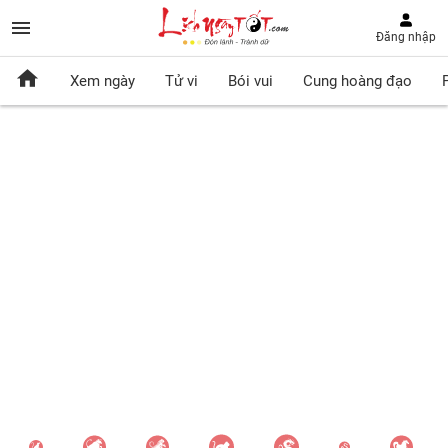
Đăng nhập
Xem ngày
Tử vi
Bói vui
Cung hoàng đạo