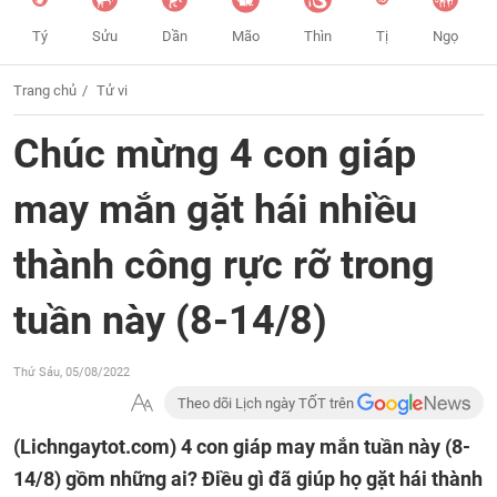
Tý
Sửu
Dần
Mão
Thìn
Tị
Ngọ
Trang chủ
Tử vi
Chúc mừng 4 con giáp
may mắn gặt hái nhiều
thành công rực rỡ trong
tuần này (8-14/8)
Thứ Sáu, 05/08/2022
Theo dõi Lịch ngày TỐT trên
(Lichngaytot.com)
4 con giáp may mắn tuần này (8-
14/8) gồm những ai? Điều gì đã giúp họ gặt hái thành