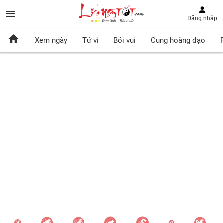
Đăng nhập
Xem ngày
Tử vi
Bói vui
Cung hoàng đạo