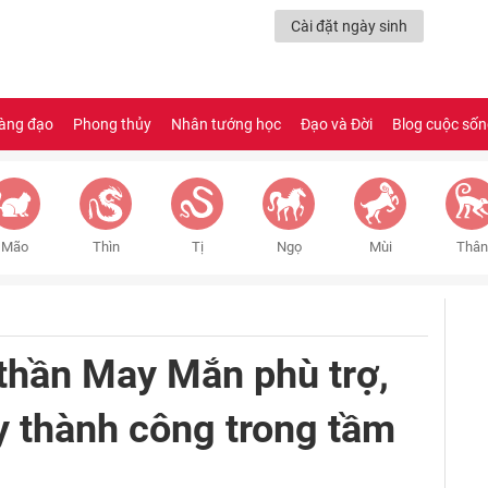
Cài đặt ngày sinh
àng đạo
Phong thủy
Nhân tướng học
Đạo và Đời
Blog cuộc số
Mão
Thìn
Tị
Ngọ
Mùi
Thân
thần May Mắn phù trợ,
y thành công trong tầm