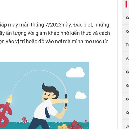
X
giáp may mắn tháng 7/2023 này. Đặc biệt, những
X
gây ấn tượng với giám khảo nhờ kiến thức và cách
n vào vị trí hoặc đỗ vào nơi mà mình mơ ước từ
T
V
X
S
X
X
Đ