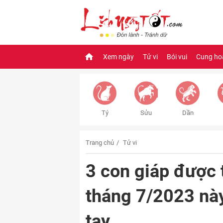
Xem ngày
Tử vi
Bói vui
Cung ho
Tý
Sửu
Dần
Trang chủ
Tử vi
3 con giáp được 
tháng 7/2023 nà
tay