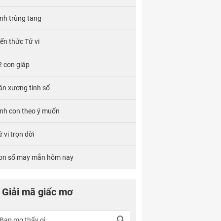
ính trùng tang
iến thức Tử vi
2 con giáp
ân xương tính số
inh con theo ý muốn
 vi trọn đời
on số may mắn hôm nay
Giải mã giấc mơ