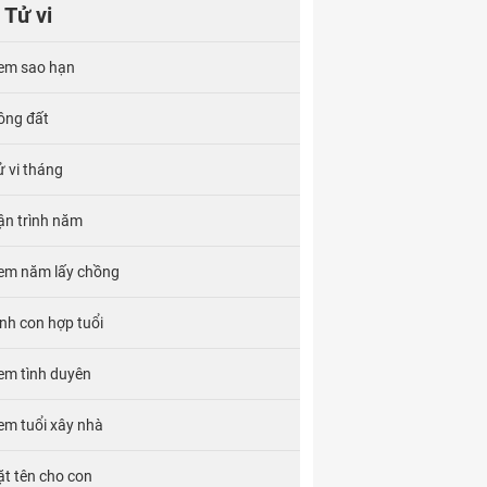
Tử vi
em sao hạn
ông đất
ử vi tháng
ận trình năm
em năm lấy chồng
inh con hợp tuổi
em tình duyên
em tuổi xây nhà
ặt tên cho con