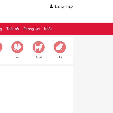
Đăng nhập
ng
Thần số
Phong tục
Khác
Dậu
Tuất
Hợi