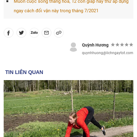
Muốn cuộc sống thăng hoa, 12 con giáp hãy thử áp dụng
ngay cách đổi vận này trong tháng 7/2021
Quỳnh Hương
quynhhuong@lichngaytot.com