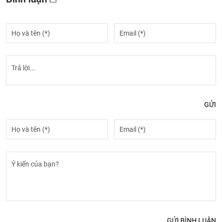
GỬI
GỬI BÌNH LUẬN