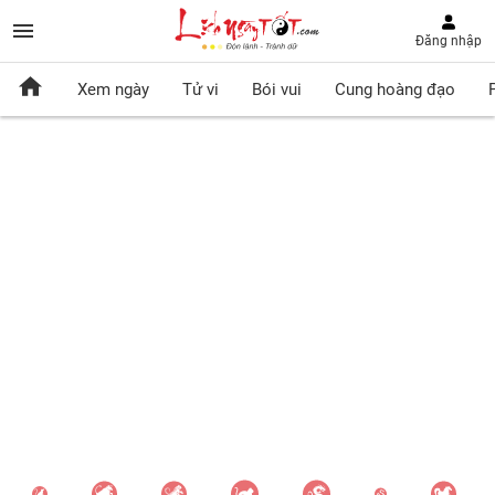
Đăng nhập
Xem ngày
Tử vi
Bói vui
Cung hoàng đạo