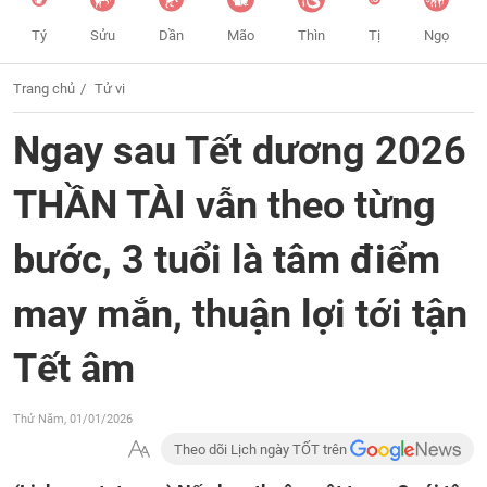
Tý
Sửu
Dần
Mão
Thìn
Tị
Ngọ
Trang chủ
Tử vi
Ngay sau Tết dương 2026
THẦN TÀI vẫn theo từng
bước, 3 tuổi là tâm điểm
may mắn, thuận lợi tới tận
Tết âm
Thứ Năm, 01/01/2026
Theo dõi Lịch ngày TỐT trên