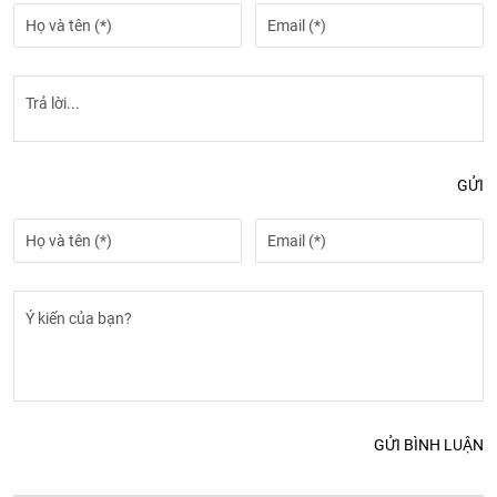
GỬI
GỬI BÌNH LUẬN