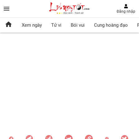
Đăng nhập
Xem ngày
Tử vi
Bói vui
Cung hoàng đạo