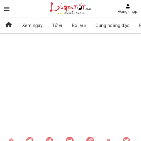
Đăng nhập
Xem ngày
Tử vi
Bói vui
Cung hoàng đạo